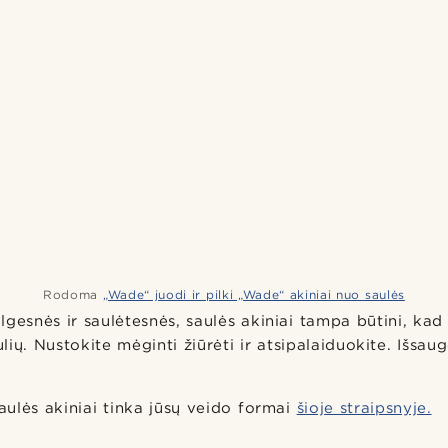
Rodoma
„Wade“ juodi ir pilki „Wade“ akiniai nuo saulės
lgesnės ir saulėtesnės, saulės akiniai tampa būtini, ka
lių. Nustokite mėginti žiūrėti ir atsipalaiduokite. Išsau
saulės akiniai tinka jūsų veido formai
šioje straipsnyje.