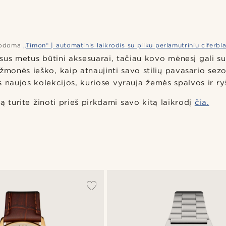
odoma
„Timon“ | automatinis laikrodis su pilku perlamutriniu ciferbl
isus metus būtini aksesuarai, tačiau kovo mėnesį gali su
žmonės ieško, kaip atnaujinti savo stilių pavasario sez
 naujos kolekcijos, kuriose vyrauja žemės spalvos ir ry
ą turite žinoti prieš pirkdami savo kitą laikrodį
čia.