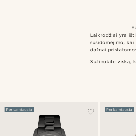
R
Laikrodžiai yra išt
susidomėjimo, kai 
dažnai pristatomos
Sužinokite viską, k
Perkamiausia
Perkamiausia