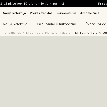
Grąžinkite per 30 dienų – jokių klausimų!
Prist
Nauja kolekcija
Prekės ženklas
Perkamiausia
Archive Sale
Nauja kolekcija
Papuošalai ir laikrodžiai
Švarkų pried
Tendencijos ir įkvėpimas
Mėnesio įvaizdis
10 Būtinų Vyrų Akse