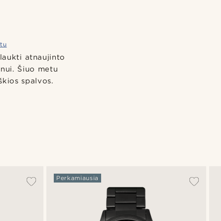
atu
laukti atnaujinto
onui. Šiuo metu
škios spalvos.
Perkamiausia