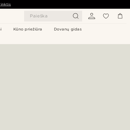
inktis
Paieška
i
Kūno priežiūra
Dovanų gidas