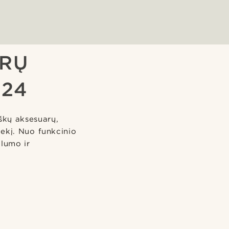
YRŲ
024
iškų aksesuarų,
iekį. Nuo funkcinio
alumo ir