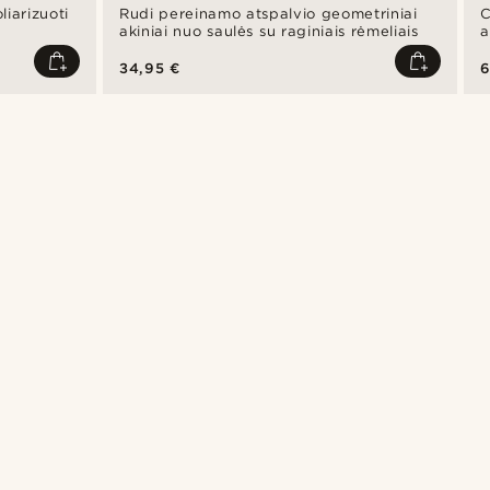
liarizuoti
Rudi pereinamo atspalvio geometriniai
C
akiniai nuo saulės su raginiais rėmeliais
a
34,95 €
6