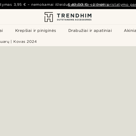
atymas
3,95 €
– nemokamai išleidus
Susisiekite su mumis
49,00 €
–
žiūrėti pristatymo par
ai
Krepšiai ir piniginės
Drabužiai ir apatiniai
Akinia
suarų | Kovas 2024