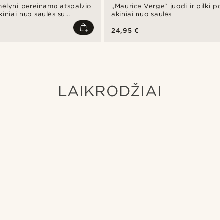
mėlyni pereinamo atspalvio
„Maurice Verge“ juodi ir pilki po
kiniai nuo saulės su
akiniai nuo saulės
iais
24,95 €
LAIKRODŽIAI