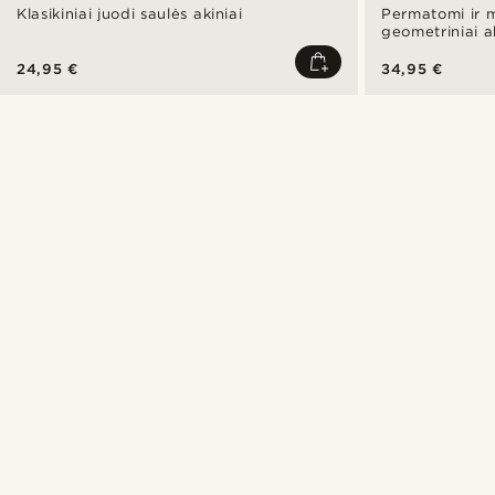
Klasikiniai juodi saulės akiniai
Permatomi ir 
geometriniai a
raginiais rėmel
24,95 €
34,95 €