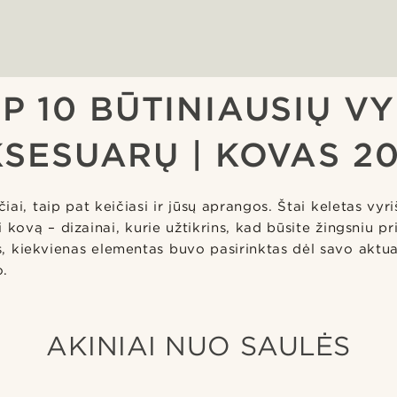
P 10 BŪTINIAUSIŲ V
SESUARŲ | KOVAS 2
ai, taip pat keičiasi ir jūsų aprangos. Štai keletas vyr
 kovą – dizainai, kurie užtikrins, kad būsite žingsniu pr
ės, kiekvienas elementas buvo pasirinktas dėl savo aktu
o.
AKINIAI NUO SAULĖS