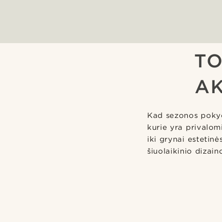
TO
AK
Kad sezonos pokyči
kurie yra privalomi
iki grynai estetin
šiuolaikinio dizain