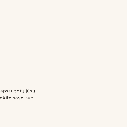
d apsaugotų jūsų
gokite save nuo