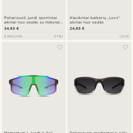
Poliarizuoti juodi sportiniai
Klasikiniai baikerių „Locs“
akiniai nuo saulės su mėlynais
akiniai nuo saulės
lęšiais
34,95 €
24,95 €
6 SPALVOS
OTSU
LOCS
Momentum | Juodi ir žali
Poliarizuoti gradientiniai pilki