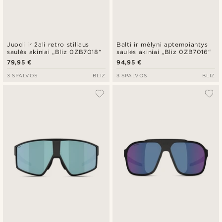
Juodi ir žali retro stiliaus
Balti ir mėlyni aptempiantys
saulės akiniai „Bliz 0ZB7018“
saulės akiniai „Bliz 0ZB7016“
79,95 €
94,95 €
3 SPALVOS
BLIZ
3 SPALVOS
BLIZ