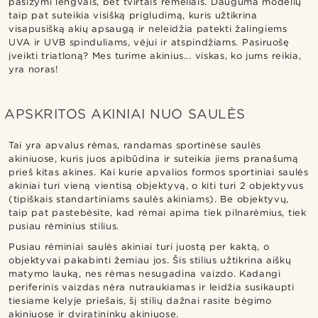
pasižymi lengvais, bet tvirtais rėmeliais. Dauguma modelių
taip pat suteikia visišką prigludimą, kuris užtikrina
visapusišką akių apsaugą ir neleidžia patekti žalingiems
UVA ir UVB spinduliams, vėjui ir atspindžiams. Pasiruošę
įveikti triatloną? Mes turime akinius... viskas, ko jums reikia,
yra noras!
APSKRITOS AKINIAI NUO SAULĖS
Tai yra apvalus rėmas, randamas sportinėse saulės
akiniuose, kuris juos apibūdina ir suteikia jiems pranašumą
prieš kitas akines. Kai kurie apvalios formos sportiniai saulės
akiniai turi vieną vientisą objektyvą, o kiti turi 2 objektyvus
(tipiškais standartiniams saulės akiniams). Be objektyvų,
taip pat pastebėsite, kad rėmai apima tiek pilnarėmius, tiek
pusiau rėminius stilius.
Pusiau rėminiai saulės akiniai turi juostą per kaktą, o
objektyvai pakabinti žemiau jos. Šis stilius užtikrina aiškų
matymo lauką, nes rėmas nesugadina vaizdo. Kadangi
periferinis vaizdas nėra nutraukiamas ir leidžia susikaupti
tiesiame kelyje priešais, šį stilių dažnai rasite bėgimo
akiniuose ir dviratininkų akiniuose.