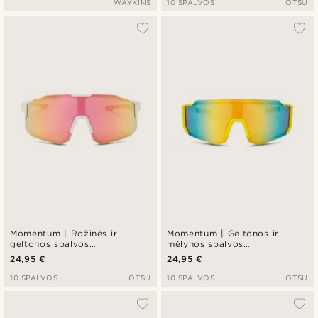
WAYKINS
10 SPALVOS
OTSU
Momentum | Rožinės ir
Momentum | Geltonos ir
geltonos spalvos
mėlynos spalvos
apgaubiantys sportiniai saulės
apgaubiantys sportiniai saulės
24,95 €
24,95 €
akiniai
akiniai
10 SPALVOS
OTSU
10 SPALVOS
OTSU