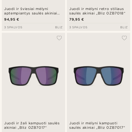
Juodi ir šviesiai mėlyni
Juodi ir mėlyni retro stiliaus
aptempiantys saulės akiniai
saulės akiniai „Bliz 0ZB7018“
„Bliz 0ZB7016“
94,95 €
79,95 €
3 SPALVOS
BLIZ
3 SPALVOS
BLIZ
Juodi ir žali kampuoti saulės
Juodi ir mėlyni kampuoti
akiniai „Bliz 0ZB7017“
saulės akiniai „Bliz 0ZB7017“