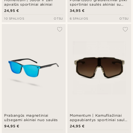
apvalūs sportiniai akiniai
sportiniai saulės akiniai su
juodais objektyvais
24,95 €
34,95 €
10 SPALVOS
OTSU
6 SPALVOS
OTSU
Prabangūs magnetiniai
Momentum | Kamufliažiniai
užsegami akiniai nuo saulės
apgaubiantys sportiniai saulės
akiniai
94,95 €
24,95 €