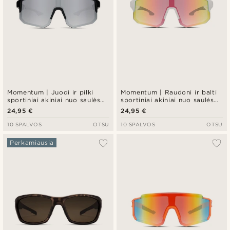
Momentum | Juodi ir pilki
Momentum | Raudoni ir balti
sportiniai akiniai nuo saulės
sportiniai akiniai nuo saulės
su užlenktais kraštais
su užlenktais kraštais
24,95 €
24,95 €
10 SPALVOS
OTSU
10 SPALVOS
OTSU
Perkamiausia