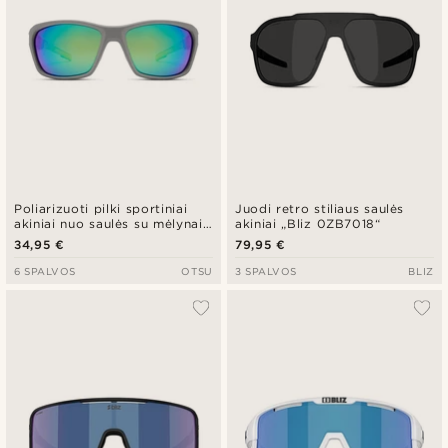
Poliarizuoti pilki sportiniai
Juodi retro stiliaus saulės
akiniai nuo saulės su mėlynais
akiniai „Bliz 0ZB7018“
ir žaliais lęšiais
34,95 €
79,95 €
6 SPALVOS
OTSU
3 SPALVOS
BLIZ