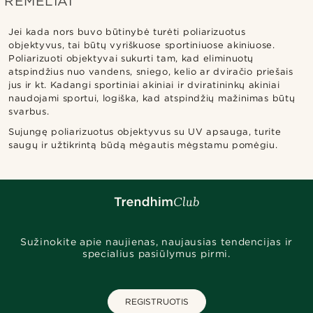
RĖMELIAI
Jei kada nors buvo būtinybė turėti poliarizuotus
objektyvus, tai būtų vyriškuose sportiniuose akiniuose.
Poliarizuoti objektyvai sukurti tam, kad eliminuotų
atspindžius nuo vandens, sniego, kelio ar dviračio priešais
jus ir kt. Kadangi sportiniai akiniai ir dviratininkų akiniai
naudojami sportui, logiška, kad atspindžių mažinimas būtų
svarbus.
Sujungę poliarizuotus objektyvus su UV apsauga, turite
saugų ir užtikrintą būdą mėgautis mėgstamu pomėgiu.
Sužinokite apie naujienas, naujausias tendencijas ir
specialius pasiūlymus pirmi.
REGISTRUOTIS