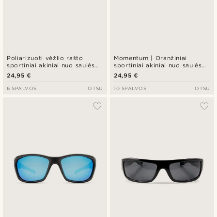
Poliarizuoti vėžlio rašto
Momentum | Oranžiniai
sportiniai akiniai nuo saulės
sportiniai akiniai nuo saulės
su rudos spalvos lęšiais
su užlenktais kraštais
24,95 €
24,95 €
6 SPALVOS
OTSU
10 SPALVOS
OTSU