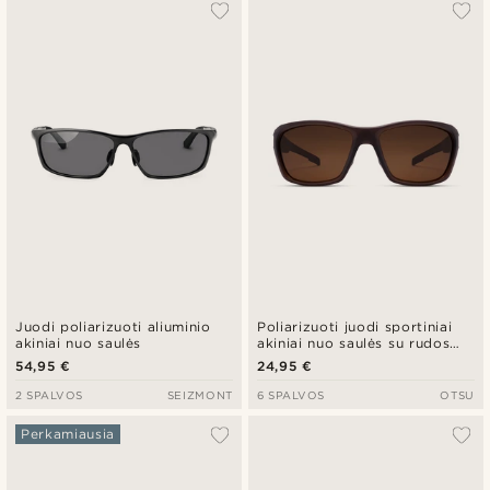
Populiariausias
Naujausia
Pigiausia
Brangiausia
Juodi poliarizuoti aliuminio
Poliarizuoti juodi sportiniai
akiniai nuo saulės
akiniai nuo saulės su rudos
spalvos lęšiais
54,95 €
24,95 €
2 SPALVOS
SEIZMONT
6 SPALVOS
OTSU
Perkamiausia