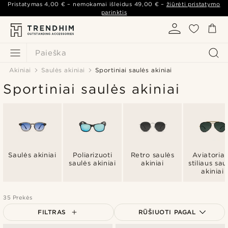
Pristatymas
4,00 €
– nemokamai išleidus
49,00 €
–
žiūrėti pristatymo
parinktis
Paieška
Akiniai
Saulės akiniai
Sportiniai saulės akiniai
Sportiniai saulės akiniai
Saulės akiniai
Poliarizuoti
Retro saulės
Aviatoria
saulės akiniai
akiniai
stiliaus sau
akiniai
35 Prekės
FILTRAS
RŪŠIUOTI PAGAL