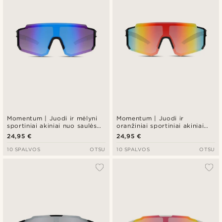
Momentum | Juodi ir mėlyni
Momentum | Juodi ir
sportiniai akiniai nuo saulės
oranžiniai sportiniai akiniai
su užlenktais kraštais
nuo saulės su užlenktais
24,95 €
24,95 €
kraštais
10 SPALVOS
OTSU
10 SPALVOS
OTSU