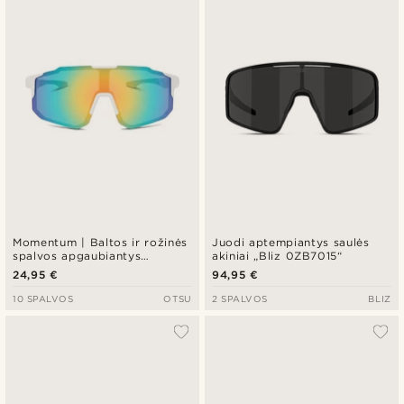
Momentum | Baltos ir rožinės
Juodi aptempiantys saulės
spalvos apgaubiantys
akiniai „Bliz 0ZB7015“
sportiniai saulės akiniai
24,95 €
94,95 €
10 SPALVOS
OTSU
2 SPALVOS
BLIZ