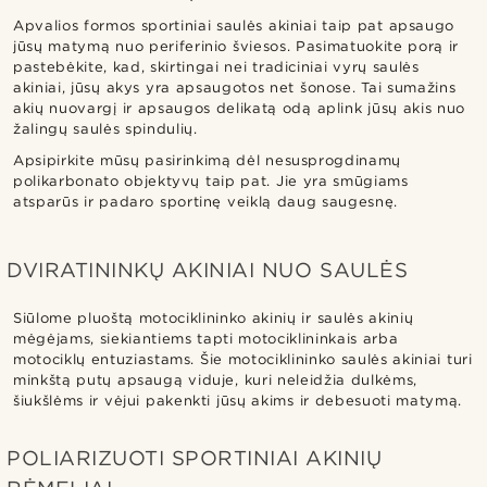
Apvalios formos sportiniai saulės akiniai taip pat apsaugo
jūsų matymą nuo periferinio šviesos. Pasimatuokite porą ir
pastebėkite, kad, skirtingai nei tradiciniai vyrų saulės
akiniai, jūsų akys yra apsaugotos net šonose. Tai sumažins
akių nuovargį ir apsaugos delikatą odą aplink jūsų akis nuo
žalingų saulės spindulių.
Apsipirkite mūsų pasirinkimą dėl nesusprogdinamų
polikarbonato objektyvų taip pat. Jie yra smūgiams
atsparūs ir padaro sportinę veiklą daug saugesnę.
DVIRATININKŲ AKINIAI NUO SAULĖS
Siūlome pluoštą motociklininko akinių ir saulės akinių
mėgėjams, siekiantiems tapti motociklininkais arba
motociklų entuziastams. Šie motociklininko saulės akiniai turi
minkštą putų apsaugą viduje, kuri neleidžia dulkėms,
šiukšlėms ir vėjui pakenkti jūsų akims ir debesuoti matymą.
POLIARIZUOTI SPORTINIAI AKINIŲ