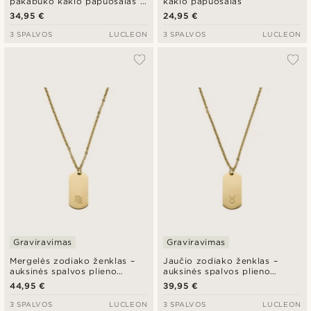
pakabuko kaklo papuošalas iš
kaklo papuošalas
auksinės spalvos plieno
34,95 €
24,95 €
3 SPALVOS
LUCLEON
3 SPALVOS
LUCLEON
Graviravimas
Graviravimas
Mergelės zodiako ženklas –
Jaučio zodiako ženklas –
auksinės spalvos plieno
auksinės spalvos plieno
vėrinys
vėrinys
44,95 €
39,95 €
3 SPALVOS
LUCLEON
3 SPALVOS
LUCLEON