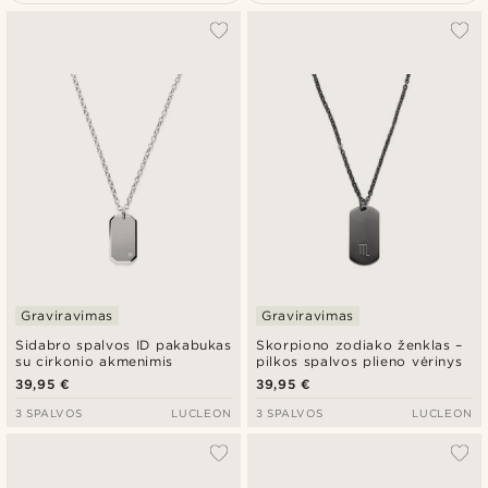
Populiariausias
Naujausia
Pigiausia
Brangiausia
Graviravimas
Graviravimas
Sidabro spalvos ID pakabukas
Skorpiono zodiako ženklas –
su cirkonio akmenimis
pilkos spalvos plieno vėrinys
39,95 €
39,95 €
3 SPALVOS
LUCLEON
3 SPALVOS
LUCLEON