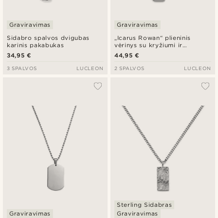
Graviravimas
Graviravimas
Sidabro spalvos dvigubas
„Icarus Rowan“ plieninis
karinis pakabukas
vėrinys su kryžiumi ir
pakabuku „dog tag“
34,95 €
44,95 €
3 SPALVOS
LUCLEON
2 SPALVOS
LUCLEON
Sterling Sidabras
Graviravimas
Graviravimas