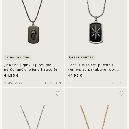
Graviravimas
Graviravimas
„Icarus“ | ginklų juodumo
„Icarus Wesley“ plieninis
nerūdijančio plieno kaukolės
vėrinys su pakabuku „dog
formos karininko žetonų
tag“
44,95 €
44,95 €
vėrinys
3 SPALVOS
LUCLEON
LUCLEON