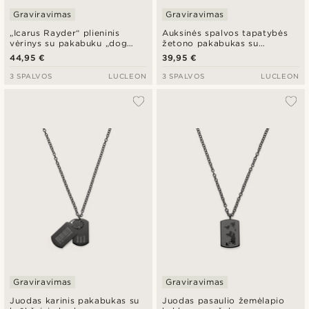
Graviravimas
Graviravimas
„Icarus Rayder“ plieninis
Auksinės spalvos tapatybės
vėrinys su pakabuku „dog
žetono pakabukas su
tag“
grandinėle
44,95 €
39,95 €
3 SPALVOS
LUCLEON
3 SPALVOS
LUCLEON
Graviravimas
Graviravimas
Juodas karinis pakabukas su
Juodas pasaulio žemėlapio