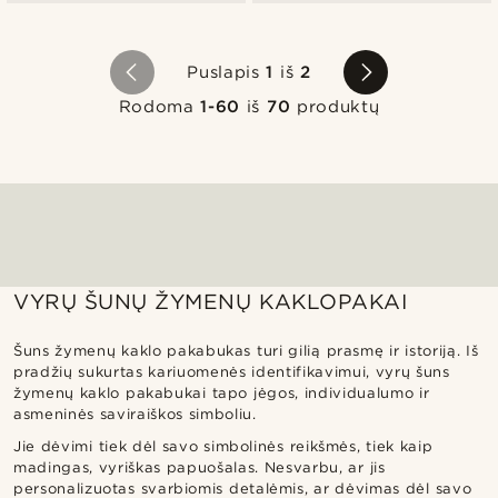
Puslapis
1
iš
2
Rodoma
1-60
iš
70
produktų
VYRŲ ŠUNŲ ŽYMENŲ KAKLOPAKAI
Šuns žymenų kaklo pakabukas turi gilią prasmę ir istoriją. Iš
pradžių sukurtas kariuomenės identifikavimui, vyrų šuns
žymenų kaklo pakabukai tapo jėgos, individualumo ir
asmeninės saviraiškos simboliu.
Jie dėvimi tiek dėl savo simbolinės reikšmės, tiek kaip
madingas, vyriškas papuošalas. Nesvarbu, ar jis
personalizuotas svarbiomis detalėmis, ar dėvimas dėl savo