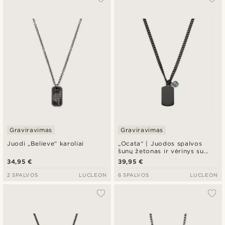
Graviravimas
Graviravimas
Juodi „Believe“ karoliai
„Ocata“ | Juodos spalvos
šunų žetonas ir vėrinys su
juoduoju perlu
34,95 €
39,95 €
2 SPALVOS
LUCLEON
6 SPALVOS
LUCLEON