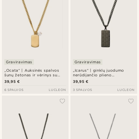
Graviravimas
Graviravimas
„Ocata“ | Auksinės spalvos
„Icarus“ | ginklų juodumo
šunų žetonas ir vėrinys su
nerūdijančio plieno
perlu
geometrinių raštų karininko
39,95 €
39,95 €
žetonų vėrinys
6 SPALVOS
LUCLEON
3 SPALVOS
LUCLEON