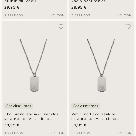
brūkšniniu kodu
kaklo papuošalas
29,95 €
29,95 €
3 SPALVOS
LUCLEON
3 SPALVOS
LUCLEON
Graviravimas
Graviravimas
Skorpiono zodiako ženklas –
Vėžio zodiako ženklas –
sidabro spalvos plieno
sidabro spalvos plieno
vėrinys
vėrinys
39,95 €
39,95 €
3 SPALVOS
LUCLEON
3 SPALVOS
LUCLEON