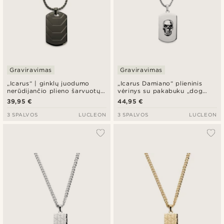
Graviravimas
Graviravimas
„Icarus“ | ginklų juodumo
„Icarus Damiano“ plieninis
nerūdijančio plieno šarvuotų
vėrinys su pakabuku „dog
plokštelių karininko žetonų
tag“
39,95 €
44,95 €
vėrinys
3 SPALVOS
LUCLEON
3 SPALVOS
LUCLEON