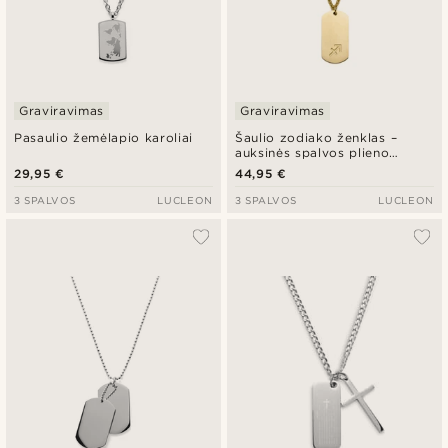
Graviravimas
Graviravimas
Pasaulio žemėlapio karoliai
Šaulio zodiako ženklas –
auksinės spalvos plieno
vėrinys
29,95 €
44,95 €
3 SPALVOS
LUCLEON
3 SPALVOS
LUCLEON