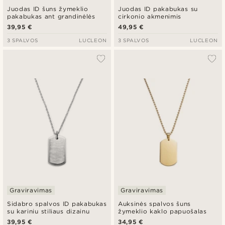
Juodas ID šuns žymeklio
Juodas ID pakabukas su
pakabukas ant grandinėlės
cirkonio akmenimis
39,95 €
49,95 €
3 SPALVOS
LUCLEON
3 SPALVOS
LUCLEON
Graviravimas
Graviravimas
Sidabro spalvos ID pakabukas
Auksinės spalvos šuns
su kariniu stiliaus dizainu
žymeklio kaklo papuošalas
39,95 €
34,95 €