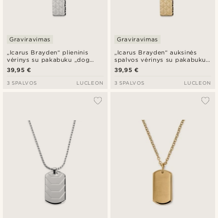
Graviravimas
Graviravimas
„Icarus Brayden“ plieninis
„Icarus Brayden“ auksinės
vėrinys su pakabuku „dog
spalvos vėrinys su pakabuku
tag“
„dog tag“
39,95 €
39,95 €
3 SPALVOS
LUCLEON
3 SPALVOS
LUCLEON