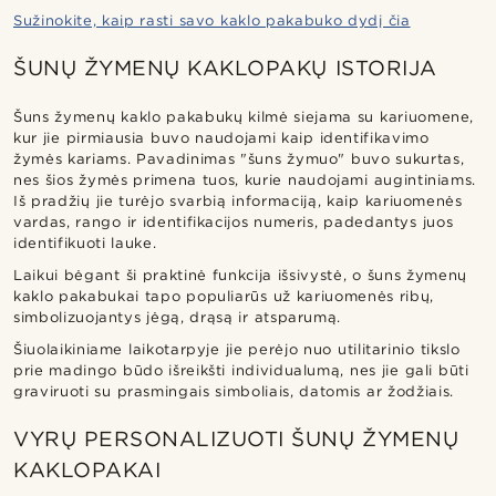
Sužinokite, kaip rasti savo kaklo pakabuko dydį čia
ŠUNŲ ŽYMENŲ KAKLOPAKŲ ISTORIJA
Šuns žymenų kaklo pakabukų kilmė siejama su kariuomene,
kur jie pirmiausia buvo naudojami kaip identifikavimo
žymės kariams. Pavadinimas "šuns žymuo" buvo sukurtas,
nes šios žymės primena tuos, kurie naudojami augintiniams.
Iš pradžių jie turėjo svarbią informaciją, kaip kariuomenės
vardas, rango ir identifikacijos numeris, padedantys juos
identifikuoti lauke.
Laikui bėgant ši praktinė funkcija išsivystė, o šuns žymenų
kaklo pakabukai tapo populiarūs už kariuomenės ribų,
simbolizuojantys jėgą, drąsą ir atsparumą.
Šiuolaikiniame laikotarpyje jie perėjo nuo utilitarinio tikslo
prie madingo būdo išreikšti individualumą, nes jie gali būti
graviruoti su prasmingais simboliais, datomis ar žodžiais.
VYRŲ PERSONALIZUOTI ŠUNŲ ŽYMENŲ
KAKLOPAKAI