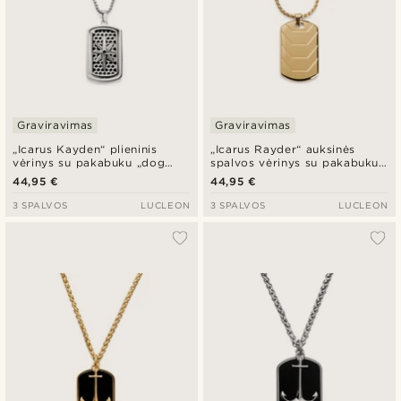
Graviravimas
Graviravimas
„Icarus Kayden“ plieninis
„Icarus Rayder“ auksinės
vėrinys su pakabuku „dog
spalvos vėrinys su pakabuku
tag“
„dog tag“
44,95 €
44,95 €
3 SPALVOS
LUCLEON
3 SPALVOS
LUCLEON