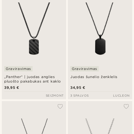
Graviravimas
Graviravimas
„Panther“ | juodas anglies
Juodas šunelio ženklelis
pluošto pakabukas ant kaklo
39,95 €
34,95 €
SEIZMONT
3 SPALVOS
LUCLEON