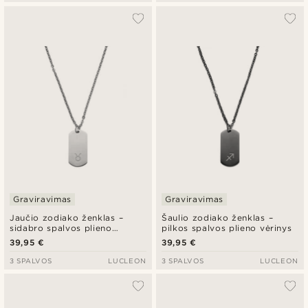
Graviravimas
Graviravimas
Jaučio zodiako ženklas –
Šaulio zodiako ženklas –
sidabro spalvos plieno
pilkos spalvos plieno vėrinys
vėrinys
39,95 €
39,95 €
3 SPALVOS
LUCLEON
3 SPALVOS
LUCLEON