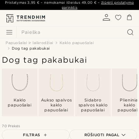
Pristatymas
3,95 €
– nemokamai išleidus
49,00 €
–
žiūrėti pristatymo
parinktis
Paieška
Papuošalai ir laikrodžiai
Kaklo papuošalai
Dog tag pakabukai
Dog tag pakabukai
Kaklo
Aukso spalvos
Sidabro
Plieninia
papuošalai
kaklo
spalvos kaklo
kaklo
papuošalai
papuošalai
papuošal
70 Prekės
FILTRAS
RŪŠIUOTI PAGAL