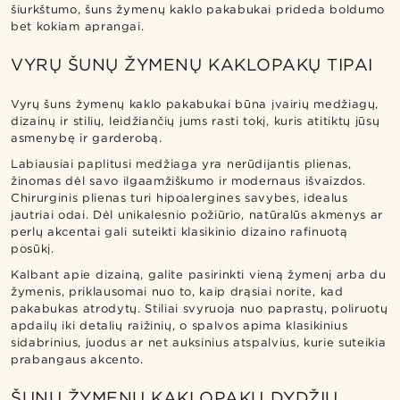
šiurkštumo, šuns žymenų kaklo pakabukai prideda boldumo
bet kokiam aprangai.
VYRŲ ŠUNŲ ŽYMENŲ KAKLOPAKŲ TIPAI
Vyrų šuns žymenų kaklo pakabukai būna įvairių medžiagų,
dizainų ir stilių, leidžiančių jums rasti tokį, kuris atitiktų jūsų
asmenybę ir garderobą.
Labiausiai paplitusi medžiaga yra nerūdijantis plienas,
žinomas dėl savo ilgaamžiškumo ir modernaus išvaizdos.
Chirurginis plienas turi hipoalergines savybes, idealus
jautriai odai. Dėl unikalesnio požiūrio, natūralūs akmenys ar
perlų akcentai gali suteikti klasikinio dizaino rafinuotą
posūkį.
Kalbant apie dizainą, galite pasirinkti vieną žymenį arba du
žymenis, priklausomai nuo to, kaip drąsiai norite, kad
pakabukas atrodytų. Stiliai svyruoja nuo paprastų, poliruotų
apdailų iki detalių raižinių, o spalvos apima klasikinius
sidabrinius, juodus ar net auksinius atspalvius, kurie suteikia
prabangaus akcento.
ŠUNŲ ŽYMENŲ KAKLOPAKŲ DYDŽIŲ