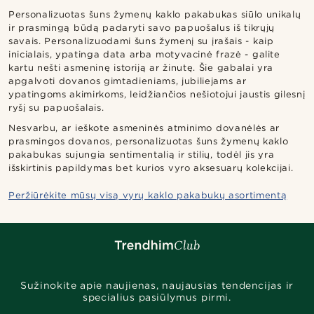
Personalizuotas šuns žymenų kaklo pakabukas siūlo unikalų
ir prasmingą būdą padaryti savo papuošalus iš tikrųjų
savais. Personalizuodami šuns žymenį su įrašais - kaip
inicialais, ypatinga data arba motyvacinė frazė - galite
kartu nešti asmeninę istoriją ar žinutę. Šie gabalai yra
apgalvoti dovanos gimtadieniams, jubiliejams ar
ypatingoms akimirkoms, leidžiančios nešiotojui jaustis gilesnį
ryšį su papuošalais.
Nesvarbu, ar ieškote asmeninės atminimo dovanėlės ar
prasmingos dovanos, personalizuotas šuns žymenų kaklo
pakabukas sujungia sentimentalią ir stilių, todėl jis yra
išskirtinis papildymas bet kurios vyro aksesuarų kolekcijai.
Peržiūrėkite mūsų visą vyrų kaklo pakabukų asortimentą
Sužinokite apie naujienas, naujausias tendencijas ir
specialius pasiūlymus pirmi.