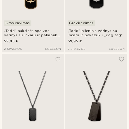
Graviravimas
Graviravimas
„Tadd“ auksinės spalvos
„Tadd“ plieninis vėrinys su
vėrinys su inkaru ir pakabuku
inkaru ir pakabuku „dog tag“
„dog tag“
59,95 €
59,95 €
2 SPALVOS
LUCLEON
2 SPALVOS
LUCLEON