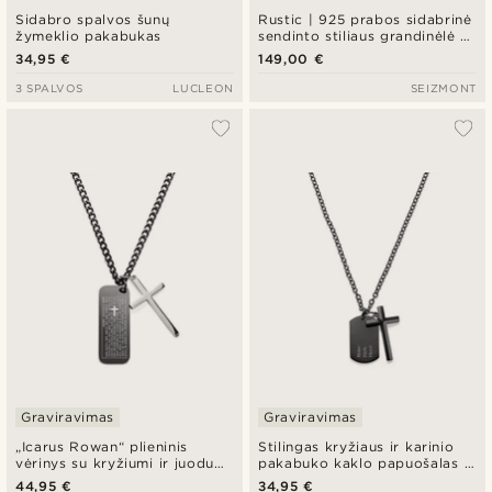
Sidabro spalvos šunų
Rustic | 925 prabos sidabrinė
žymeklio pakabukas
sendinto stiliaus grandinėlė su
plokštele
34,95 €
149,00 €
3 SPALVOS
LUCLEON
SEIZMONT
Graviravimas
Graviravimas
„Icarus Rowan“ plieninis
Stilingas kryžiaus ir karinio
vėrinys su kryžiumi ir juodu
pakabuko kaklo papuošalas iš
pakabuku „dog tag“
juodo plieno
44,95 €
34,95 €