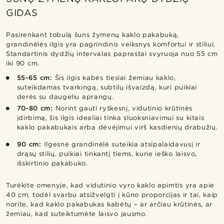
GIDAS
Pasirenkant tobulą šuns žymenų kaklo pakabuką,
grandinėlės ilgis yra pagrindinis veiksnys komfortui ir stiliui.
Standartinis dydžių intervalas paprastai svyruoja nuo 55 cm
iki 90 cm.
55-65 cm:
Šis ilgis kabės tiesiai žemiau kaklo,
suteikdamas tvarkingą, subtilų išvaizdą, kuri puikiai
derės su daugeliu aprangų.
70-80 cm:
Norint gauti ryškesnį, vidutinio krūtinės
įdirbimą, šis ilgis idealiai tinka sluoksniavimui su kitais
kaklo pakabukais arba dėvėjimui virš kasdienių drabužių.
90 cm:
Ilgesnė grandinėlė suteikia atsipalaidavusį ir
drąsų stilių, puikiai tinkantį tiems, kurie ieško laisvo,
išskirtinio pakabuko.
Turėkite omenyje, kad vidutinio vyro kaklo apimtis yra apie
40 cm, todėl svarbu atsižvelgti į kūno proporcijas ir tai, kaip
norite, kad kaklo pakabukas kabėtų – ar arčiau krūtinės, ar
žemiau, kad suteiktumėte laisvo jausmo.