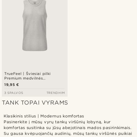
TrueFeel | Šviesiai pilki
Premium medvilnės
marškinėliai be rankovių
19,95 €
3 SPALVOS
TRENDHIM
TANK TOPAI VYRAMS
Klasikinis stilius | Modernus komfortas
Pasinerkite į mūsų vyrų tankų viršūnių lobyną, kur
komfortas susitinka su jūsų abejotinais mados pasirinkimais.
Su gausa kvėpuojančių audinių, mūsų tankų viršūnės puikiai