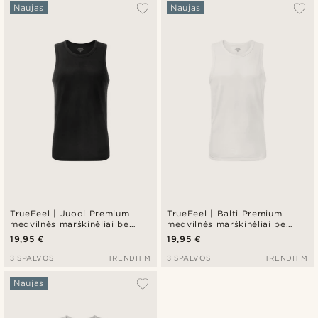
Populiariausias
Naujas
Naujas
Naujausia
Pigiausia
Brangiausia
TrueFeel | Juodi Premium
TrueFeel | Balti Premium
medvilnės marškinėliai be
medvilnės marškinėliai be
rankovių
rankovių
19,95 €
19,95 €
3 SPALVOS
TRENDHIM
3 SPALVOS
TRENDHIM
Naujas