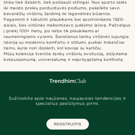
tinka tiek išsiskirti, tiek poilsiauti stilingai. Nuo sporto salės
iki maisto prekių parduotuvės podiumo, pakelkite savo
bevardžių viršūnių žaidimą iki legendinės būsenos.
Pagaminti ir tobulinti plaukikams bei sportininkams 1920-
aisiais, šios viršūnės maksimizavo judėjimo laisvę. Pažvelgus
į priekį 100+ metų, jos nebe tik plaukikams ar
raumeningiems vyrams. Šiandienos tankų viršūnės sujungia
istoriją su moderniu komfortu ir stiliumi, puikiai tinkančios
tiems, kurie nori išsiskirti, kol kovoja su karščiu.
Mūsų kolekcija švenčia tankų viršūnių evoliuciją, siūlydama
kvėpuojamumą, universalumą ir neprilygstamą komfortą.
Sužinokite apie naujienas, naujausias tendencijas ir
specialius pasiūlymus pirmi.
REGISTRUOTIS