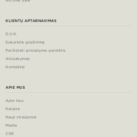
Archive Sale
KLIENTŲ APTARNAVIMAS
D.U.K.
Sukurkite grąžinimą
Peržiūrėti pristatymo parinktis
Atsisakymas
Kontaktai
APIE MUS
Apie mus
Karjera
Nauji straipsniai
Media
CSR