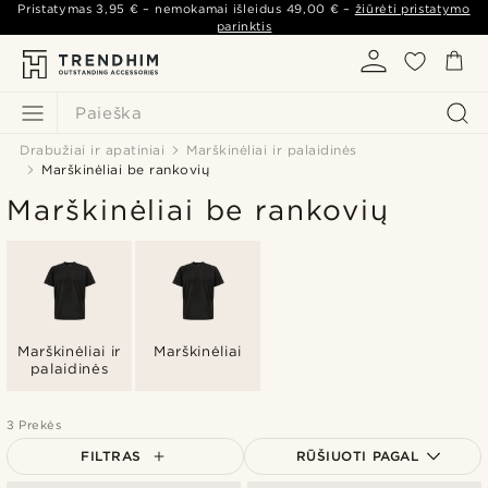
Pristatymas
3,95 €
– nemokamai išleidus
49,00 €
–
žiūrėti pristatymo
parinktis
Paieška
Drabužiai ir apatiniai
Marškinėliai ir palaidinės
Marškinėliai be rankovių
Marškinėliai be rankovių
Marškinėliai ir
Marškinėliai
palaidinės
3 Prekės
FILTRAS
RŪŠIUOTI PAGAL