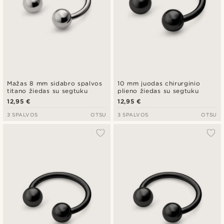
Mažas 8 mm sidabro spalvos
10 mm juodas chirurginio
titano žiedas su segtuku
plieno žiedas su segtuku
12,95 €
12,95 €
3 SPALVOS
OTSU
3 SPALVOS
OTSU