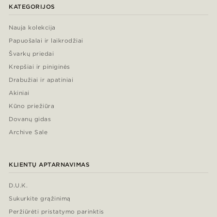
KATEGORIJOS
Nauja kolekcija
Papuošalai ir laikrodžiai
Švarkų priedai
Krepšiai ir piniginės
Drabužiai ir apatiniai
Akiniai
Kūno priežiūra
Dovanų gidas
Archive Sale
KLIENTŲ APTARNAVIMAS
D.U.K.
Sukurkite grąžinimą
Peržiūrėti pristatymo parinktis