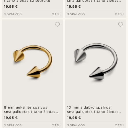
titano žiedas su segtuku
smaigaliuotas titano žiedas
su segtuku
19,95 €
19,95 €
3 SPALVOS
OTSU
3 SPALVOS
OTSU
8 mm auksinės spalvos
10 mm sidabro spalvos
smaigaliuotas titano žiedas
smaigaliuotas titano žiedas
su segtuku
su segtuku
19,95 €
19,95 €
3 SPALVOS
OTSU
3 SPALVOS
OTSU