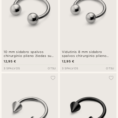
10 mm sidabro spalvos
Vidutinis 8 mm sidabro
chirurginio plieno žiedas su
spalvos chirurginio plieno
segtuku
žiedas su segtuku
12,95 €
12,95 €
3 SPALVOS
OTSU
3 SPALVOS
OTSU