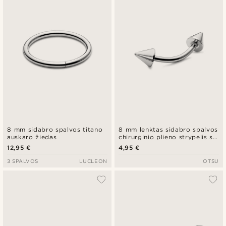
8 mm sidabro spalvos titano
8 mm lenktas sidabro spalvos
auskaro žiedas
chirurginio plieno strypelis su
smaigaliu
12,95 €
4,95 €
3 SPALVOS
LUCLEON
OTSU