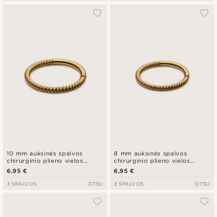
10 mm auksinės spalvos
8 mm auksinės spalvos
chirurginio plieno vielos
chirurginio plieno vielos
auskaro žiedas
auskaro žiedas
6,95 €
6,95 €
3 SPALVOS
OTSU
3 SPALVOS
OTSU