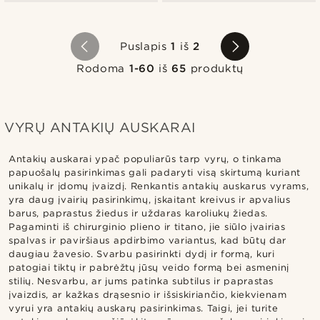
Puslapis
1
iš
2
Rodoma
1-60
iš
65
produktų
VYRŲ ANTAKIŲ AUSKARAI
Antakių auskarai ypač populiarūs tarp vyrų, o tinkama
papuošalų pasirinkimas gali padaryti visą skirtumą kuriant
unikalų ir įdomų įvaizdį. Renkantis antakių auskarus vyrams,
yra daug įvairių pasirinkimų, įskaitant kreivus ir apvalius
barus, paprastus žiedus ir uždaras karoliukų žiedas.
Pagaminti iš chirurginio plieno ir titano, jie siūlo įvairias
spalvas ir paviršiaus apdirbimo variantus, kad būtų dar
daugiau žavesio. Svarbu pasirinkti dydį ir formą, kuri
patogiai tiktų ir pabrėžtų jūsų veido formą bei asmeninį
stilių. Nesvarbu, ar jums patinka subtilus ir paprastas
įvaizdis, ar kažkas drąsesnio ir išsiskiriančio, kiekvienam
vyrui yra antakių auskarų pasirinkimas. Taigi, jei turite