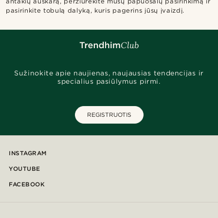
antakių auskarą, peržiūrėkite mūsų papuošalų pasirinkimą ir
pasirinkite tobulą dalyką, kuris pagerins jūsų įvaizdį.
Sužinokite apie naujienas, naujausias tendencijas ir
specialius pasiūlymus pirmi.
REGISTRUOTIS
INSTAGRAM
YOUTUBE
FACEBOOK