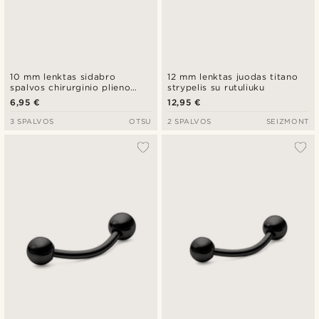
10 mm lenktas sidabro
12 mm lenktas juodas titano
spalvos chirurginio plieno
strypelis su rutuliuku
strypelis su smaigaliu
6,95 €
12,95 €
3 SPALVOS
OTSU
2 SPALVOS
SEIZMONT