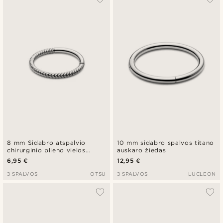
8 mm Sidabro atspalvio
10 mm sidabro spalvos titano
chirurginio plieno vielos
auskaro žiedas
piercingo žiedas
6,95 €
12,95 €
3 SPALVOS
OTSU
3 SPALVOS
LUCLEON