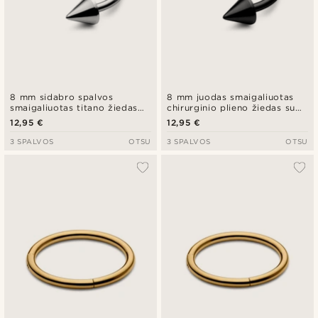
8 mm sidabro spalvos
8 mm juodas smaigaliuotas
smaigaliuotas titano žiedas
chirurginio plieno žiedas su
su segtuku
segtuku
12,95 €
12,95 €
3 SPALVOS
OTSU
3 SPALVOS
OTSU