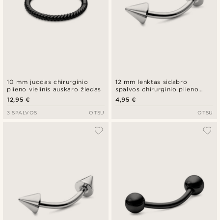
10 mm juodas chirurginio
12 mm lenktas sidabro
plieno vielinis auskaro žiedas
spalvos chirurginio plieno
strypelis su smaigaliu
12,95 €
4,95 €
3 SPALVOS
OTSU
OTSU