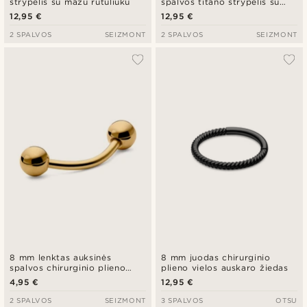
strypelis su mažu rutuliuku
spalvos titano strypelis su
rutuliuku
12,95 €
12,95 €
2 SPALVOS
SEIZMONT
2 SPALVOS
SEIZMONT
8 mm lenktas auksinės
8 mm juodas chirurginio
spalvos chirurginio plieno
plieno vielos auskaro žiedas
strypelis su rutuliuku
4,95 €
12,95 €
2 SPALVOS
SEIZMONT
3 SPALVOS
OTSU