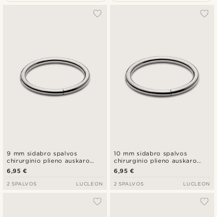
Populiariausias
Naujausia
Pigiausia
Brangiausia
9 mm sidabro spalvos
10 mm sidabro spalvos
chirurginio plieno auskaro
chirurginio plieno auskaro
žiedas
žiedas
6,95 €
6,95 €
2 SPALVOS
LUCLEON
2 SPALVOS
LUCLEON