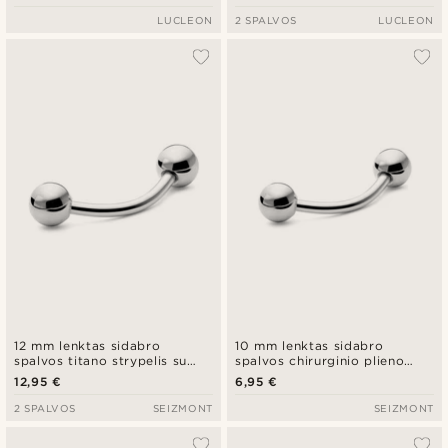
LUCLEON
2 SPALVOS
LUCLEON
12 mm lenktas sidabro
10 mm lenktas sidabro
spalvos titano strypelis su
spalvos chirurginio plieno
rutuliuku
strypelis su mažu rutuliuku
12,95 €
6,95 €
2 SPALVOS
SEIZMONT
SEIZMONT