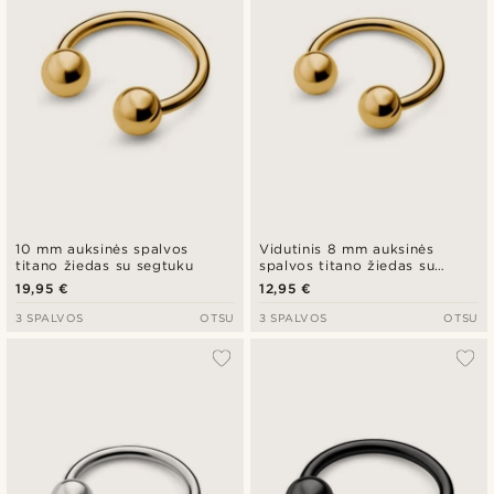
10 mm auksinės spalvos
Vidutinis 8 mm auksinės
titano žiedas su segtuku
spalvos titano žiedas su
segtuku
19,95 €
12,95 €
3 SPALVOS
OTSU
3 SPALVOS
OTSU