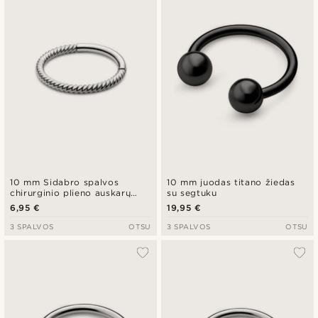
10 mm Sidabro spalvos
10 mm juodas titano žiedas
chirurginio plieno auskarų
su segtuku
žiedas
6,95 €
19,95 €
3 SPALVOS
OTSU
3 SPALVOS
OTSU