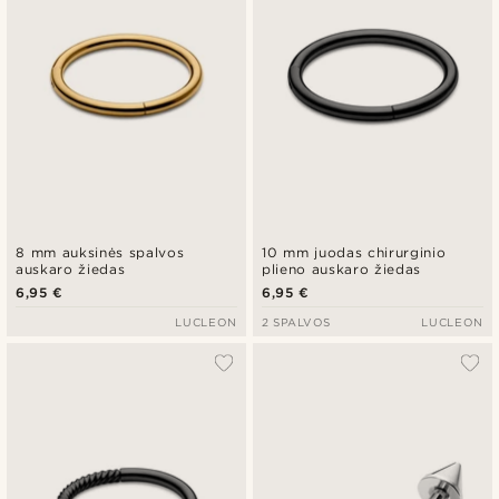
8 mm auksinės spalvos
10 mm juodas chirurginio
auskaro žiedas
plieno auskaro žiedas
6,95 €
6,95 €
LUCLEON
2 SPALVOS
LUCLEON