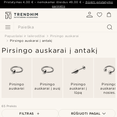
Pristatymas
4,00 €
– nemokamai išleidus
49,00 €
–
žiūrėti pristatymo
parinktis
Paieška
Papuošalai ir laikrodžiai
Pirsingo auskarai
Pirsingo auskarai į antakį
Pirsingo auskarai į antakį
Pirsingo
Pirsingo
Pirsingo
Pirsingo
auskarai
auskarai į ausį
auskarai į
auskarai 
lūpą
nosies
pertvar
65 Prekės
FILTRAS
RŪŠIUOTI PAGAL