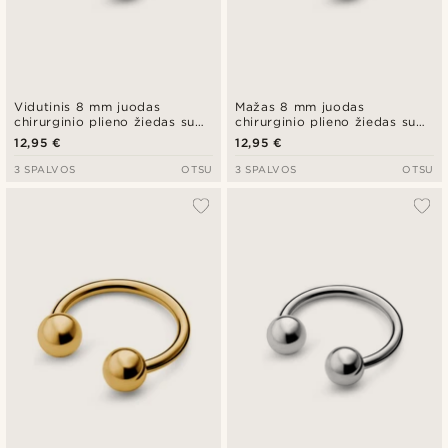
Vidutinis 8 mm juodas
Mažas 8 mm juodas
chirurginio plieno žiedas su
chirurginio plieno žiedas su
segtuku
segtuku
12,95 €
12,95 €
3 SPALVOS
OTSU
3 SPALVOS
OTSU