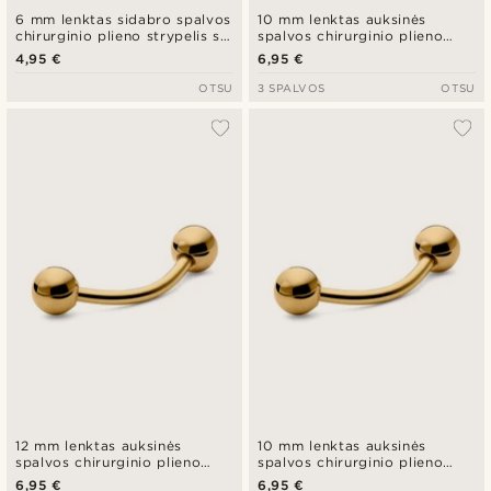
6 mm lenktas sidabro spalvos
10 mm lenktas auksinės
chirurginio plieno strypelis su
spalvos chirurginio plieno
smaigaliu
strypelis su smaigaliu
4,95 €
6,95 €
OTSU
3 SPALVOS
OTSU
12 mm lenktas auksinės
10 mm lenktas auksinės
spalvos chirurginio plieno
spalvos chirurginio plieno
strypelis su rutuliuku
strypelis su rutuliuku
6,95 €
6,95 €