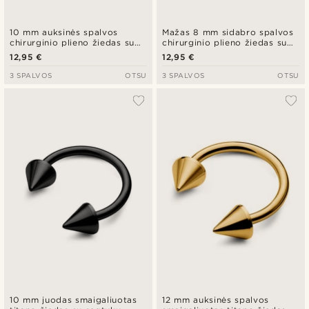
10 mm auksinės spalvos
Mažas 8 mm sidabro spalvos
chirurginio plieno žiedas su
chirurginio plieno žiedas su
segtuku
segtuku
12,95 €
12,95 €
3 SPALVOS
OTSU
3 SPALVOS
OTSU
10 mm juodas smaigaliuotas
12 mm auksinės spalvos