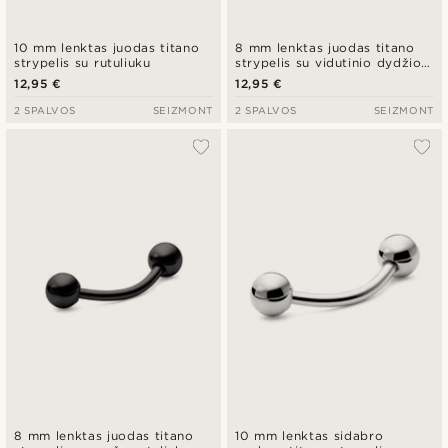
10 mm lenktas juodas titano
8 mm lenktas juodas titano
strypelis su rutuliuku
strypelis su vidutinio dydžio
rutuliuku
12,95 €
12,95 €
2 SPALVOS
SEIZMONT
2 SPALVOS
SEIZMONT
8 mm lenktas juodas titano
10 mm lenktas sidabro