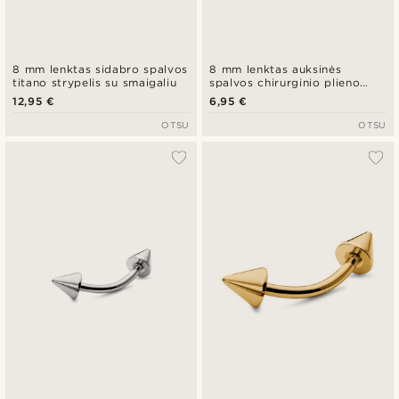
8 mm lenktas sidabro spalvos
8 mm lenktas auksinės
titano strypelis su smaigaliu
spalvos chirurginio plieno
strypelis su smaigaliu
12,95 €
6,95 €
OTSU
OTSU