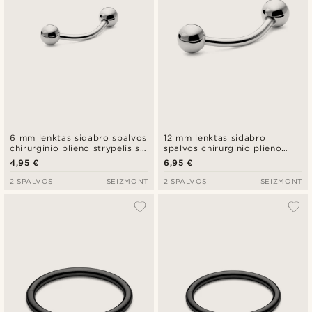
6 mm lenktas sidabro spalvos
12 mm lenktas sidabro
chirurginio plieno strypelis su
spalvos chirurginio plieno
rutuliuku
strypelis su rutuliuku
4,95 €
6,95 €
2 SPALVOS
SEIZMONT
2 SPALVOS
SEIZMONT