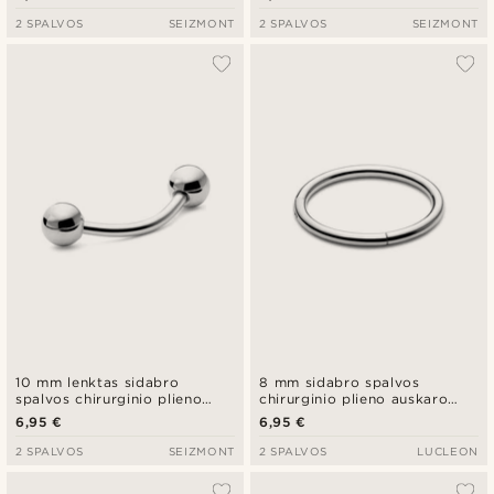
2 SPALVOS
SEIZMONT
2 SPALVOS
SEIZMONT
10 mm lenktas sidabro
8 mm sidabro spalvos
spalvos chirurginio plieno
chirurginio plieno auskaro
strypelis su vidutinio dydžio
žiedas
6,95 €
6,95 €
rutuliuku
2 SPALVOS
SEIZMONT
2 SPALVOS
LUCLEON