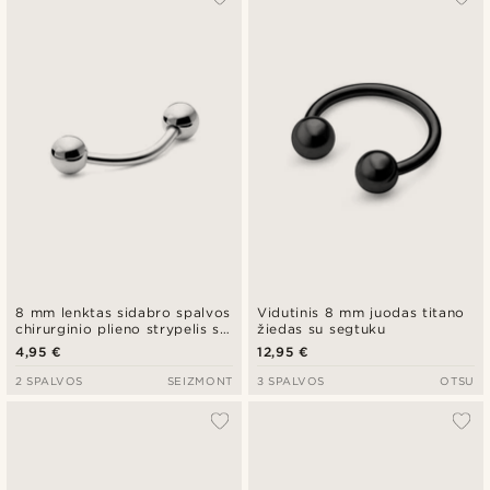
8 mm lenktas sidabro spalvos
Vidutinis 8 mm juodas titano
chirurginio plieno strypelis su
žiedas su segtuku
rutuliuku
4,95 €
12,95 €
2 SPALVOS
SEIZMONT
3 SPALVOS
OTSU