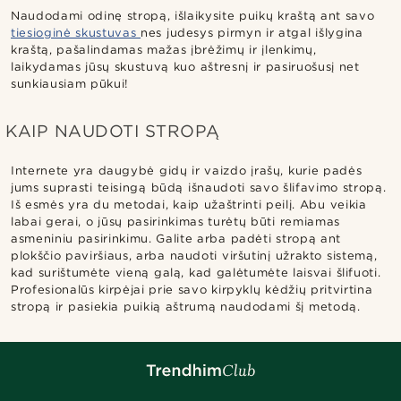
Naudodami odinę stropą, išlaikysite puikų kraštą ant savo
tiesioginė skustuvas
nes judesys pirmyn ir atgal išlygina
kraštą, pašalindamas mažas įbrėžimų ir įlenkimų,
laikydamas jūsų skustuvą kuo aštresnį ir pasiruošusį net
sunkiausiam pūkui!
KAIP NAUDOTI STROPĄ
Internete yra daugybė gidų ir vaizdo įrašų, kurie padės
jums suprasti teisingą būdą išnaudoti savo šlifavimo stropą.
Iš esmės yra du metodai, kaip užaštrinti peilį. Abu veikia
labai gerai, o jūsų pasirinkimas turėtų būti remiamas
asmeniniu pasirinkimu. Galite arba padėti stropą ant
plokščio paviršiaus, arba naudoti viršutinį užrakto sistemą,
kad surištumėte vieną galą, kad galėtumėte laisvai šlifuoti.
Profesionalūs kirpėjai prie savo kirpyklų kėdžių pritvirtina
stropą ir pasiekia puikią aštrumą naudodami šį metodą.