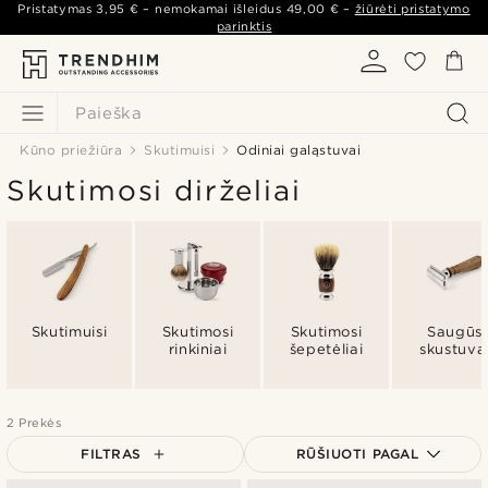
Pristatymas
3,95 €
– nemokamai išleidus
49,00 €
–
žiūrėti pristatymo
parinktis
Paieška
Kūno priežiūra
Skutimuisi
Odiniai galąstuvai
Skutimosi dirželiai
Skutimuisi
Skutimosi
Skutimosi
Saugūs
rinkiniai
šepetėliai
skustuva
2 Prekės
FILTRAS
RŪŠIUOTI PAGAL