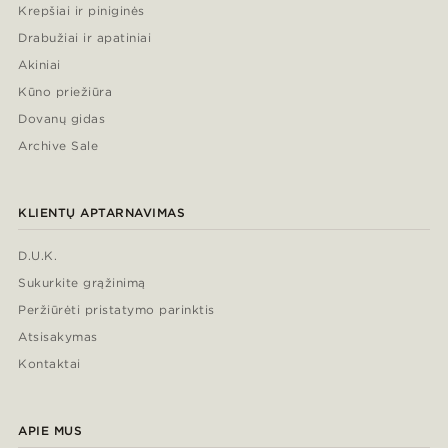
Krepšiai ir piniginės
Drabužiai ir apatiniai
Akiniai
Kūno priežiūra
Dovanų gidas
Archive Sale
KLIENTŲ APTARNAVIMAS
D.U.K.
Sukurkite grąžinimą
Peržiūrėti pristatymo parinktis
Atsisakymas
Kontaktai
APIE MUS