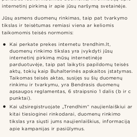
internetinį pirkimą ir apie jūsų naršymą svetainėje.
Jūsų asmens duomenų rinkimas, taip pat tvarkymo
tikslas ir teisėtumas remiasi viena ar keliomis
taikomomis teisės normomis:
Kai perkate prekes internetu trendhim.lt,
duomenų rinkimo tikslas yra įvykdyti jūsų
internetinį pirkimą mūsų internetinėje
parduotuvėje, taip pat laikytis papildomų teisės
aktų, tokių kaip Buhalterinės apskaitos įstatymas.
Taikomas teisės aktas, susijęs su šių duomenų
rinkimu ir tvarkymu, yra Bendrasis duomenų
apsaugos reglamentas, 6 straipsnio 1 dalis (b ir c
punktai).
Kai užsiregistruojate „Trendhim“ naujienlaiškiui ar
kitai tiesioginei rinkodarai, duomenų rinkimo
tikslas yra siųsti jums naujienlaiškius, informaciją
apie kampanijas ir pasiūlymus.