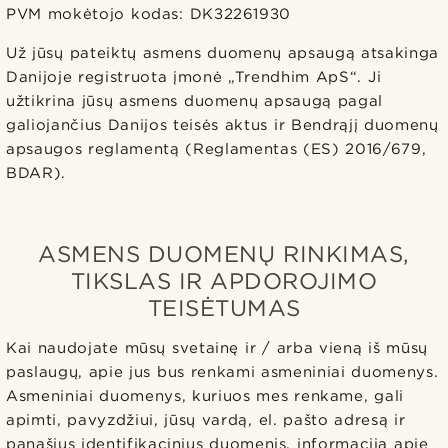
PVM mokėtojo kodas: DK32261930
Už jūsų pateiktų asmens duomenų apsaugą atsakinga
Danijoje registruota įmonė „Trendhim ApS“. Ji
užtikrina jūsų asmens duomenų apsaugą pagal
galiojančius Danijos teisės aktus ir Bendrąjį duomenų
apsaugos reglamentą (Reglamentas (ES) 2016/679,
BDAR).
ASMENS DUOMENŲ RINKIMAS,
TIKSLAS IR APDOROJIMO
TEISĖTUMAS
Kai naudojate mūsų svetainę ir / arba vieną iš mūsų
paslaugų, apie jus bus renkami asmeniniai duomenys.
Asmeniniai duomenys, kuriuos mes renkame, gali
apimti, pavyzdžiui, jūsų vardą, el. pašto adresą ir
panašius identifikacinius duomenis, informaciją apie