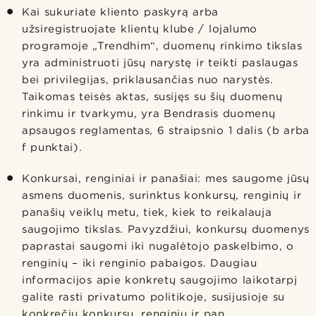
Kai sukuriate kliento paskyrą arba
užsiregistruojate klientų klube / lojalumo
programoje „Trendhim“, duomenų rinkimo tikslas
yra administruoti jūsų narystę ir teikti paslaugas
bei privilegijas, priklausančias nuo narystės.
Taikomas teisės aktas, susijęs su šių duomenų
rinkimu ir tvarkymu, yra Bendrasis duomenų
apsaugos reglamentas, 6 straipsnio 1 dalis (b arba
f punktai).
Konkursai, renginiai ir panašiai: mes saugome jūsų
asmens duomenis, surinktus konkursų, renginių ir
panašių veiklų metu, tiek, kiek to reikalauja
saugojimo tikslas. Pavyzdžiui, konkursų duomenys
paprastai saugomi iki nugalėtojo paskelbimo, o
renginių – iki renginio pabaigos. Daugiau
informacijos apie konkretų saugojimo laikotarpį
galite rasti privatumo politikoje, susijusioje su
konkrečiu konkursu, renginiu ir pan.