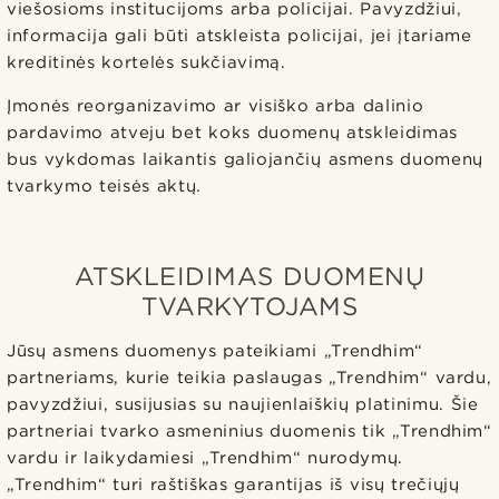
viešosioms institucijoms arba policijai. Pavyzdžiui,
informacija gali būti atskleista policijai, jei įtariame
kreditinės kortelės sukčiavimą.
Įmonės reorganizavimo ar visiško arba dalinio
pardavimo atveju bet koks duomenų atskleidimas
bus vykdomas laikantis galiojančių asmens duomenų
tvarkymo teisės aktų.
ATSKLEIDIMAS DUOMENŲ
TVARKYTOJAMS
Jūsų asmens duomenys pateikiami „Trendhim“
partneriams, kurie teikia paslaugas „Trendhim“ vardu,
pavyzdžiui, susijusias su naujienlaiškių platinimu. Šie
partneriai tvarko asmeninius duomenis tik „Trendhim“
vardu ir laikydamiesi „Trendhim“ nurodymų.
„Trendhim“ turi raštiškas garantijas iš visų trečiųjų