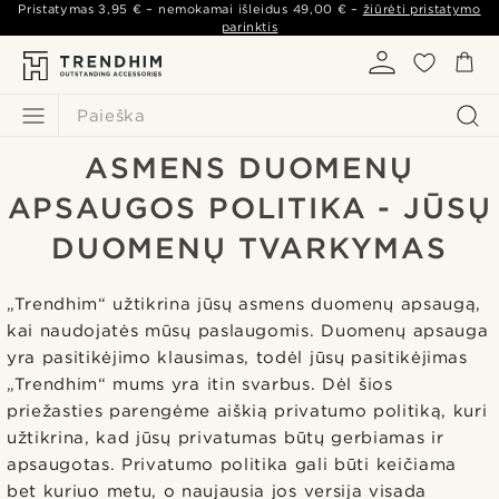
Pristatymas
3,95 €
– nemokamai išleidus
49,00 €
–
žiūrėti pristatymo
parinktis
Paieška
ASMENS DUOMENŲ
APSAUGOS POLITIKA - JŪSŲ
DUOMENŲ TVARKYMAS
„Trendhim“ užtikrina jūsų asmens duomenų apsaugą,
kai naudojatės mūsų paslaugomis. Duomenų apsauga
yra pasitikėjimo klausimas, todėl jūsų pasitikėjimas
„Trendhim“ mums yra itin svarbus. Dėl šios
priežasties parengėme aiškią privatumo politiką, kuri
užtikrina, kad jūsų privatumas būtų gerbiamas ir
apsaugotas. Privatumo politika gali būti keičiama
bet kuriuo metu, o naujausia jos versija visada