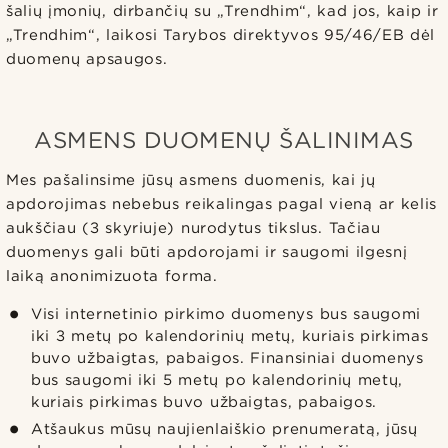
šalių įmonių, dirbančių su „Trendhim“, kad jos, kaip ir
„Trendhim“, laikosi Tarybos direktyvos 95/46/EB dėl
duomenų apsaugos.
ASMENS DUOMENŲ ŠALINIMAS
Mes pašalinsime jūsų asmens duomenis, kai jų
apdorojimas nebebus reikalingas pagal vieną ar kelis
aukščiau (3 skyriuje) nurodytus tikslus. Tačiau
duomenys gali būti apdorojami ir saugomi ilgesnį
laiką anonimizuota forma.
Visi internetinio pirkimo duomenys bus saugomi
iki 3 metų po kalendorinių metų, kuriais pirkimas
buvo užbaigtas, pabaigos. Finansiniai duomenys
bus saugomi iki 5 metų po kalendorinių metų,
kuriais pirkimas buvo užbaigtas, pabaigos.
Atšaukus mūsų naujienlaiškio prenumeratą, jūsų