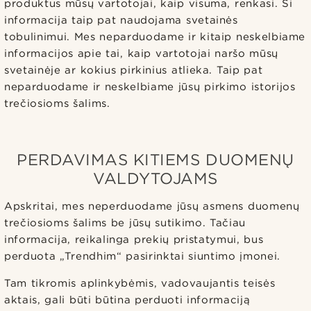
produktus mūsų vartotojai, kaip visuma, renkasi. Ši
informacija taip pat naudojama svetainės
tobulinimui. Mes neparduodame ir kitaip neskelbiame
informacijos apie tai, kaip vartotojai naršo mūsų
svetainėje ar kokius pirkinius atlieka. Taip pat
neparduodame ir neskelbiame jūsų pirkimo istorijos
trečiosioms šalims.
PERDAVIMAS KITIEMS DUOMENŲ
VALDYTOJAMS
Apskritai, mes neperduodame jūsų asmens duomenų
trečiosioms šalims be jūsų sutikimo. Tačiau
informacija, reikalinga prekių pristatymui, bus
perduota „Trendhim“ pasirinktai siuntimo įmonei.
Tam tikromis aplinkybėmis, vadovaujantis teisės
aktais, gali būti būtina perduoti informaciją