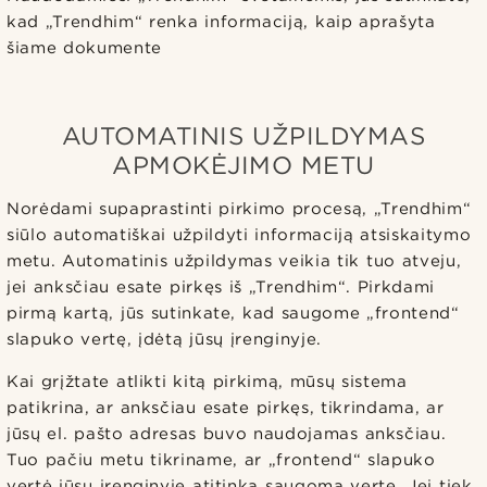
kad „Trendhim“ renka informaciją, kaip aprašyta
šiame dokumente
AUTOMATINIS UŽPILDYMAS
APMOKĖJIMO METU
Norėdami supaprastinti pirkimo procesą, „Trendhim“
siūlo automatiškai užpildyti informaciją atsiskaitymo
metu. Automatinis užpildymas veikia tik tuo atveju,
jei anksčiau esate pirkęs iš „Trendhim“. Pirkdami
pirmą kartą, jūs sutinkate, kad saugome „frontend“
slapuko vertę, įdėtą jūsų įrenginyje.
Kai grįžtate atlikti kitą pirkimą, mūsų sistema
patikrina, ar anksčiau esate pirkęs, tikrindama, ar
jūsų el. pašto adresas buvo naudojamas anksčiau.
Tuo pačiu metu tikriname, ar „frontend“ slapuko
vertė jūsų įrenginyje atitinka saugomą vertę. Jei tiek