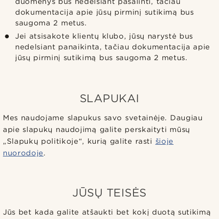
duomenys bus nedelsiant pašalinti, tačiau
dokumentacija apie jūsų pirminį sutikimą bus
saugoma 2 metus.
Jei atsisakote klientų klubo, jūsų narystė bus
nedelsiant panaikinta, tačiau dokumentacija apie
jūsų pirminį sutikimą bus saugoma 2 metus.
SLAPUKAI
Mes naudojame slapukus savo svetainėje. Daugiau
apie slapukų naudojimą galite perskaityti mūsų
„Slapukų politikoje“, kurią galite rasti
šioje
nuorodoje
.
JŪSŲ TEISĖS
Jūs bet kada galite atšaukti bet kokį duotą sutikimą