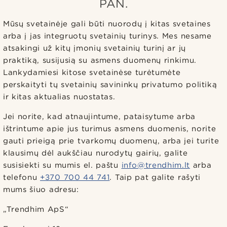
PAN.
Mūsų svetainėje gali būti nuorodų į kitas svetaines
arba į jas integruotų svetainių turinys. Mes nesame
atsakingi už kitų įmonių svetainių turinį ar jų
praktiką, susijusią su asmens duomenų rinkimu.
Lankydamiesi kitose svetainėse turėtumėte
perskaityti tų svetainių savininkų privatumo politiką
ir kitas aktualias nuostatas.
Jei norite, kad atnaujintume, pataisytume arba
ištrintume apie jus turimus asmens duomenis, norite
gauti prieigą prie tvarkomų duomenų, arba jei turite
klausimų dėl aukščiau nurodytų gairių, galite
susisiekti su mumis el. paštu
info@trendhim.lt
arba
telefonu
+370 700 44 741
. Taip pat galite rašyti
mums šiuo adresu:
„Trendhim ApS“