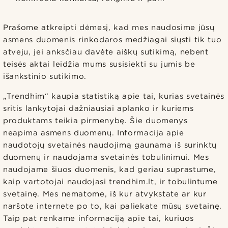
Prašome atkreipti dėmesį, kad mes naudosime jūsų
asmens duomenis rinkodaros medžiagai siųsti tik tuo
atveju, jei anksčiau davėte aiškų sutikimą, nebent
teisės aktai leidžia mums susisiekti su jumis be
išankstinio sutikimo.
„Trendhim“ kaupia statistiką apie tai, kurias svetainės
sritis lankytojai dažniausiai aplanko ir kuriems
produktams teikia pirmenybę. Šie duomenys
neapima asmens duomenų. Informacija apie
naudotojų svetainės naudojimą gaunama iš surinktų
duomenų ir naudojama svetainės tobulinimui. Mes
naudojame šiuos duomenis, kad geriau suprastume,
kaip vartotojai naudojasi trendhim.lt, ir tobulintume
svetainę. Mes nematome, iš kur atvykstate ar kur
naršote internete po to, kai paliekate mūsų svetainę.
Taip pat renkame informaciją apie tai, kuriuos