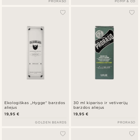
PRORASO
POMP & CO
Ekologiškas „Hygge“ barzdos
30 ml kipariso ir vetiverijų
aliejus
barzdos aliejus
19,95 €
19,95 €
GOLDEN BEARDS
PRORASO