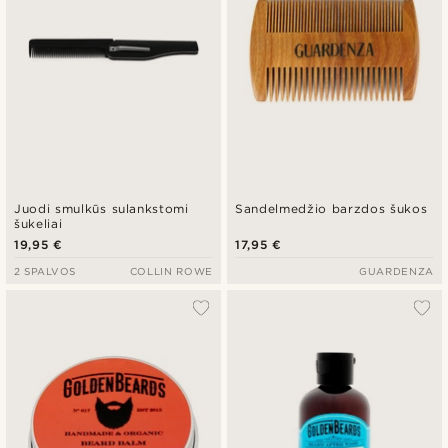
Juodi smulkūs sulankstomi
Sandelmedžio barzdos šukos
šukeliai
19,95 €
17,95 €
2 SPALVOS
COLLIN ROWE
GUARDENZA