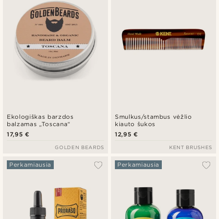
Ekologiškas barzdos
Smulkus/stambus vėžlio
balzamas „Toscana“
kiauto šukos
17,95 €
12,95 €
GOLDEN BEARDS
KENT BRUSHES
Perkamiausia
Perkamiausia