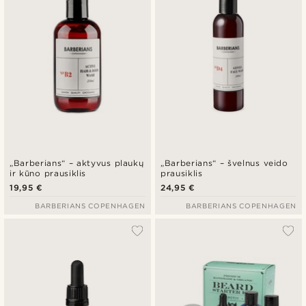
„Barberians“ – aktyvus plaukų
„Barberians“ – švelnus veido
ir kūno prausiklis
prausiklis
19,95 €
24,95 €
BARBERIANS COPENHAGEN
BARBERIANS COPENHAGEN