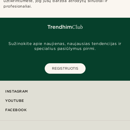
užtikrintumėte, jog jūsų barzda atrodytų šlifuotai ir
profesionaliai.
Sužinokite apie naujienas, naujausias tendencijas ir
specialius pasiūlymus pirmi.
REGISTRUOTIS
INSTAGRAM
YOUTUBE
FACEBOOK