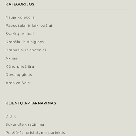
KATEGORIJOS
Nauja kolekcija
Papuošalai ir laikrodžiai
Švarkų priedai
Krepšiai ir piniginės
Drabužiai ir apatiniai
Akiniai
Kūno priežiūra
Dovanų gidas
Archive Sale
KLIENTŲ APTARNAVIMAS
D.U.K.
Sukurkite grąžinimą
Peržiūrėti pristatymo parinktis