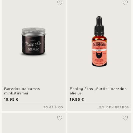
Populiariausias
Naujausia
Pigiausia
Brangiausia
Barzdos balzamas
Ekologiškas „Surtic“ barzdos
minkštinimui
aliejus
19,95 €
19,95 €
POMP & CO
GOLDEN BEARDS