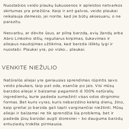
Nuostabios veido plaukų šukuosenos ir apleistos netvarkos
skirtumas yra priežiūra. Kaip ir ant galvos, veido plaukai
reikalauja dėmesio, jei norite, kad jie būtų aksesuaru, o ne
parazitu.
Nesvarbu, ar dėvite ūsus, ar pilną barzdą, avių žandų arba
Abro Linkolno stilių, reguliarus kirpimas, šukavimas ir
aliejaus naudojimas užtikrina, kad barzda išliktų lygi ir
nuostabi. Plaukai yra, po visko... plaukai.
VENKITE NIEŽULIO
Natūralūs aliejai yra geriausias sprendimas rūpintis savo
veido plaukais, taip pat oda, esančia po jais. Visi mūsų
barzdos aliejai ir balzamai pagaminti iš 100% natūralių
ingredientų, kurie padeda sumažinti visas odos dirginimo
formas. Bet kuris vyras, kuris nebarzdino keletą dienų, žino,
kaip greitai jo barzda gali tapti varginančiai niežtinti. Mūsų
aliejai ir balzamai ne tik sprendžia šią problemą, bet ir
padeda jūsų barzdai augti storesnei – ko dauguma barzdų
entuziastų trokšta pirmiausia.