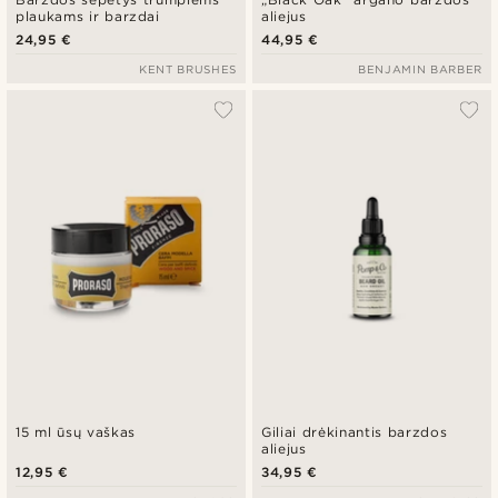
plaukams ir barzdai
aliejus
24,95 €
44,95 €
KENT BRUSHES
BENJAMIN BARBER
15 ml ūsų vaškas
Giliai drėkinantis barzdos
aliejus
12,95 €
34,95 €