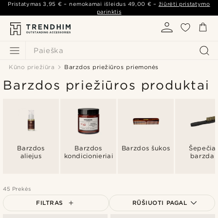
Pristatymas
3,95 €
– nemokamai išleidus
49,00 €
–
žiūrėti pristatymo
parinktis
Paieška
Kūno priežiūra
Barzdos priežiūros priemonės
Barzdos priežiūros produktai
Barzdos
Barzdos
Barzdos šukos
Šepečiai
aliejus
kondicionieriai
barzdai
45 Prekės
FILTRAS
RŪŠIUOTI PAGAL