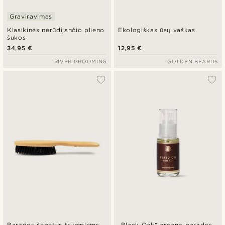
Graviravimas
Klasikinės nerūdijančio plieno
Ekologiškas ūsų vaškas
šukos
34,95 €
12,95 €
RIVER GROOMING
GOLDEN BEARDS
Barzdos šepetys trumpiems
„Black Oak“ argano barzdos