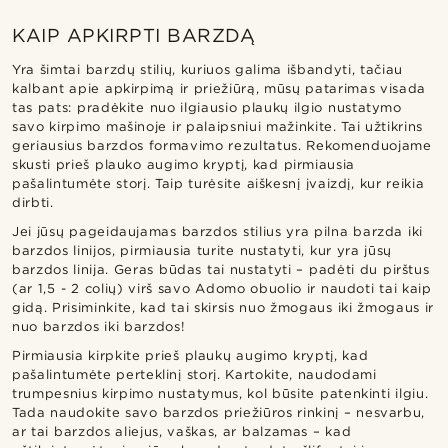
KAIP APKIRPTI BARZDĄ
Yra šimtai barzdų stilių, kuriuos galima išbandyti, tačiau
kalbant apie apkirpimą ir priežiūrą, mūsų patarimas visada
tas pats: pradėkite nuo ilgiausio plaukų ilgio nustatymo
savo kirpimo mašinoje ir palaipsniui mažinkite. Tai užtikrins
geriausius barzdos formavimo rezultatus. Rekomenduojame
skusti prieš plauko augimo kryptį, kad pirmiausia
pašalintumėte storį. Taip turėsite aiškesnį įvaizdį, kur reikia
dirbti.
Jei jūsų pageidaujamas barzdos stilius yra pilna barzda iki
barzdos linijos, pirmiausia turite nustatyti, kur yra jūsų
barzdos linija. Geras būdas tai nustatyti – padėti du pirštus
(ar 1,5 - 2 colių) virš savo Adomo obuolio ir naudoti tai kaip
gidą. Prisiminkite, kad tai skirsis nuo žmogaus iki žmogaus ir
nuo barzdos iki barzdos!
Pirmiausia kirpkite prieš plaukų augimo kryptį, kad
pašalintumėte perteklinį storį. Kartokite, naudodami
trumpesnius kirpimo nustatymus, kol būsite patenkinti ilgiu.
Tada naudokite savo barzdos priežiūros rinkinį – nesvarbu,
ar tai barzdos aliejus, vaškas, ar balzamas – kad