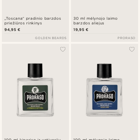
„Toscana“ pradinio barzdos
30 ml mėlynojo laimo
priežiūros rinkinys
barzdos aliejus
94,95 €
19,95 €
GOLDEN BEARDS
PRORASO
100 ml kipariso ir vetiverijų
100 ml mėlynojo laimo