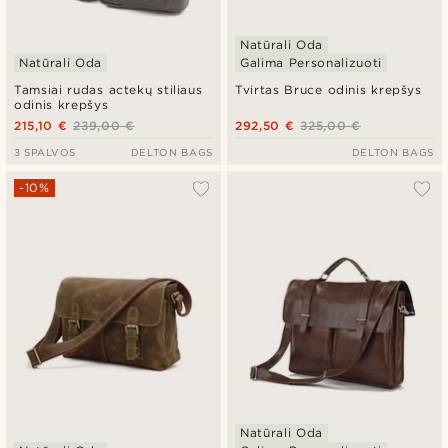
Natūrali Oda
Natūrali Oda
Galima Personalizuoti
Tamsiai rudas actekų stiliaus
Tvirtas Bruce odinis krepšys
odinis krepšys
215,10 €
239,00 €
292,50 €
325,00 €
3 SPALVOS
DELTON BAGS
DELTON BAGS
-10%
Natūrali Oda