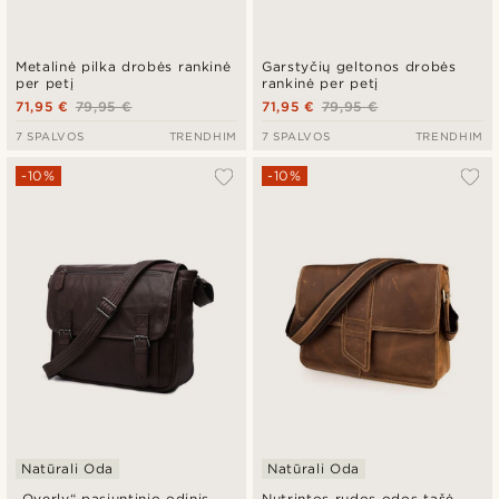
Metalinė pilka drobės rankinė
Garstyčių geltonos drobės
per petį
rankinė per petį
71,95 €
79,95 €
71,95 €
79,95 €
7 SPALVOS
TRENDHIM
7 SPALVOS
TRENDHIM
-10%
-10%
Natūrali Oda
Natūrali Oda
„Overly“ pasiuntinio odinis
Nutrintos rudos odos tašė