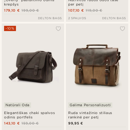
krepšys
per petį
179,10 €
199,00 €
107,10 €
119,00 €
DELTON BAGS
2 SPALVOS
DELTON BAGS
-10%
Natūrali Oda
Galima Personalizuoti
Elegantiškas chaki spalvos
Ruda vintažinio stiliaus
odinis portfelis
rankinė per petį
143,10 €
159,00 €
99,95 €