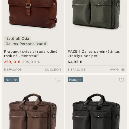
Natūrali Oda
Galima Personalizuoti
Prabangi šviesiai ruda odinė
FAZE | Žalias paminkštintas
rankinė „Montreal“
krepšys per petį
269,10 €
299,00 €
64,95 €
5 SPALVOS
LUCLEON
3 SPALVOS
WAYKINS
Naujas
Naujas