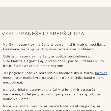
VYRŲ PRANEŠĖJŲ KREPŠIŲ TIPAI
Vyriški messenger maišai yra pagaminti iš įvairių medžiagų,
kiekviena tarnauja skirtingiems poreikiams ir stiliams.
Odiniai messenger maišai
yra puikus pasirinkimas,
suteikiantis elegantišką, profesionalų įvaizdį, idealus biuro
drabužiams ar oficialioms progoms.
Jei pageidaujate ko nors labiau kasdieniško ir tvirto,
kanvos
messenger maišai
yra patvarūs ir puikiai tinka kasdieniam
naudojimui.
poliesteriniai messenger maišai
yra lengvi ir atsparūs
vandeniui, todėl jie yra protingas pasirinkimas sportui ar
lauko veikloms.
Nepriklausomai nuo to, ar pasirinksite klasikinę juodą, ar
sodrią rudą, pasirinkta spalva gali suteikti asmenybės jūsų