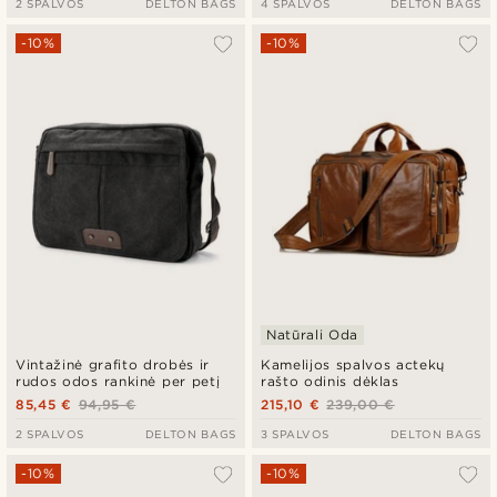
2 SPALVOS
DELTON BAGS
4 SPALVOS
DELTON BAGS
-10%
-10%
Natūrali Oda
Vintažinė grafito drobės ir
Kamelijos spalvos actekų
rudos odos rankinė per petį
rašto odinis dėklas
85,45 €
94,95 €
215,10 €
239,00 €
2 SPALVOS
DELTON BAGS
3 SPALVOS
DELTON BAGS
-10%
-10%