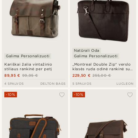
Natūrali Oda
Galima Personalizuoti
Galima Personalizuoti
Kariškai žalia vintažinio
„Montreal Double Zip“ verslo
stiliaus rankinė per petį
klasės ruda odinė rankinė su
dviem užtrauktukais
89,95 €
99,95 €
229,50 €
255,00 €
4 SPALVOS
DELTON BAGS
5 SPALVOS
LUCLEON
-10%
-10%