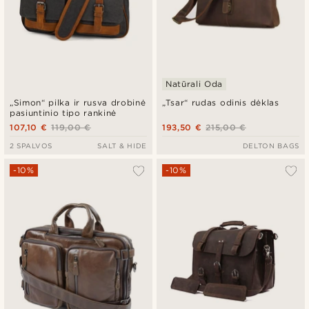
Natūrali Oda
„Simon“ pilka ir rusva drobinė
„Tsar“ rudas odinis dėklas
pasiuntinio tipo rankinė
107,10 €
119,00 €
193,50 €
215,00 €
2 SPALVOS
SALT & HIDE
DELTON BAGS
-10%
-10%