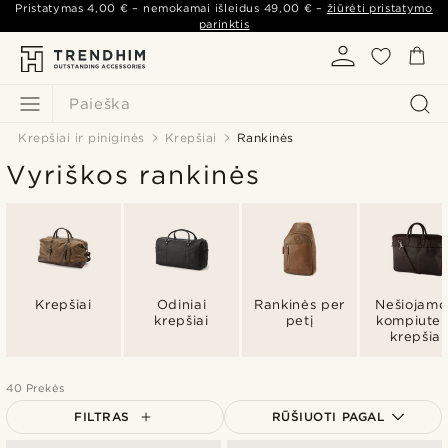
Pristatymas
4,00 €
– nemokamai išleidus
49,00 €
–
žiūrėti pristatymo
parinktis
Paieška
Krepšiai ir piniginės
Krepšiai
Rankinės
Vyriškos rankinės
Krepšiai
Odiniai
Rankinės per
Nešiojamo
krepšiai
petį
kompiuter
krepšiai
40 Prekės
FILTRAS
RŪŠIUOTI PAGAL