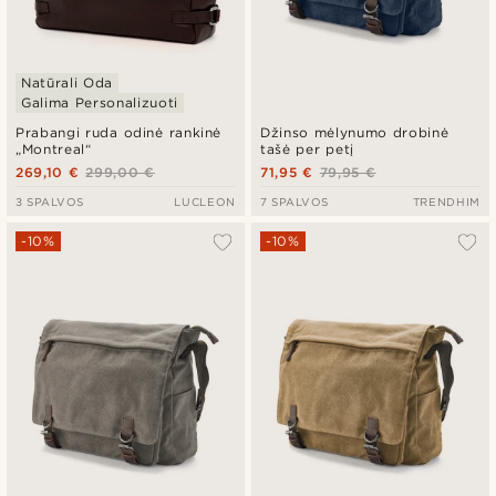
Natūrali Oda
Galima Personalizuoti
Prabangi ruda odinė rankinė
Džinso mėlynumo drobinė
„Montreal“
tašė per petį
269,10 €
299,00 €
71,95 €
79,95 €
3 SPALVOS
LUCLEON
7 SPALVOS
TRENDHIM
-10%
-10%