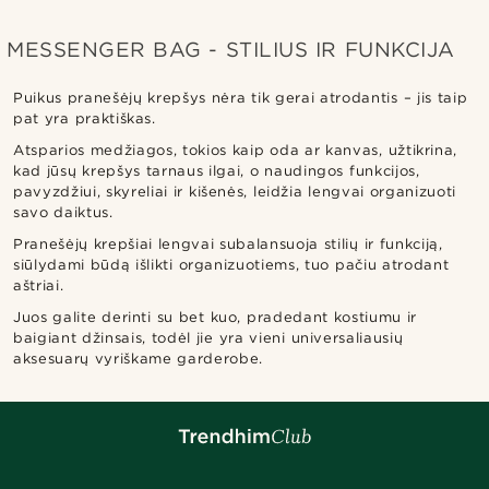
MESSENGER BAG - STILIUS IR FUNKCIJA
Puikus pranešėjų krepšys nėra tik gerai atrodantis – jis taip
pat yra praktiškas.
Atsparios medžiagos, tokios kaip oda ar kanvas, užtikrina,
kad jūsų krepšys tarnaus ilgai, o naudingos funkcijos,
pavyzdžiui, skyreliai ir kišenės, leidžia lengvai organizuoti
savo daiktus.
Pranešėjų krepšiai lengvai subalansuoja stilių ir funkciją,
siūlydami būdą išlikti organizuotiems, tuo pačiu atrodant
aštriai.
Juos galite derinti su bet kuo, pradedant kostiumu ir
baigiant džinsais, todėl jie yra vieni universaliausių
aksesuarų vyriškame garderobe.