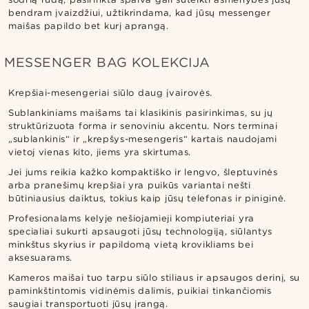
bendram įvaizdžiui, užtikrindama, kad jūsų messenger
maišas papildo bet kurį aprangą.
MESSENGER BAG KOLEKCIJA
Krepšiai-mesengeriai siūlo daug įvairovės.
Sublankiniams maišams tai klasikinis pasirinkimas, su jų
struktūrizuota forma ir senoviniu akcentu. Nors terminai
„sublankinis“ ir „krepšys-mesengeris“ kartais naudojami
vietoj vienas kito, jiems yra skirtumas.
Jei jums reikia kažko kompaktiško ir lengvo, šleptuvinės
arba pranešimų krepšiai yra puikūs variantai nešti
būtiniausius daiktus, tokius kaip jūsų telefonas ir piniginė.
Profesionalams kelyje nešiojamieji kompiuteriai yra
specialiai sukurti apsaugoti jūsų technologiją, siūlantys
minkštus skyrius ir papildomą vietą krovikliams bei
aksesuarams.
Kameros maišai tuo tarpu siūlo stiliaus ir apsaugos derinį, su
paminkštintomis vidinėmis dalimis, puikiai tinkančiomis
saugiai transportuoti jūsų įrangą.