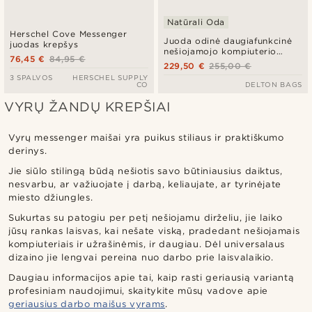
Natūrali Oda
Herschel Cove Messenger
Juoda odinė daugiafunkcinė
juodas krepšys
nešiojamojo kompiuterio
76,45 €
84,95 €
rankinė per petį
229,50 €
255,00 €
3 SPALVOS
HERSCHEL SUPPLY
CO
DELTON BAGS
VYRŲ ŽANDŲ KREPŠIAI
Vyrų messenger maišai yra puikus stiliaus ir praktiškumo
derinys.
Jie siūlo stilingą būdą nešiotis savo būtiniausius daiktus,
nesvarbu, ar važiuojate į darbą, keliaujate, ar tyrinėjate
miesto džiungles.
Sukurtas su patogiu per petį nešiojamu dirželiu, jie laiko
jūsų rankas laisvas, kai nešate viską, pradedant nešiojamais
kompiuteriais ir užrašinėmis, ir daugiau. Dėl universalaus
dizaino jie lengvai pereina nuo darbo prie laisvalaikio.
Daugiau informacijos apie tai, kaip rasti geriausią variantą
profesiniam naudojimui, skaitykite mūsų vadove apie
geriausius darbo maišus vyrams
.