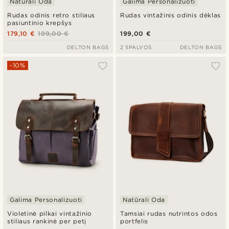
Natūrali Oda
Galima Personalizuoti
Rudas odinis retro stiliaus
Rudas vintažinis odinis dėklas
pasiuntinio krepšys
179,10 €
199,00 €
199,00 €
DELTON BAGS
2 SPALVOS
DELTON BAGS
-10%
Galima Personalizuoti
Natūrali Oda
Violetinė pilkai vintažinio
Tamsiai rudas nutrintos odos
stiliaus rankinė per petį
portfelis