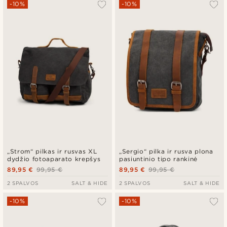
-10%
-10%
„Strom“ pilkas ir rusvas XL
„Sergio“ pilka ir rusva plona
dydžio fotoaparato krepšys
pasiuntinio tipo rankinė
89,95 €
99,95 €
89,95 €
99,95 €
2 SPALVOS
SALT & HIDE
2 SPALVOS
SALT & HIDE
-10%
-10%