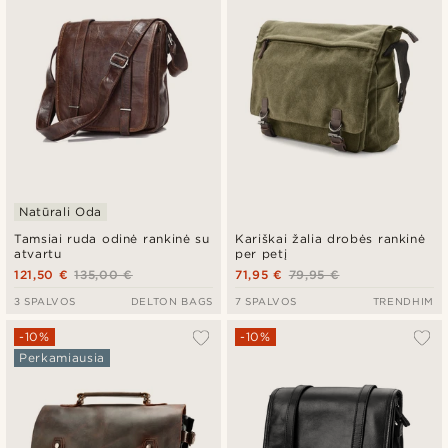
Natūrali Oda
Tamsiai ruda odinė rankinė su
Kariškai žalia drobės rankinė
atvartu
per petį
121,50 €
135,00 €
71,95 €
79,95 €
3 SPALVOS
DELTON BAGS
7 SPALVOS
TRENDHIM
-10%
-10%
Perkamiausia