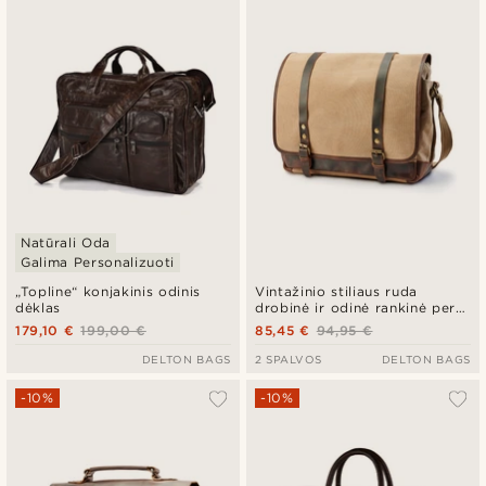
Natūrali Oda
Galima Personalizuoti
„Topline“ konjakinis odinis
Vintažinio stiliaus ruda
dėklas
drobinė ir odinė rankinė per
petį
179,10 €
199,00 €
85,45 €
94,95 €
DELTON BAGS
2 SPALVOS
DELTON BAGS
-10%
-10%