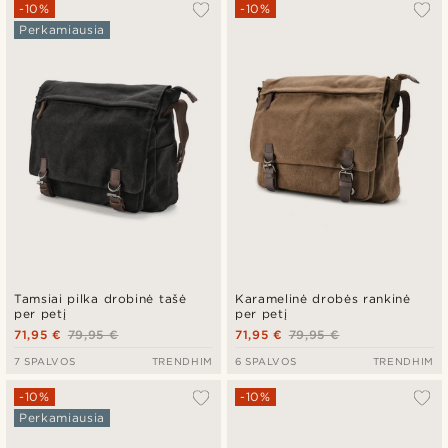
Populiariausias
-10%
-10%
Perkamiausia
Naujausia
Pigiausia
Brangiausia
Tamsiai pilka drobinė tašė
Karamelinė drobės rankinė
per petį
per petį
71,95 €
79,95 €
71,95 €
79,95 €
7 SPALVOS
TRENDHIM
6 SPALVOS
TRENDHIM
-10%
-10%
Perkamiausia