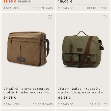
89,95 €
99,95 €
119,00 €
4 SPALVOS
DELTON BAGS
2 SPALVOS
DELTON BAGS
Vintažinė karamelės spalvos
„Strom“ žalias ir rudas XL
drobės ir rudos odos rankinė
dydžio fotoaparato krepšys
per petį
94,95 €
99,95 €
2 SPALVOS
DELTON BAGS
2 SPALVOS
SALT & HIDE