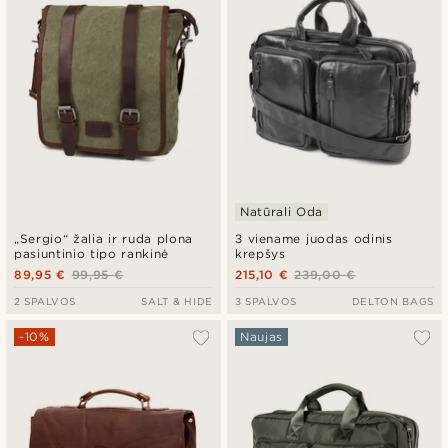
Natūrali Oda
„Sergio“ žalia ir ruda plona
3 viename juodas odinis
pasiuntinio tipo rankinė
krepšys
89,95 €
99,95 €
215,10 €
239,00 €
2 SPALVOS
SALT & HIDE
3 SPALVOS
DELTON BAGS
-10%
Naujas