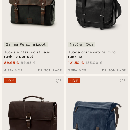
Galima Personalizuoti
Natūrali Oda
Juoda vintažinio stiliaus
Juoda odinė satchel tipo
rankinė per petį
rankinė
89,95 €
99,95 €
121,50 €
135,00 €
4 SPALVOS
DELTON BAGS
3 SPALVOS
DELTON BAGS
-10%
-10%