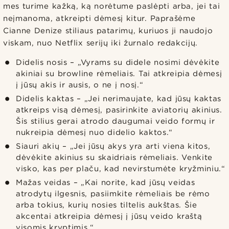
mes turime kažką, ką norėtume paslėpti arba, jei tai
neįmanoma, atkreipti dėmesį kitur. Paprašėme
Cianne Denize stiliaus patarimų, kuriuos ji naudojo
viskam, nuo Netflix serijų iki žurnalo redakcijų.
Didelis nosis – „Vyrams su didele nosimi dėvėkite
akiniai su browline rėmeliais. Tai atkreipia dėmesį
į jūsų akis ir ausis, o ne į nosį.“
Didelis kaktas – „Jei nerimaujate, kad jūsų kaktas
atkreips visą dėmesį, pasirinkite aviatorių akinius.
Šis stilius gerai atrodo daugumai veido formų ir
nukreipia dėmesį nuo didelio kaktos.“
Siauri akių – „Jei jūsų akys yra arti viena kitos,
dėvėkite akinius su skaidriais rėmeliais. Venkite
visko, kas per plaču, kad nevirstumėte kryžminiu.“
Mažas veidas – „Kai norite, kad jūsų veidas
atrodytų ilgesnis, pasiimkite rėmeliais be rėmo
arba tokius, kurių nosies tiltelis aukštas. Šie
akcentai atkreipia dėmesį į jūsų veido kraštą
visomis kryptimis.“