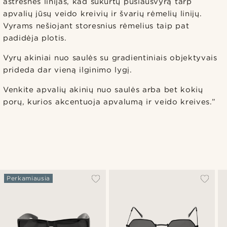
aštresnes linijas, kad sukurtų pusiausvyrą tarp
apvalių jūsų veido kreivių ir švarių rėmelių linijų.
Vyrams nešiojant storesnius rėmelius taip pat
padidėja plotis.
Vyrų akiniai nuo saulės su gradientiniais objektyvais
prideda dar vieną ilginimo lygį.
Venkite apvalių akinių nuo saulės arba bet kokių
porų, kurios akcentuoja apvalumą ir veido kreives.”
Perkamiausia