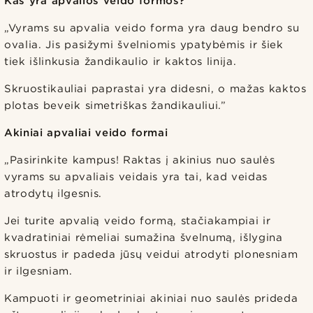
Kas yra apvalios veido formos?
„Vyrams su apvalia veido forma yra daug bendro su
ovalia. Jis pasižymi švelniomis ypatybėmis ir šiek
tiek išlinkusia žandikaulio ir kaktos linija.
Skruostikauliai paprastai yra didesni, o mažas kaktos
plotas beveik simetriškas žandikauliui.”
Akiniai apvaliai veido formai
„Pasirinkite kampus! Raktas į akinius nuo saulės
vyrams su apvaliais veidais yra tai, kad veidas
atrodytų ilgesnis.
Jei turite apvalią veido formą, stačiakampiai ir
kvadratiniai rėmeliai sumažina švelnumą, išlygina
skruostus ir padeda jūsų veidui atrodyti plonesniam
ir ilgesniam.
Kampuoti ir geometriniai akiniai nuo saulės prideda