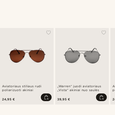
Aviatoriaus stiliaus rudi
„Warren“ juodi aviatoriaus
A
poliarizuoti akiniai
„Vista“ akiniai nuo saulės
p
s
24,95 €
39,95 €
2