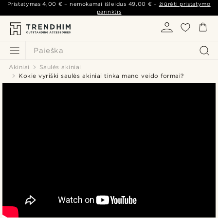
Pristatymas
4,00 €
– nemokamai išleidus
49,00 €
–
žiūrėti pristatymo
parinktis
Paieška
Akiniai
Saulės akiniai
Kokie vyriški saulės akiniai tinka mano veido formai?