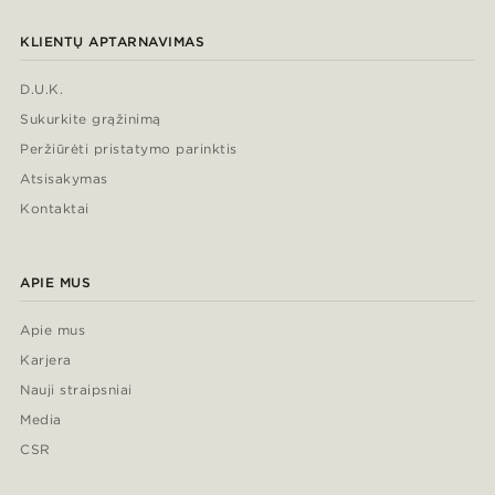
KLIENTŲ APTARNAVIMAS
D.U.K.
Sukurkite grąžinimą
Peržiūrėti pristatymo parinktis
Atsisakymas
Kontaktai
APIE MUS
Apie mus
Karjera
Nauji straipsniai
Media
CSR