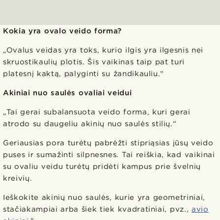
Kokia yra ovalo veido forma?
„Ovalus veidas yra toks, kurio ilgis yra ilgesnis nei
skruostikaulių plotis. Šis vaikinas taip pat turi
platesnį kaktą, palyginti su žandikauliu.“
Akiniai nuo saulės ovaliai veidui
„Tai gerai subalansuota veido forma, kuri gerai
atrodo su daugeliu akinių nuo saulės stilių.“
Geriausias pora turėtų pabrėžti stipriąsias jūsų veido
puses ir sumažinti silpnesnes. Tai reiškia, kad vaikinai
su ovaliu veidu turėtų pridėti kampus prie švelnių
kreivių.
Ieškokite akinių nuo saulės, kurie yra geometriniai,
stačiakampiai arba šiek tiek kvadratiniai, pvz.,
avio