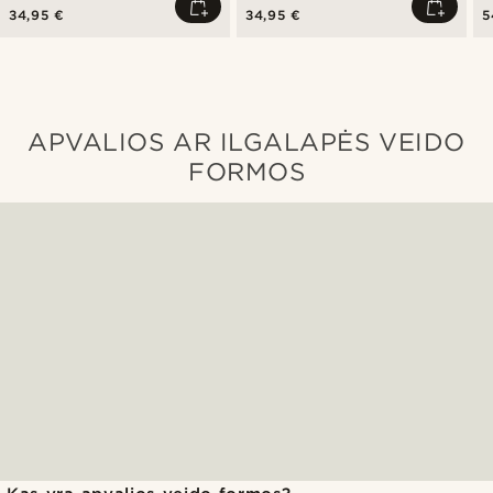
34,95 €
34,95 €
5
APVALIOS AR ILGALAPĖS VEIDO
FORMOS