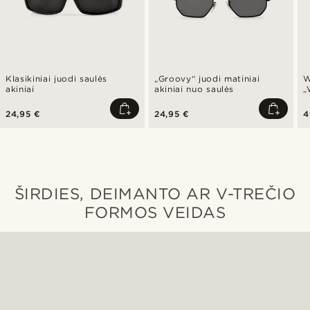
Klasikiniai juodi saulės
„Groovy“ juodi matiniai
W
akiniai
akiniai nuo saulės
„
24,95 €
24,95 €
4
ŠIRDIES, DEIMANTO AR V-TREČIO
FORMOS VEIDAS