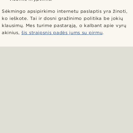
Sėkmingo apsipirkimo internetu paslaptis yra žinoti,
ko ieškote. Tai ir dosni gražinimo politika be jokių
klausimų. Mes turime pastarąją, o kalbant apie vyrų
akinius,
šis straipsnis padės jums su pirmu
.