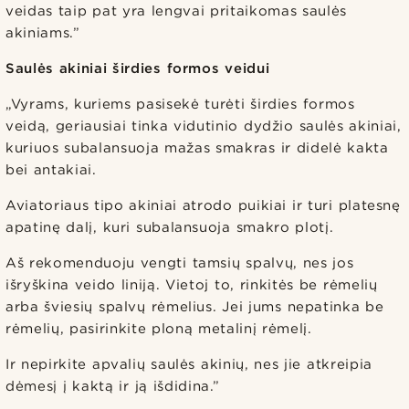
veidas taip pat yra lengvai pritaikomas saulės
akiniams.”
Saulės akiniai širdies formos veidui
„Vyrams, kuriems pasisekė turėti širdies formos
veidą, geriausiai tinka vidutinio dydžio saulės akiniai,
kuriuos subalansuoja mažas smakras ir didelė kakta
bei antakiai.
Aviatoriaus tipo akiniai atrodo puikiai ir turi platesnę
apatinę dalį, kuri subalansuoja smakro plotį.
Aš rekomenduoju vengti tamsių spalvų, nes jos
išryškina veido liniją. Vietoj to, rinkitės be rėmelių
arba šviesių spalvų rėmelius. Jei jums nepatinka be
rėmelių, pasirinkite ploną metalinį rėmelį.
Ir nepirkite apvalių saulės akinių, nes jie atkreipia
dėmesį į kaktą ir ją išdidina.”