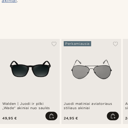
akiniai
.”
Perkamiausia
Walden | Juodi ir pilki
Juodi matiniai aviatoriaus
A
„Wade“ akiniai nuo saulės
stiliaus akiniai
s
v
49,95 €
24,95 €
2