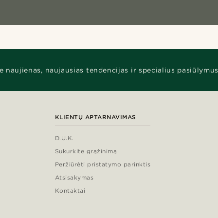
e naujienas, naujausias tendencijas ir specialius pasiūlymus
KLIENTŲ APTARNAVIMAS
D.U.K.
Sukurkite grąžinimą
Peržiūrėti pristatymo parinktis
Atsisakymas
Kontaktai