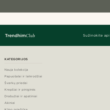
Sužinokite api
KATEGORIJOS
Nauja kolekcija
Papuošalai ir laikrodžiai
Švarkų priedai
Krepšiai ir piniginės
Drabužiai ir apatiniai
Akiniai
Kūno priežiūra