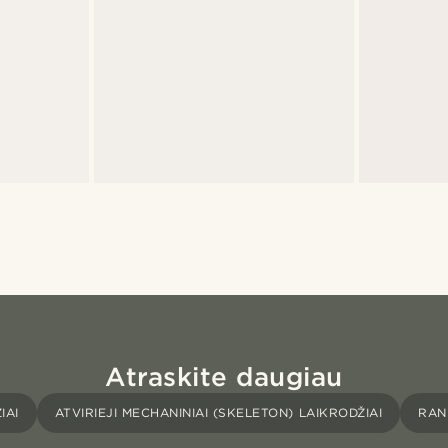
Atraskite daugiau
IAI
ATVIRIEJI MECHANINIAI (SKELETON) LAIKRODŽIAI
RANK