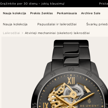
Grąžinkite per 30 dienų – jokių klausimų!
Prist
Nauja kolekcija
Prekės ženklas
Perkamiausia
Archive Sale
Nauja kolekcija
Papuošalai ir laikrodžiai
Švarkų pried
Laikrodžiai
Atvirieji mechaniniai (skeleton) laikrodžiai