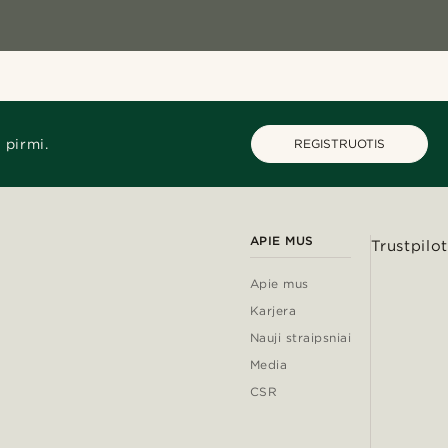
 pirmi.
REGISTRUOTIS
APIE MUS
Trustpilot
Apie mus
Karjera
Nauji straipsniai
Media
CSR