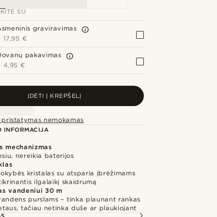
KITE SU
Asmeninis graviravimas
+
17,95 €
Dovanų pakavimas
+
4,95 €
ĮDĖTI Į KREPŠELĮ
ei pristatymas nemokamas
 INFORMACIJA
is mechanizmas
esiu, nereikia baterijos
klas
okybės kristalas su atsparia įbrėžimams
ikrinantis ilgalaikį skaidrumą
s vandeniui 30 m
vandens purslams – tinka plaunant rankas
lietaus, tačiau netinka duše ar plaukiojant
AS