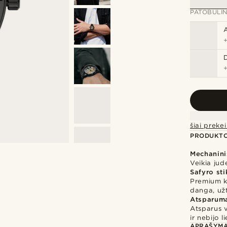
PATOBULIN
šiai prek
PRODUKTO
Mechanin
Veikia jud
Safyro sti
Premium k
danga, užt
Atsparuma
Atsparus 
ir nebijo 
APRAŠYM