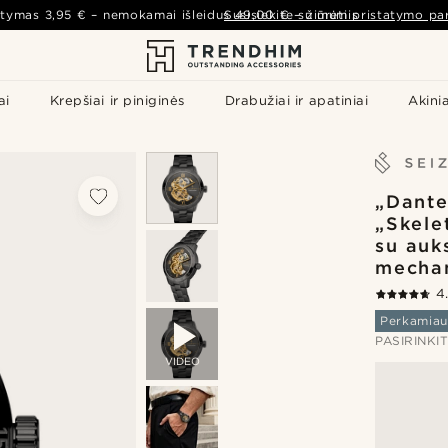
atymas
3,95 €
– nemokamai išleidus
Susisiekite su mumis
49,00 €
–
žiūrėti pristatymo par
ai
Krepšiai ir piniginės
Drabužiai ir apatiniai
Akinia
„Dante
„Skele
su auk
mecha
4
Perkamiau
PASIRINKI
VIDEO