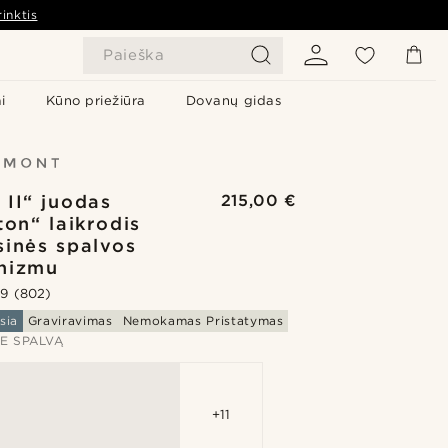
inktis
Paieška
i
Kūno priežiūra
Dovanų gidas
 II“ juodas
215,00 €
ton“ laikrodis
sinės spalvos
nizmu
.9
(802)
sia
Graviravimas
Nemokamas Pristatymas
TE SPALVĄ
+11