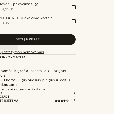
Dovanų pakavimas
+
4,95 €
RFID ir NFC blokavimo kortelė
+
9,95 €
ĮDĖTI Į KREPŠELĮ
ei pristatymas nemokamas
 INFORMACIJA
lgaamžė ir gražiai sensta laikui bėgant
ydis
 20 kortelių, grynuosius pinigus ir kvitus
anknotams
eta banknotams ir kvitams
AS
CIJOS
TSILIEPIMAI
4.5