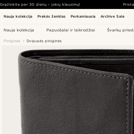
Grąžinkite per 30 dienų – jokių klausimų!
Prist
Nauja kolekcija
Prekės ženklas
Perkamiausia
Archive Sale
Nauja kolekcija
Papuošalai ir laikrodžiai
Švarkų pried
Piniginės
Dvipusės piniginės