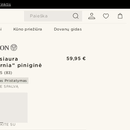
inktis
Paieška
i
Kūno priežiūra
Dovanų gidas
siaura
59,95 €
ornia“ piniginė
.5
(83)
s Pristatymas
TE SPALVĄ
KITE SU