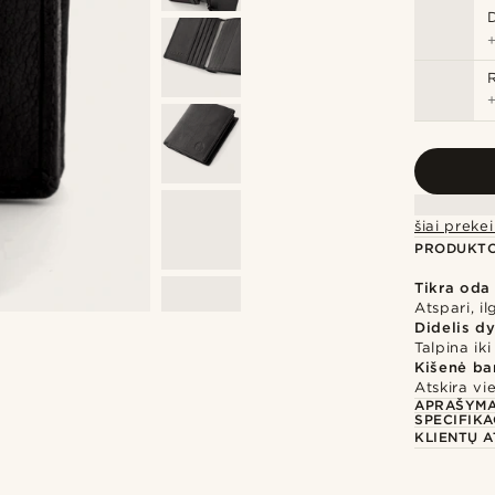
šiai prek
PRODUKTO
Tikra oda
Atspari, i
Didelis d
Talpina iki
Kišenė b
Atskira vi
APRAŠYM
SPECIFIKA
KLIENTŲ A