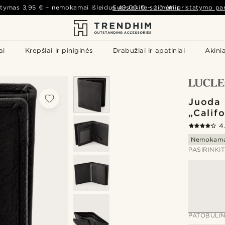
atymas
3,95 €
– nemokamai išleidus
Susisiekite su mumis
49,00 €
–
žiūrėti pristatymo par
ai
Krepšiai ir piniginės
Drabužiai ir apatiniai
Akinia
Juoda 
„Calif
4
Nemokama
PASIRINKI
PATOBULIN