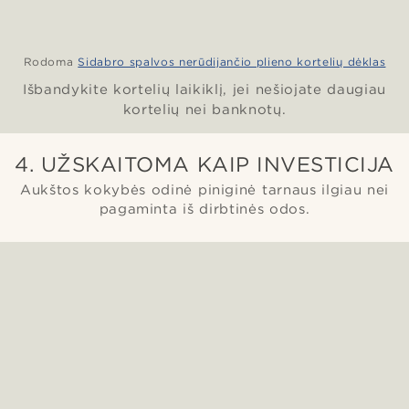
Rodoma
Sidabro spalvos nerūdijančio plieno kortelių dėklas
Išbandykite kortelių laikiklį, jei nešiojate daugiau
kortelių nei banknotų.
4. UŽSKAITOMA KAIP INVESTICIJA
Aukštos kokybės odinė piniginė tarnaus ilgiau nei
pagaminta iš dirbtinės odos.