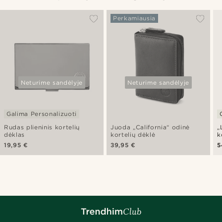
Perkamiausia
Neturime sandėlyje
Neturime sandėlyje
Galima Personalizuoti
Rudas plieninis kortelių
Juoda „California“ odinė
„
dėklas
kortelių dėklė
k
p
19,95 €
39,95 €
5