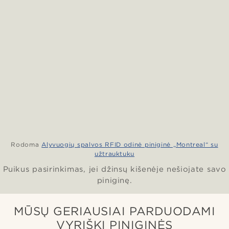
Rodoma
Alyvuogių spalvos RFID odinė piniginė „Montreal“ su
užtrauktuku
Puikus pasirinkimas, jei džinsų kišenėje nešiojate savo
piniginę.
MŪSŲ GERIAUSIAI PARDUODAMI
VYRIŠKI PINIGINĖS