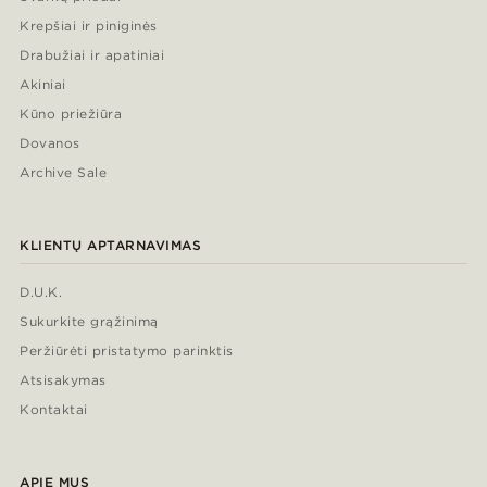
Krepšiai ir piniginės
Drabužiai ir apatiniai
Akiniai
Kūno priežiūra
Dovanos
Archive Sale
KLIENTŲ APTARNAVIMAS
D.U.K.
Sukurkite grąžinimą
Peržiūrėti pristatymo parinktis
Atsisakymas
Kontaktai
APIE MUS