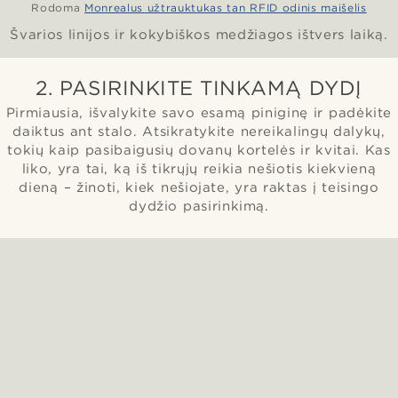
Rodoma
Monrealus užtrauktukas tan RFID odinis maišelis
Švarios linijos ir kokybiškos medžiagos ištvers laiką.
2. PASIRINKITE TINKAMĄ DYDĮ
Pirmiausia, išvalykite savo esamą piniginę ir padėkite
daiktus ant stalo. Atsikratykite nereikalingų dalykų,
tokių kaip pasibaigusių dovanų kortelės ir kvitai. Kas
liko, yra tai, ką iš tikrųjų reikia nešiotis kiekvieną
dieną – žinoti, kiek nešiojate, yra raktas į teisingo
dydžio pasirinkimą.