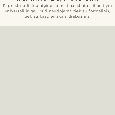
Paprasta odinė piniginė su minimalistiniu stiliumi yra
universali ir gali būti naudojama tiek su formaliais,
tiek su kasdieniškais drabužiais.