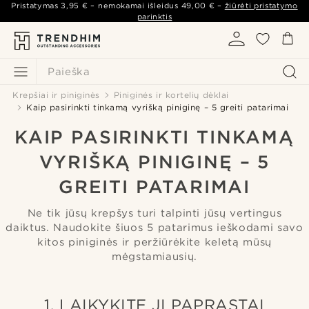
Pristatymas
3,95 €
– nemokamai išleidus
49,00 €
–
žiūrėti pristatymo
parinktis
Paieška
Krepšiai ir piniginės
Piniginės ir kortelių dėklai
Kaip pasirinkti tinkamą vyrišką piniginę – 5 greiti patarimai
KAIP PASIRINKTI TINKAMĄ
VYRIŠKĄ PINIGINĘ – 5
GREITI PATARIMAI
Ne tik jūsų krepšys turi talpinti jūsų vertingus
daiktus. Naudokite šiuos 5 patarimus ieškodami savo
kitos piniginės ir peržiūrėkite keletą mūsų
mėgstamiausių.
1. LAIKYKITE JĮ PAPRASTAI