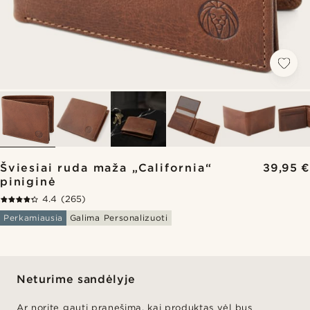
Šviesiai ruda maža „California“
39,95 €
piniginė
4.4
(265)
Perkamiausia
Galima Personalizuoti
Neturime sandėlyje
Ar norite gauti pranešimą, kai produktas vėl bus