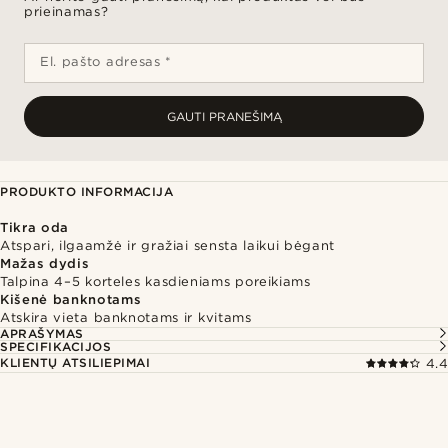
prieinamas?
El. pašto adresas *
GAUTI PRANEŠIMĄ
PRODUKTO INFORMACIJA
Tikra oda
Atspari, ilgaamžė ir gražiai sensta laikui bėgant
Mažas dydis
Talpina 4–5 korteles kasdieniams poreikiams
Kišenė banknotams
Atskira vieta banknotams ir kvitams
APRAŠYMAS
SPECIFIKACIJOS
KLIENTŲ ATSILIEPIMAI
4.4