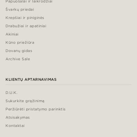
Papuošalai ir laikrodžiai
Švarkų priedai
Krepšiai ir piniginės
Drabužiai ir apatiniai
Akiniai
Kūno priežiūra
Dovanų gidas
Archive Sale
KLIENTŲ APTARNAVIMAS
D.U.K.
Sukurkite grąžinimą
Peržiūrėti pristatymo parinktis
Atsisakymas
Kontaktai