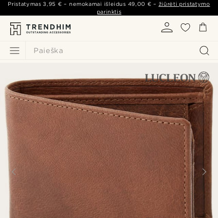
Pristatymas
3,95 €
– nemokamai išleidus
49,00 €
–
žiūrėti pristatymo
parinktis
Paieška