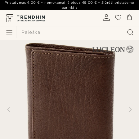
Pristatymas
4,00 €
– nemokamai išleidus
49,00 €
–
žiūrėti pristatymo
parinktis
Paieška