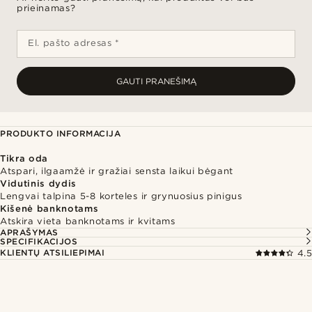
prieinamas?
El. pašto adresas *
GAUTI PRANEŠIMĄ
PRODUKTO INFORMACIJA
Tikra oda
Atspari, ilgaamžė ir gražiai sensta laikui bėgant
Vidutinis dydis
Lengvai talpina 5-8 korteles ir grynuosius pinigus
Kišenė banknotams
Atskira vieta banknotams ir kvitams
APRAŠYMAS
SPECIFIKACIJOS
KLIENTŲ ATSILIEPIMAI
4.5