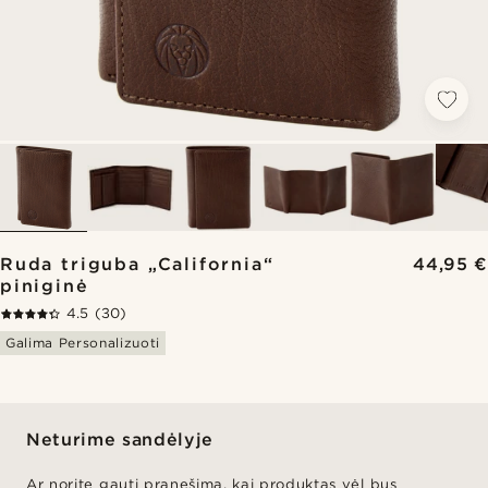
Ruda triguba „California“
44,95 €
piniginė
4.5
(30)
Galima Personalizuoti
Neturime sandėlyje
Ar norite gauti pranešimą, kai produktas vėl bus