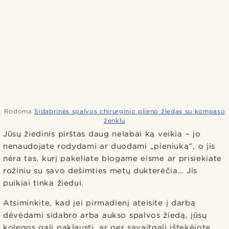
Rodoma
Sidabrinės spalvos chirurginio plieno žiedas su kompaso
ženklu
Jūsų žiedinis pirštas daug nelabai ką veikia – jo
nenaudojate rodydami ar duodami „pieniuką“, o jis
nėra tas, kurį pakeliate blogame eisme ar prisiekiate
rožiniu su savo dešimties metų dukterėčia… Jis
puikiai tinka žiedui.
Atsiminkite, kad jei pirmadienį ateisite į darbą
dėvėdami sidabro arba aukso spalvos žiedą, jūsų
kolegos gali paklausti, ar per savaitgalį ištekėjote.