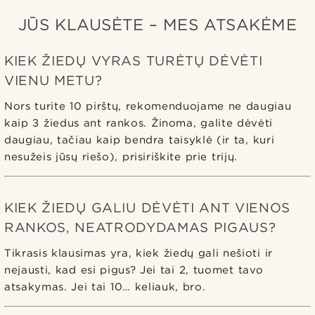
JŪS KLAUSĖTE – MES ATSAKĖME
KIEK ŽIEDŲ VYRAS TURĖTŲ DĖVĖTI
VIENU METU?
Nors turite 10 pirštų, rekomenduojame ne daugiau
kaip 3 žiedus ant rankos. Žinoma, galite dėvėti
daugiau, tačiau kaip bendra taisyklė (ir ta, kuri
nesužeis jūsų riešo), prisiriškite prie trijų.
KIEK ŽIEDŲ GALIU DĖVĖTI ANT VIENOS
RANKOS, NEATRODYDAMAS PIGAUS?
Tikrasis klausimas yra, kiek žiedų gali nešioti ir
nejausti, kad esi pigus? Jei tai 2, tuomet tavo
atsakymas. Jei tai 10… keliauk, bro.