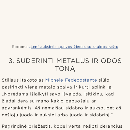
Rodoma
„Len“ auksinės spalvos žiedas su skaldos raštu
3. SUDERINTI METALUS IR ODOS
TONĄ
Stiliaus įtakotojas
Michele Fedecostante
siūlo
pasirinkti vieną metalo spalvą ir kurti aplink ją.
„Norėdama išlaikyti savo išvaizdą, įsitikinu, kad
žiedai dera su mano kaklo papuošalu ar
apyrankėmis. Aš nemaišau sidabro ir aukso, bet aš
nešioju juodą ir auksinį arba juodą ir sidabrinį.“
Pagrindinė priežastis, kodėl verta nešioti derančius