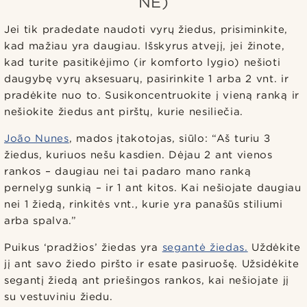
NE)
Jei tik pradedate naudoti vyrų žiedus, prisiminkite,
kad mažiau yra daugiau. Išskyrus atvejį, jei žinote,
kad turite pasitikėjimo (ir komforto lygio) nešioti
daugybę vyrų aksesuarų, pasirinkite 1 arba 2 vnt. ir
pradėkite nuo to. Susikoncentruokite į vieną ranką ir
nešiokite žiedus ant pirštų, kurie nesiliečia.
João Nunes
, mados įtakotojas, siūlo: “Aš turiu 3
žiedus, kuriuos nešu kasdien. Dėjau 2 ant vienos
rankos – daugiau nei tai padaro mano ranką
pernelyg sunkią – ir 1 ant kitos. Kai nešiojate daugiau
nei 1 žiedą, rinkitės vnt., kurie yra panašūs stiliumi
arba spalva.”
Puikus ‘pradžios’ žiedas yra
segantė žiedas.
Uždėkite
jį ant savo žiedo piršto ir esate pasiruošę. Užsidėkite
segantį žiedą ant priešingos rankos, kai nešiojate jį
su vestuviniu žiedu.