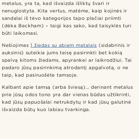
metalus, yra ta, kad išvaizda išliktų švari ir
nenuglostyta. Kita vertus, matėme, kaip kojinės ir
sandalai iš tėvo kategorijos tapo plačiai priimti
(dėka Beckham) – taigi kas sako, kad taisyklės turi
būti laikomasi.
Nešiojimas
1 žiedas su abiem metalais
(sidabrinis ir
auksinis) suteikia jums teisę pasirinkti bet kokią
spalvą kitoms žiedams, apyrankei ar laikrodžiui. Tai
padaro jūsų pasirinkimą atrodantį apgalvotą, o ne
taip, kad pasiruošėte tamsoje.
Kalbant apie tamsą (arba šviesą)… derinant metalus
prie jūsų odos tono yra dar vienas būdas užtikrinti,
kad jūsų papuošalai netrukdytų ir kad jūsų galutinė
išvaizda būtų kuo labiau tvarkinga.