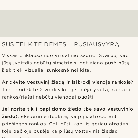
SUSITELKITE DĖMESĮ Į PUSIAUSVYRĄ
Viskas priklauso nuo vizualinio svorio. Svarbu, kad
jūsų įvaizdis nebūtų simetrinis, bet viena pusė būtų
šiek tiek vizualiai sunkesnė nei kita.
Ar dėvite vestuvinį žiedą ir laikrodį vienoje rankoje?
Tada pridėkite 2 žiedus kitoje. Idėja yra ta, kad abi
rankos/riešai nebūtų vienodai puošti.
Jei norite tik 1 papildomo žiedo (be savo vestuvinio
žiedo)
, eksperimentuokite, kaip jis atrodo ant
priešingos rankos. Gali būti, kad jis geriau atrodys
toje pačioje pusėje kaip jūsų vestuvinis žiedas.