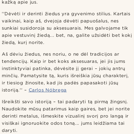
kažką apie jus.
''Dėvėti ir derinti žiedus yra gyvenimo stilius. Kartais
vaikinai, kaip aš, dvejoja dėvėti papuošalus, nes
sunkiai susidoroja su aksesuarais. Mes galvojame tik
apie vestuvinį žiedą... bet, na, galite užsidėti bet kokį
žiedą, kurį norite.
Aš dėviu žiedus, nes noriu, o ne dėl tradicijos ar
tendencijų. Kaip ir bet koks aksesuaras, jei jis jums
instinktyviai patinka, dėvėsite jį gerai – jokių antrų
minčių. Pamatysite tą, kuris išreiškia jūsų charakterį,
ir tiesiog žinosite, kad jis padės papasakoti jūsų
istoriją.'' –
Carlos Nóbrega
Išreikšti savo istoriją – tai padaryti tą pirmą žingsnį.
Naudokite mūsų patarimus kaip gaires, bet jei norite
derinti metalus, išmeskite vizualinį svorį pro langą ir
visiškai ignoruokite odos toną... jums leidžiama tai
daryti.