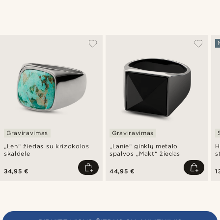
Graviravimas
Graviravimas
„Len“ žiedas su krizokolos
„Lanie“ ginklų metalo
H
skaldele
spalvos „Makt“ žiedas
s
ž
34,95 €
44,95 €
1