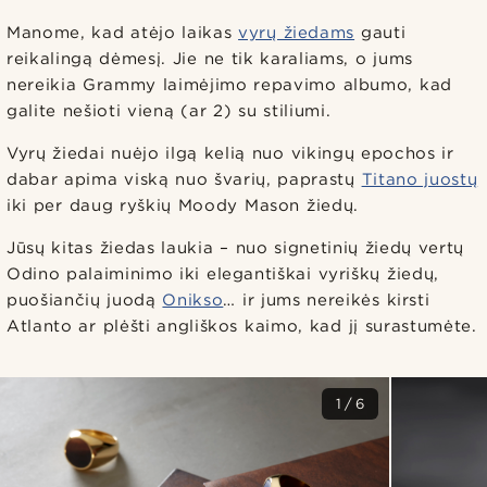
Manome, kad atėjo laikas
vyrų žiedams
gauti
reikalingą dėmesį. Jie ne tik karaliams, o jums
nereikia Grammy laimėjimo repavimo albumo, kad
galite nešioti vieną (ar 2) su stiliumi.
Vyrų žiedai nuėjo ilgą kelią nuo vikingų epochos ir
dabar apima viską nuo švarių, paprastų
Titano juostų
iki per daug ryškių Moody Mason žiedų.
Jūsų kitas žiedas laukia – nuo signetinių žiedų vertų
Odino palaiminimo iki elegantiškai vyriškų žiedų,
puošiančių juodą
Onikso
… ir jums nereikės kirsti
Atlanto ar plėšti angliškos kaimo, kad jį surastumėte.
1/6