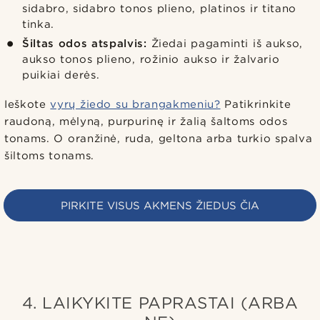
sidabro, sidabro tonos plieno, platinos ir titano
tinka.
Šiltas odos atspalvis:
Žiedai pagaminti iš aukso,
aukso tonos plieno, rožinio aukso ir žalvario
puikiai derės.
Ieškote
vyrų žiedo su brangakmeniu?
Patikrinkite
raudoną, mėlyną, purpurinę ir žalią šaltoms odos
tonams. O oranžinė, ruda, geltona arba turkio spalva
šiltoms tonams.
PIRKITE VISUS AKMENS ŽIEDUS ČIA
4. LAIKYKITE PAPRASTAI (ARBA