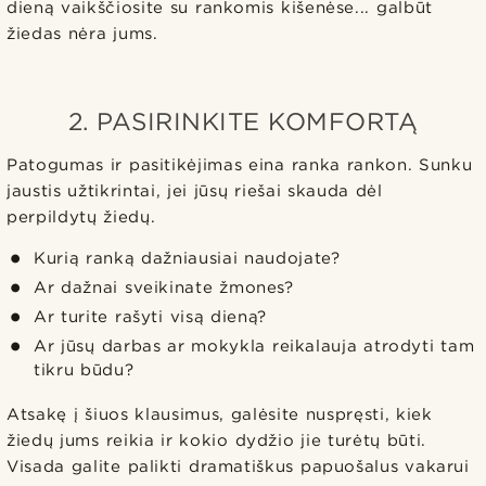
dieną vaikščiosite su rankomis kišenėse... galbūt
žiedas nėra jums.
2. PASIRINKITE KOMFORTĄ
Patogumas ir pasitikėjimas eina ranka rankon. Sunku
jaustis užtikrintai, jei jūsų riešai skauda dėl
perpildytų žiedų.
Kurią ranką dažniausiai naudojate?
Ar dažnai sveikinate žmones?
Ar turite rašyti visą dieną?
Ar jūsų darbas ar mokykla reikalauja atrodyti tam
tikru būdu?
Atsakę į šiuos klausimus, galėsite nuspręsti, kiek
žiedų jums reikia ir kokio dydžio jie turėtų būti.
Visada galite palikti dramatiškus papuošalus vakarui