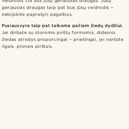
Veidrodis čia bus jūsų geriausias draugas. Jūsų
geriausias draugas taip pat bus jūsų veidrodis –
nebijokite paprašyti pagalbos.
Pusiausvyra taip pat taikoma pačiam žiedų dydžiui.
Jei dirbate su storomis pirštų formomis, didesnis
žiedas atrodys proporcingai – priešingai, jei naršote
ilgais, plonais pirštais.