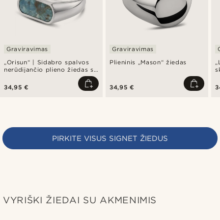
Graviravimas
Graviravimas
„Orisun“ | Sidabro spalvos
Plieninis „Mason“ žiedas
„
nerūdijančio plieno žiedas su
s
apatito akmeniu
34,95 €
34,95 €
3
PIRKITE VISUS SIGNET ŽIEDUS
VYRIŠKI ŽIEDAI SU AKMENIMIS