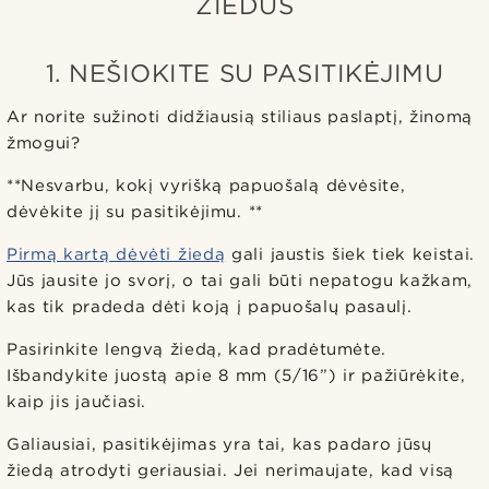
ŽIEDUS
1. NEŠIOKITE SU PASITIKĖJIMU
Ar norite sužinoti didžiausią stiliaus paslaptį, žinomą
žmogui?
**Nesvarbu, kokį vyrišką papuošalą dėvėsite,
dėvėkite jį su pasitikėjimu. **
Pirmą kartą dėvėti žiedą
gali jaustis šiek tiek keistai.
Jūs jausite jo svorį, o tai gali būti nepatogu kažkam,
kas tik pradeda dėti koją į papuošalų pasaulį.
Pasirinkite lengvą žiedą, kad pradėtumėte.
Išbandykite juostą apie 8 mm (5/16”) ir pažiūrėkite,
kaip jis jaučiasi.
Galiausiai, pasitikėjimas yra tai, kas padaro jūsų
žiedą atrodyti geriausiai. Jei nerimaujate, kad visą