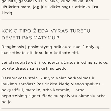
gausite, gerokai viršija laiką, kurio reikia, kad
užtikrintumėte, jog jūsų diržo sagtis atitinka jūsų
žiedą.
KOKIO TIPO ŽIEDĄ VYRAS TURĖTŲ
DĖVĖTI PASIMATYMUI?
Rengimasis į pasimatymą priklauso nuo 2 dalykų –
kur ketinate eiti ir su kuo ketinate eiti.
Jei planuojate eiti į koncertą džinsus ir odinę striukę,
būkite drąsūs su išskirtiniu žiedu.
Rezervavote stalą, kur yra valet parkavimas ir
laukimo sąrašas? Pasirinkite žiedą vienos spalvos –
pavyzdžiui, metalinį arba keraminį – arba
nepastebimą signet žiedą su spalvotu akmeniu arba
be jo.