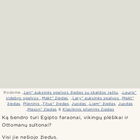
Rodoma
„Len“ auksinės spalvos žiedas su skaldos raštu
,
„Lauris“
sidabro spalvos „Makt“ žiedas
,
„Lary“ auksinės spalvos „Makt“
žiedas
,
Plieninis „Titus“ žiedas
,
Juodas „Liam“ žiedas
,
Juodas
„Mason“ žiedas
&
Klasikinis plieninis žiedas
Ką bendro turi Egipto faraonai, vikingų plėšikai ir
Ottomanų sultonai?
Visi jie nešiojo žiedus.