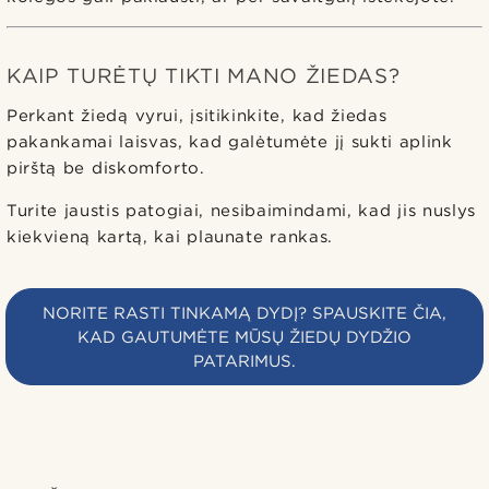
KAIP TURĖTŲ TIKTI MANO ŽIEDAS?
Perkant žiedą vyrui, įsitikinkite, kad žiedas
pakankamai laisvas, kad galėtumėte jį sukti aplink
pirštą be diskomforto.
Turite jaustis patogiai, nesibaimindami, kad jis nuslys
kiekvieną kartą, kai plaunate rankas.
NORITE RASTI TINKAMĄ DYDĮ? SPAUSKITE ČIA,
KAD GAUTUMĖTE MŪSŲ ŽIEDŲ DYDŽIO
PATARIMUS.