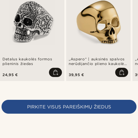
Detalus kaukolės formos
„Aspero“ | auksinės spalvos
„
plieninis žiedas
nerūdijančio plieno kaukolės
n
žiedas su herbu
ž
24,95 €
39,95 €
3
PIRKITE VISUS PAREIŠKIMŲ ŽIEDUS