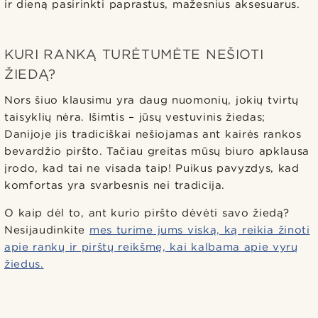
ir dieną pasirinkti paprastus, mažesnius aksesuarus.
KURI RANKĄ TURĖTUMĖTE NEŠIOTI
ŽIEDĄ?
Nors šiuo klausimu yra daug nuomonių, jokių tvirtų
taisyklių nėra. Išimtis – jūsų vestuvinis žiedas;
Danijoje jis tradiciškai nešiojamas ant kairės rankos
bevardžio piršto. Tačiau greitas mūsų biuro apklausa
įrodo, kad tai ne visada taip! Puikus pavyzdys, kad
komfortas yra svarbesnis nei tradicija.
O kaip dėl to, ant kurio piršto dėvėti savo žiedą?
Nesijaudinkite
mes turime jums viską, ką reikia žinoti
apie rankų ir pirštų reikšmę, kai kalbama apie vyrų
žiedus.