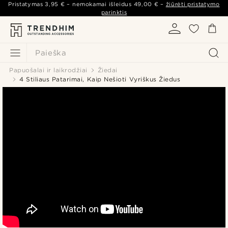
Pristatymas
3,95 €
– nemokamai išleidus
49,00 €
–
žiūrėti pristatymo
parinktis
Paieška
Papuošalai ir laikrodžiai
Žiedai
4 Stiliaus Patarimai, Kaip Nešioti Vyriškus Žiedus