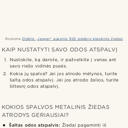
Rodoma
Didelis „Jasper“ auksinis 925 sidabro klasikinis žiedas
KAIP NUSTATYTI SAVO ODOS ATSPALVĮ
Nustokite, ką darote, ir pažvelkite į venas ant
savo riešo vidinės pusės.
Kokia jų spalva? Jei jos atrodo mėlynos, turite
šaltą odos atspalvį. Jei jos atrodo žalios, turite
šiltesnį odos atspalvį.
KOKIOS SPALVOS METALINIS ŽIEDAS
ATRODYS GERIAUSIAI?
Šaltas odos atspalvis:
Žiedai pagaminti iš