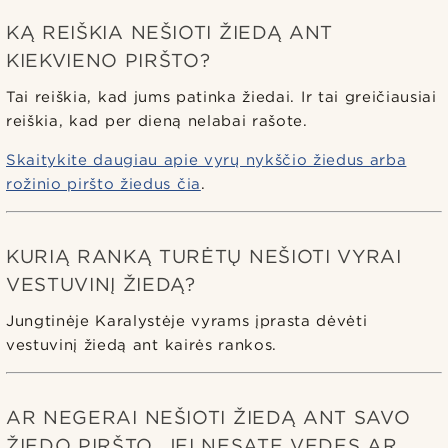
KĄ REIŠKIA NEŠIOTI ŽIEDĄ ANT
KIEKVIENO PIRŠTO?
Tai reiškia, kad jums patinka žiedai. Ir tai greičiausiai
reiškia, kad per dieną nelabai rašote.
Skaitykite daugiau apie vyrų nykščio žiedus arba
rožinio piršto žiedus čia
.
KURIĄ RANKĄ TURĖTŲ NEŠIOTI VYRAI
VESTUVINĮ ŽIEDĄ?
Jungtinėje Karalystėje vyrams įprasta dėvėti
vestuvinį žiedą ant kairės rankos.
AR NEGERAI NEŠIOTI ŽIEDĄ ANT SAVO
ŽIEDO PIRŠTO, JEI NESATE VEDĘS AR