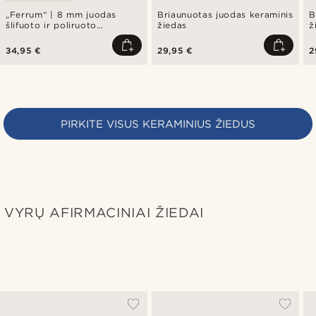
„Ferrum“ | 8 mm juodas
Briaunuotas juodas keraminis
B
šlifuoto ir poliruoto
žiedas
ž
keramikos žiedas su
nuožulniais kraštais
34,95 €
29,95 €
2
PIRKITE VISUS KERAMINIUS ŽIEDUS
VYRŲ AFIRMACINIAI ŽIEDAI