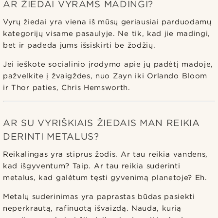
AR ŽIEDAI VYRAMS MADINGI?
Vyrų žiedai yra viena iš mūsų geriausiai parduodamų
kategorijų visame pasaulyje. Ne tik, kad jie madingi,
bet ir padeda jums išsiskirti be žodžių.
Jei ieškote socialinio įrodymo apie jų padėtį madoje,
pažvelkite į žvaigždes, nuo Zayn iki Orlando Bloom
ir Thor paties, Chris Hemsworth.
AR SU VYRIŠKIAIS ŽIEDAIS MAN REIKIA
DERINTI METALUS?
Reikalingas yra stiprus žodis. Ar tau reikia vandens,
kad išgyventum? Taip. Ar tau reikia suderinti
metalus, kad galėtum tęsti gyvenimą planetoje? Eh.
Metalų suderinimas yra paprastas būdas pasiekti
neperkrautą, rafinuotą išvaizdą. Nauda, kurią