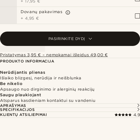
+
17,95 €
Dovanų pakavimas
+
4,95 €
PASIRINKITE DYDĮ
Pristatymas 3,95 € – nemokamai išleidus 49,00 €
PRODUKTO INFORMACIJA
Nerūdijantis plienas
Išlaiko blizgesį, nerūdija ir neišblunka
Be nikelio
Apsaugo nuo dirginimo ir alerginių reakcijų
Saugu plaukiojant
Atsparus kasdieniam kontaktui su vandeniu
APRAŠYMAS
SPECIFIKACIJOS
KLIENTŲ ATSILIEPIMAI
4.9