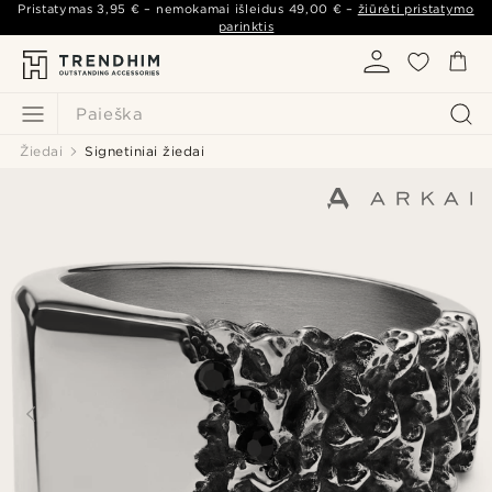
Pristatymas
3,95 €
– nemokamai išleidus
49,00 €
–
žiūrėti pristatymo
parinktis
Paieška
Žiedai
Signetiniai žiedai