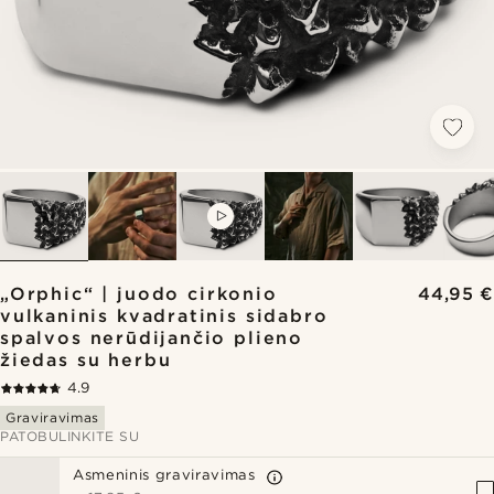
VIDEO
„Orphic“ | juodo cirkonio
44,95 €
vulkaninis kvadratinis sidabro
spalvos nerūdijančio plieno
žiedas su herbu
4.9
Graviravimas
PATOBULINKITE SU
Asmeninis graviravimas