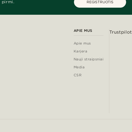
 pirmi.
REGISTRUOTIS
APIE MUS
Trustpilot
Apie mus
Karjera
Nauji straipsniai
Media
CSR