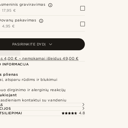
Asmeninis graviravimas
+
17,95 €
Dovanų pakavimas
+
4,95 €
PASIRINKITE DYDĮ
as 4,00 € – nemokamai išleidus 49,00 €
 INFORMACIJA
s plienas
i, atsparu rūdims ir blukimui
o dirginimo ir alerginių reakcijų
ukiojant
kasdieniam kontaktui su vandeniu
AS
CIJOS
TSILIEPIMAI
4.8