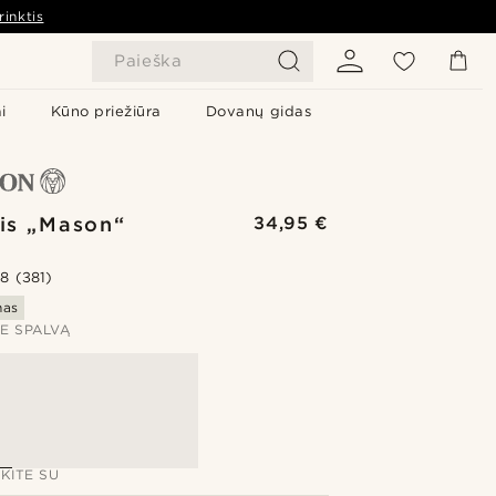
rinktis
Paieška
i
Kūno priežiūra
Dovanų gidas
nis „Mason“
34,95 €
.8
(381)
mas
TE SPALVĄ
KITE SU