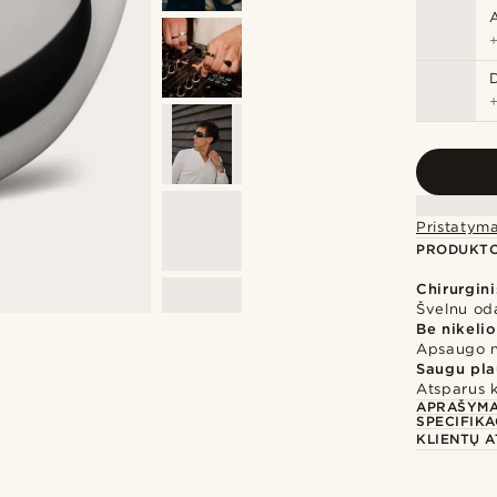
Pristatym
PRODUKTO
Chirurgini
Švelnu oda
Be nikelio
Apsaugo nu
Saugu pla
Atsparus 
APRAŠYM
SPECIFIKA
KLIENTŲ A