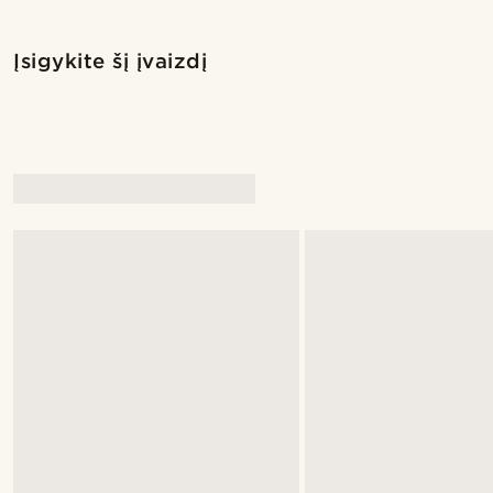
Įsigykite šį įvaizdį
Įsigykite šį įvaizdį
@_pedropinto25