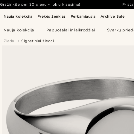
Grąžinkite per 30 dienų – jokių klausimų!
Prist
Nauja kolekcija
Prekės ženklas
Perkamiausia
Archive Sale
Nauja kolekcija
Papuošalai ir laikrodžiai
Švarkų pried
Žiedai
Signetiniai žiedai