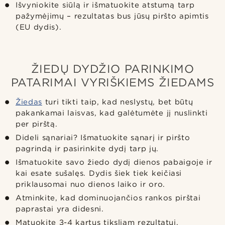
Išvyniokite siūlą ir išmatuokite atstumą tarp
pažymėjimų – rezultatas bus jūsų piršto apimtis
(EU dydis).
ŽIEDŲ DYDŽIO PARINKIMO
PATARIMAI VYRIŠKIEMS ŽIEDAMS
Žiedas
turi tikti taip, kad neslystų, bet būtų
pakankamai laisvas, kad galėtumėte jį nuslinkti
per pirštą.
Dideli sąnariai? Išmatuokite sąnarį ir piršto
pagrindą ir pasirinkite dydį tarp jų.
Išmatuokite savo žiedo dydį dienos pabaigoje ir
kai esate sušalęs. Dydis šiek tiek keičiasi
priklausomai nuo dienos laiko ir oro.
Atminkite, kad dominuojančios rankos pirštai
paprastai yra didesni.
Matuokite 3-4 kartus tiksliam rezultatui.