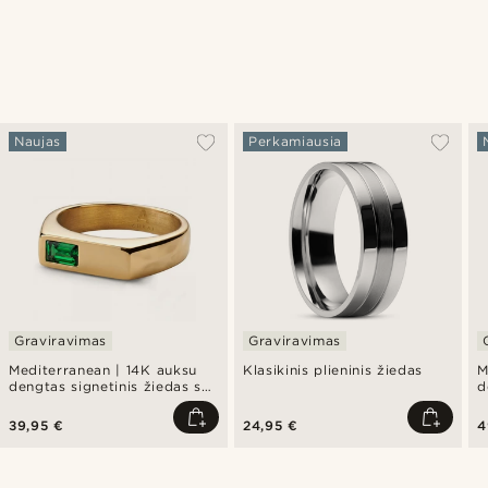
Naujas
Perkamiausia
Graviravimas
Graviravimas
Mediterranean | 14K auksu
Klasikinis plieninis žiedas
M
dengtas signetinis žiedas su
d
smaragdo žalumo cirkoniu
į
39,95 €
24,95 €
4