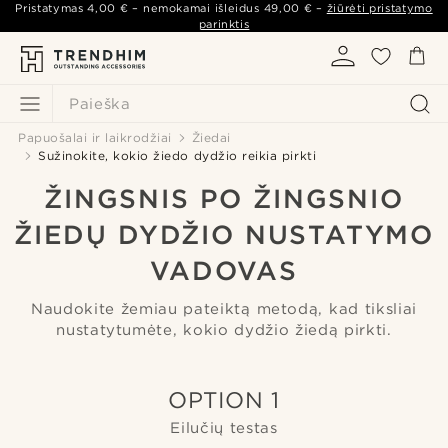
Pristatymas
4,00 €
– nemokamai išleidus
49,00 €
–
žiūrėti pristatymo
parinktis
Paieška
Papuošalai ir laikrodžiai
Žiedai
Sužinokite, kokio žiedo dydžio reikia pirkti
ŽINGSNIS PO ŽINGSNIO
ŽIEDŲ DYDŽIO NUSTATYMO
VADOVAS
Naudokite žemiau pateiktą metodą, kad tiksliai
nustatytumėte, kokio dydžio žiedą pirkti.
OPTION 1
Eilučių testas