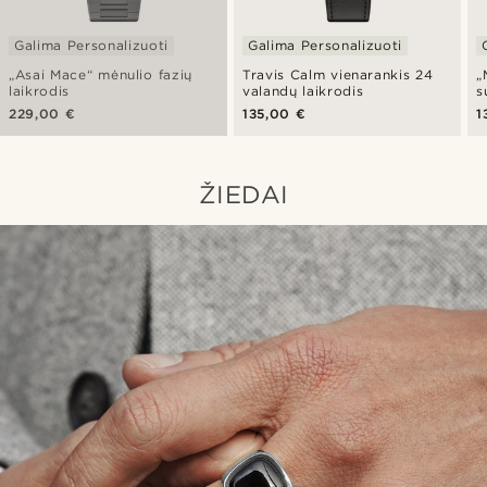
Galima Personalizuoti
Galima Personalizuoti
„Asai Mace“ mėnulio fazių
Travis Calm vienarankis 24
„
laikrodis
valandų laikrodis
s
229,00 €
135,00 €
1
ŽIEDAI