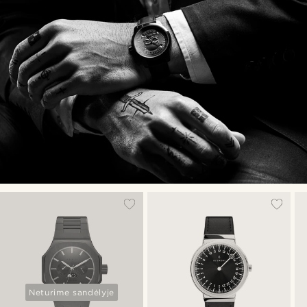
Neturime sandėlyje