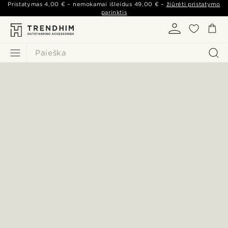
Pristatymas
4,00 €
– nemokamai išleidus
49,00 €
–
žiūrėti pristatymo
parinktis
Paieška