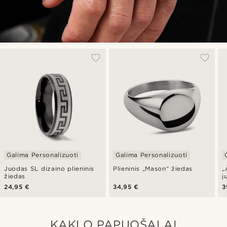
Galima Personalizuoti
Galima Personalizuoti
Juodas SL dizaino plieninis
Plieninis „Mason“ žiedas
„
žiedas
j
24,95 €
34,95 €
3
KAKLO PAPUOŠALAI