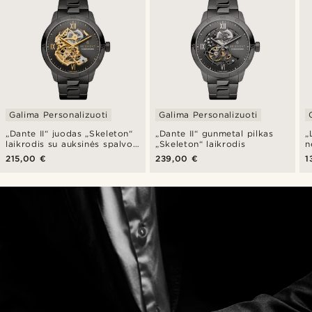
Galima Personalizuoti
Galima Personalizuoti
„Dante II“ juodas „Skeleton“
„Dante II“ gunmetal pilkas
„
laikrodis su auksinės spalvos
„Skeleton“ laikrodis
n
mechanizmu
s
215,00 €
239,00 €
1