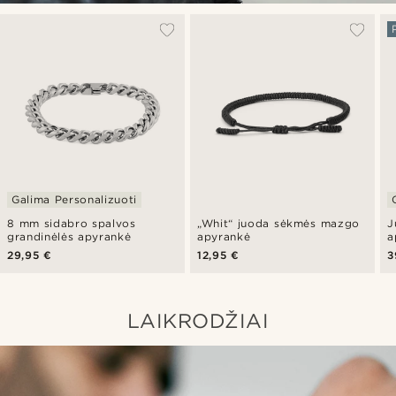
Galima Personalizuoti
8 mm sidabro spalvos
„Whit“ juoda sėkmės mazgo
J
grandinėlės apyrankė
apyrankė
a
29,95 €
12,95 €
3
LAIKRODŽIAI