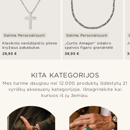
Galima Personalizuoti
Galima Personalizuoti
Klasikinis nerūdijančio plieno
„Curtis Amager“ sidabro
J
kryžiaus pakabukas
spalvos figaro grandinėlė
29,95 €
39,95 €
3
KITA KATEGORIJOS
Mes turime daugiau nei 12.000 produktų išdėstytų 21
vyriškų aksesuarų kategorijoje. Išnagrinėkite kai
kuriuos iš jų žemiau.