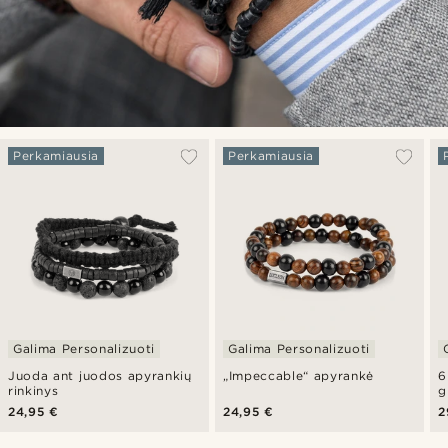
Perkamiausia
Perkamiausia
Galima Personalizuoti
Galima Personalizuoti
Juoda ant juodos apyrankių
„Impeccable“ apyrankė
6
rinkinys
g
24,95 €
24,95 €
2