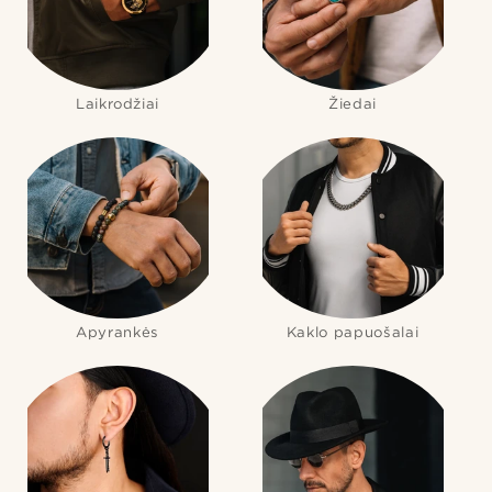
Laikrodžiai
Žiedai
Apyrankės
Kaklo papuošalai