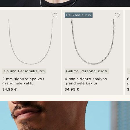
Perkamiausia
Galima Personalizuoti
Galima Personalizuoti
2 mm sidabro spalvos
4 mm sidabro spalvos
6
grandinėlė kaklui
grandinėlė kaklui
g
34,95 €
34,95 €
3