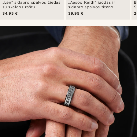
„Len“ sidabro spalvos žiedas
„Aesop Keith“ juodas ir
B
su skaldos raštu
sidabro spalvos titano
S
žiedas
34,95 €
39,95 €
2