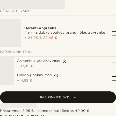
UŽBAIKITE ĮVAIZDĮ
Deranti apyrankė
4 mm sidabro spalvos grandinėlės apyrankė
+
24,95 €
22,45 €
PATOBULINKITE SU
Asmeninis graviravimas
+
17,95 €
Dovanų pakavimas
+
4,95 €
PASIRINKITE DYDĮ
Pristatymas 3,95 € – nemokamai išleidus 49,00 €
PRODUKTO INFORMACIJA