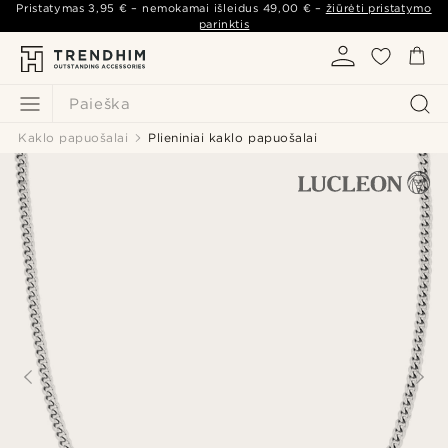
Pristatymas
3,95 €
– nemokamai išleidus
49,00 €
–
žiūrėti pristatymo
parinktis
Paieška
Kaklo papuošalai
Plieniniai kaklo papuošalai