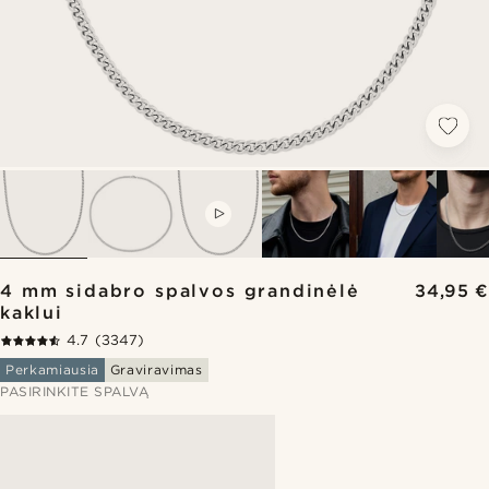
VIDEO
4 mm sidabro spalvos grandinėlė
34,95 €
kaklui
4.7
(3347)
Perkamiausia
Graviravimas
PASIRINKITE SPALVĄ