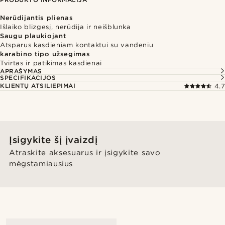
Nerūdijantis plienas
Išlaiko blizgesį, nerūdija ir neišblunka
Saugu plaukiojant
Atsparus kasdieniam kontaktui su vandeniu
karabino tipo užsegimas
Tvirtas ir patikimas kasdienai
APRAŠYMAS
SPECIFIKACIJOS
KLIENTŲ ATSILIEPIMAI
4.7
Įsigykite šį įvaizdį
Atraskite aksesuarus ir įsigykite savo
mėgstamiausius
@marcossapere