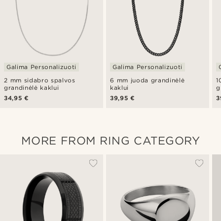
Galima Personalizuoti
Galima Personalizuoti
2 mm sidabro spalvos
6 mm juoda grandinėlė
1
grandinėlė kaklui
kaklui
g
34,95 €
39,95 €
3
MORE FROM RING CATEGORY