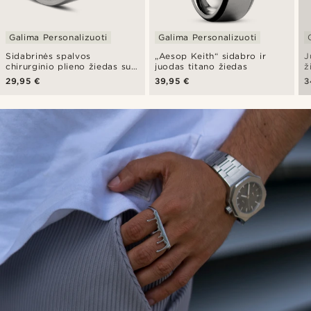
Galima Personalizuoti
Galima Personalizuoti
Sidabrinės spalvos
„Aesop Keith“ sidabro ir
J
chirurginio plieno žiedas su
juodas titano žiedas
ž
kompaso ženklu
29,95 €
39,95 €
3