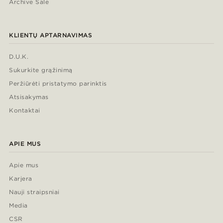
Archive Sale
KLIENTŲ APTARNAVIMAS
D.U.K.
Sukurkite grąžinimą
Peržiūrėti pristatymo parinktis
Atsisakymas
Kontaktai
APIE MUS
Apie mus
Karjera
Nauji straipsniai
Media
CSR