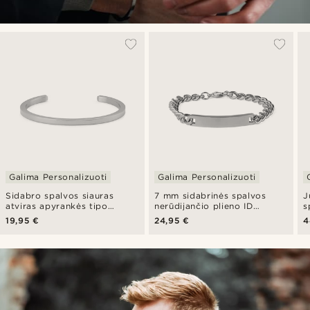
Galima Personalizuoti
Galima Personalizuoti
Sidabro spalvos siauras
7 mm sidabrinės spalvos
J
atviras apyrankės tipo
nerūdijančio plieno ID
s
žiedas
apyrankė
„
19,95 €
24,95 €
4