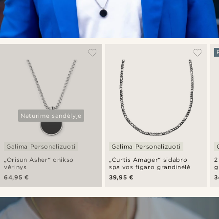
Neturime sandėlyje
Galima Personalizuoti
Galima Personalizuoti
„Orisun Asher“ onikso
„Curtis Amager“ sidabro
2
vėrinys
spalvos figaro grandinėlė
g
64,95 €
39,95 €
3