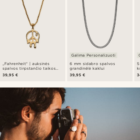
Galima Personalizuoti
„Fahrenheit“ | auksinės
6 mm sidabro spalvos
S
spalvos tirpstančio taikos
grandinėlė kaklui
k
ženklo vėrinys
39,95 €
39,95 €
3