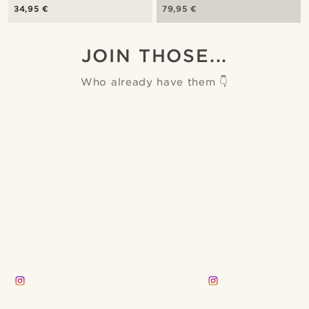
34,95 €
79,95 €
JOIN THOSE...
Who already have them 👇
justina_loulou
kamwalczak