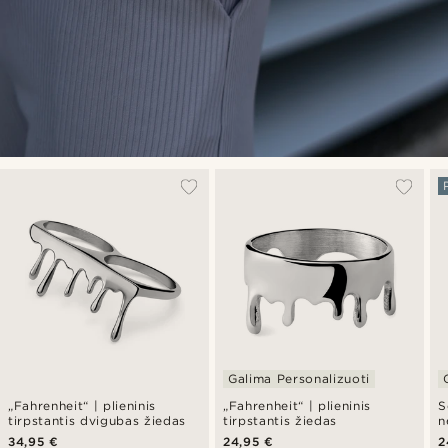
Galima Personalizuoti
„Fahrenheit“ | plieninis
„Fahrenheit“ | plieninis
S
tirpstantis dvigubas žiedas
tirpstantis žiedas
n
g
34,95 €
24,95 €
2