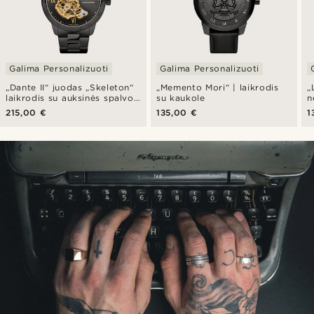
Galima Personalizuoti
Galima Personalizuoti
„Dante II“ juodas „Skeleton“
„Memento Mori“ | laikrodis
„
laikrodis su auksinės spalvos
su kaukole
n
mechanizmu
s
215,00 €
135,00 €
1