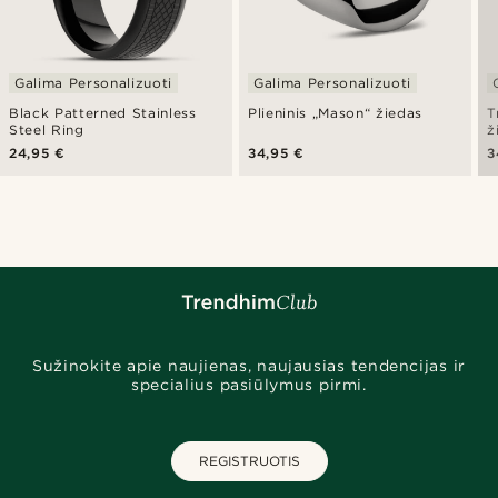
Galima Personalizuoti
Galima Personalizuoti
Black Patterned Stainless
Plieninis „Mason“ žiedas
T
Steel Ring
ž
24,95 €
34,95 €
3
Sužinokite apie naujienas, naujausias tendencijas ir
specialius pasiūlymus pirmi.
REGISTRUOTIS