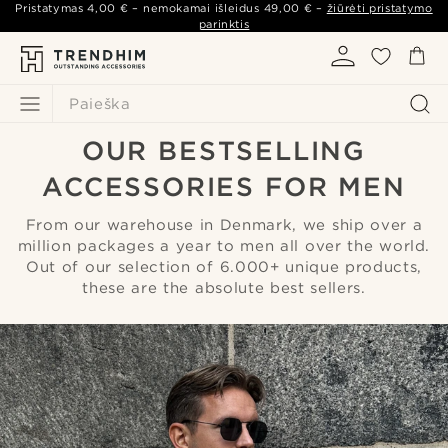
Pristatymas
4,00 €
– nemokamai išleidus
49,00 €
–
žiūrėti pristatymo
parinktis
Paieška
OUR BESTSELLING
ACCESSORIES FOR MEN
From our warehouse in Denmark, we ship over a
million packages a year to men all over the world.
Out of our selection of 6.000+ unique products,
these are the absolute best sellers.