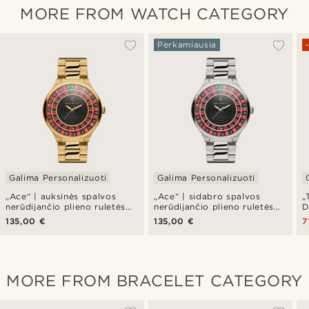
MORE FROM WATCH CATEGORY
Perkamiausia
Galima Personalizuoti
Galima Personalizuoti
„Ace“ | auksinės spalvos
„Ace“ | sidabro spalvos
„
nerūdijančio plieno ruletės
nerūdijančio plieno ruletės
D
laikrodis
laikrodis
135,00 €
135,00 €
7
MORE FROM BRACELET CATEGORY