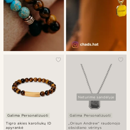
Neturime sandėlyje
Galima Personalizuoti
Galima Personalizuoti
Tigro akies karoliukų ID
„Orisun Andrew“ raudonojo
apyrankė
obsidiano vėrinys