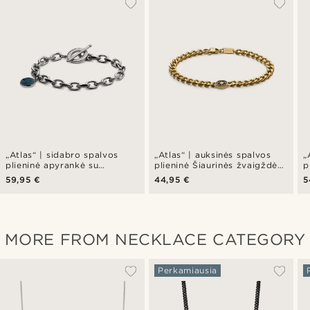
„Atlas“ | sidabro spalvos
„Atlas“ | auksinės spalvos
„
plieninė apyrankė su
plieninė Šiaurinės žvaigždės
p
azurmalachito pakabuku
apyrankė
Š
59,95 €
44,95 €
5
p
MORE FROM NECKLACE CATEGORY
Perkamiausia