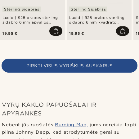
Sterling Sidabras
Sterling Sidabras
Lucid | 925 prabos sterling
Lucid | 925 prabos sterling
S
sidabro 6 mm apvalios
sidabro 6 mm kvadrato
m
formos cirkonio auskaras
formos cirkonio auskaras
19,95 €
19,95 €
1
PIRKTI VISUS VYRIŠKUS AUSKARUS
VYRŲ KAKLO PAPUOŠALAI IR
APYRANKĖS
Nebent jūs ruošiatės
Burning Man,
jums nereikia tapti
pilna Johnny Depp, kad atrodytumėte gerai su