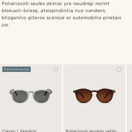
Poliarizuoti saulės akiniai yra naudingi norint
blokuoti šviesą, atsispindinčią nuo vandens,
blizgančio gitaros scenoje ar automobilio priešais
jus.
Perkamiausia
Classic | Skaidrūs
Poliarizuoti apvalūs vėžlio
J