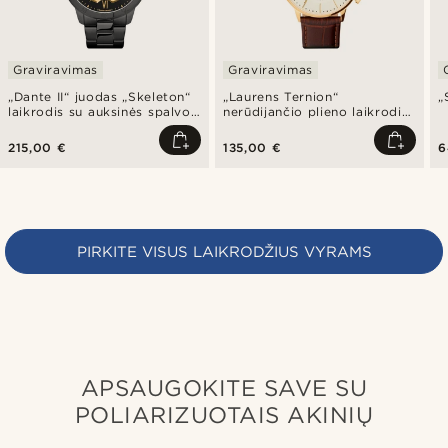
Graviravimas
Graviravimas
„Dante II“ juodas „Skeleton“
„Laurens Ternion“
„
laikrodis su auksinės spalvos
nerūdijančio plieno laikrodis
mechanizmu
su dvigubu laiku
215,00 €
135,00 €
6
PIRKITE VISUS LAIKRODŽIUS VYRAMS
APSAUGOKITE SAVE SU
POLIARIZUOTAIS AKINIŲ