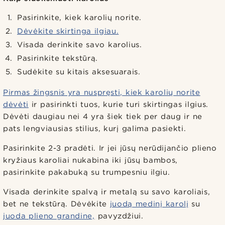
Pasirinkite, kiek karolių norite.
Dėvėkite skirtinga ilgiau.
Visada derinkite savo karolius.
Pasirinkite tekstūrą.
Sudėkite su kitais aksesuarais.
Pirmas žingsnis yra nuspręsti, kiek karolių norite
dėvėti
ir pasirinkti tuos, kurie turi skirtingas ilgius.
Dėvėti daugiau nei 4 yra šiek tiek per daug ir ne
pats lengviausias stilius, kurį galima pasiekti.
Pasirinkite 2-3 pradėti. Ir jei jūsų nerūdijančio plieno
kryžiaus karoliai nukabina iki jūsų bambos,
pasirinkite pakabuką su trumpesniu ilgiu.
Visada derinkite spalvą ir metalą su savo karoliais,
bet ne tekstūrą. Dėvėkite
juodą medinį karolį
su
juoda plieno grandine,
pavyzdžiui.