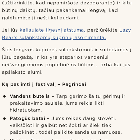
(užtikrinkite, kad nepamiršote dezodoranto) ir kitų
būtinų daiktų, tačiau pakankamai lengvą, kad
galėtumėte jį nešti keliaudami.
Jei jūs
keliaujate ilgesnį atstumą,
peržiūrėkite
Lazy
Bear's sulankstomų kuprinių asortimentą.
Šios lengvos kuprinės sulankstomos ir sudedamos į
jūsų bagažą. Ir jos yra atsparios vandeniui
neišvengiamoms popietinėms liūtims... arba kai jus
apšlaksto alumi.
Ką pasiimti į festivalį – Pagrindai
Vandens butelis
– Tarp gėrimo šaltų gėrimų ir
prakaitavimo saulėje, jums reikia likti
hidratuotam.
Patogūs batai
– Jums reikės daug stovėti,
vaikščioti ir galbūt net šokti ar šiek tiek
pašokinėti, todėl palikite sandalus namuose.