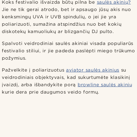
Koks festivalio išvaizda būtų pilna be
saulės akinių?
Jie ne tik gerai atrodo, bet ir apsaugo jūsų akis nuo
kenksmingų UVA ir UVB spindulių, o jei jie yra
poliarizuoti, sumažina atspindžius nuo bet kokių
diskotekų kamuoliukų ar blizgančių DJ pulto.
Spalvoti veidrodiniai saulės akiniai visada populiarūs
festivalio stiliui, ir jie padeda paslėpti miego trūkumo
požymius.
Pažvelkite į poliarizuotus
aviator saulės akinius
su
veidrodiniais objektyvais, kad sukurtumėte klasikinį
įvaizdį, arba išbandykite porą
browline saulės akinių
kurie dera prie daugumos veido formų.