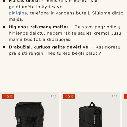
Maišas dienai
– Jums reikės kažko, kur
galėtumėte laikyti savo
piniginę,
telefoną ir vandens butelį. Siūlome diržo
maišą.
Higienos reikmenų maišas
– Be savo pagrindinių
higienos daiktų, nepamirškite saulės kremo! Jūsų
mama bus tokia didžiuojasi.
Drabužiai, kuriuos galite dėvėti vėl
– Kas norėtų
praleisti renginį, nes turėjo bėgti plauti?
-10%
-10%