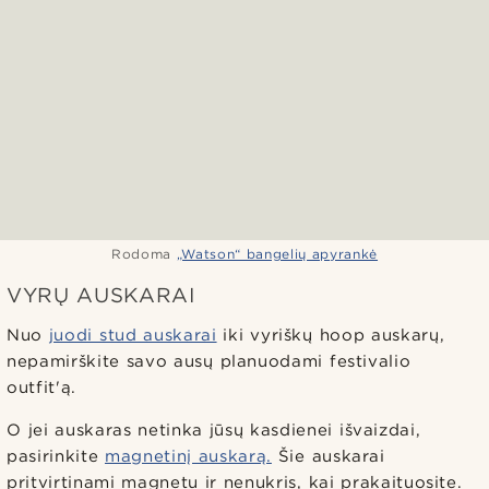
Rodoma
„Watson“ bangelių apyrankė
VYRŲ AUSKARAI
Nuo
juodi stud auskarai
iki vyriškų hoop auskarų,
nepamirškite savo ausų planuodami festivalio
outfit'ą.
O jei auskaras netinka jūsų kasdienei išvaizdai,
pasirinkite
magnetinį auskarą.
Šie auskarai
pritvirtinami magnetu ir nenukris, kai prakaituosite.