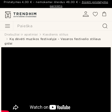
Pristatymas
4,00 €
– nemokamai išleidus
49,00 €
–
žiūrėti pristatymo
parinktis
Paieška
Drabužiai ir apatiniai
Kasdienis stilius
Ką dėvėti muzikos festivalyje – Vasaros festivalio stiliaus
gidai