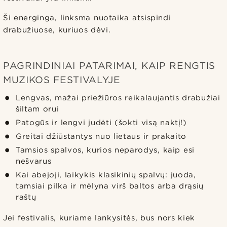
Ši energinga, linksma nuotaika atsispindi
drabužiuose, kuriuos dėvi.
PAGRINDINIAI PATARIMAI, KAIP RENGTIS
MUZIKOS FESTIVALYJE
Lengvas, mažai priežiūros reikalaujantis drabužiai
šiltam orui
Patogūs ir lengvi judėti (šokti visą naktį!)
Greitai džiūstantys nuo lietaus ir prakaito
Tamsios spalvos, kurios neparodys, kaip esi
nešvarus
Kai abejoji, laikykis klasikinių spalvų: juoda,
tamsiai pilka ir mėlyna virš baltos arba drąsių
raštų
Jei festivalis, kuriame lankysitės, bus nors kiek