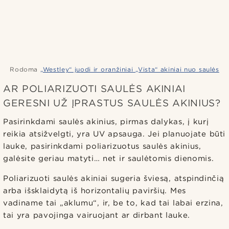
Rodoma
„Westley“ juodi ir oranžiniai „Vista“ akiniai nuo saulės
AR POLIARIZUOTI SAULĖS AKINIAI
GERESNI UŽ ĮPRASTUS SAULĖS AKINIUS?
Pasirinkdami saulės akinius, pirmas dalykas, į kurį
reikia atsižvelgti, yra UV apsauga. Jei planuojate būti
lauke, pasirinkdami poliarizuotus saulės akinius,
galėsite geriau matyti… net ir saulėtomis dienomis.
Poliarizuoti saulės akiniai sugeria šviesą, atspindinčią
arba išsklaidytą iš horizontalių paviršių. Mes
vadiname tai „aklumu“, ir, be to, kad tai labai erzina,
tai yra pavojinga vairuojant ar dirbant lauke.