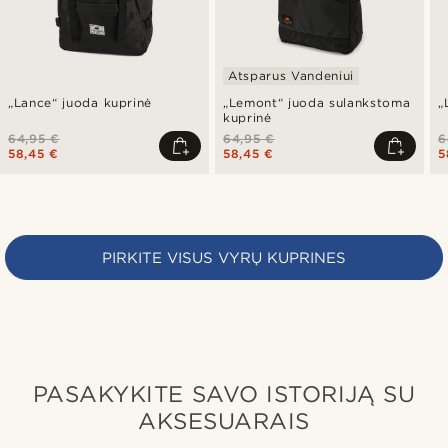
Atsparus Vandeniui
„Lance“ juoda kuprinė
„Lemont“ juoda sulankstoma
„
kuprinė
64,95 €
64,95 €
6
58,45 €
58,45 €
5
PIRKITE VISUS VYRŲ KUPRINES
PASAKYKITE SAVO ISTORIJĄ SU
AKSESUARAIS