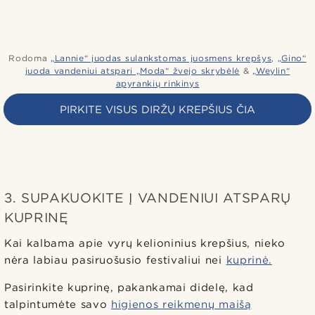
Rodoma
„Lannie“ juodas sulankstomas juosmens krepšys
,
„Gino“
juoda vandeniui atspari „Moda“ žvejo skrybėlė
&
„Weylin“
apyrankių rinkinys
PIRKITE VISUS DIRŽŲ KREPŠIUS ČIA
3. SUPAKUOKITE Į VANDENIUI ATSPARŲ
KUPRINĘ
Kai kalbama apie vyrų kelioninius krepšius, nieko
nėra labiau pasiruošusio festivaliui nei
kuprinė.
Pasirinkite kuprinę, pakankamai didelę, kad
talpintumėte savo
higienos reikmenų maišą