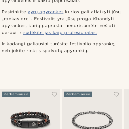
apyrankėmis ir kaklo papuošalais.
Pasirinkite
vyrų apyrankes
kurios gali atlaikyti jūsų
„rankas ore“. Festivalis yra jūsų proga išbandyti
apyrankes, kurių paprastai nenorėtumėte nešioti
darbui ir
sudėkite jas kaip profesionalas.
Ir kadangi galiausiai turėsite festivalio apyrankę,
nebijokite rinktis spalvotų apyrankių.
Perkamiausia
Perkamiausia