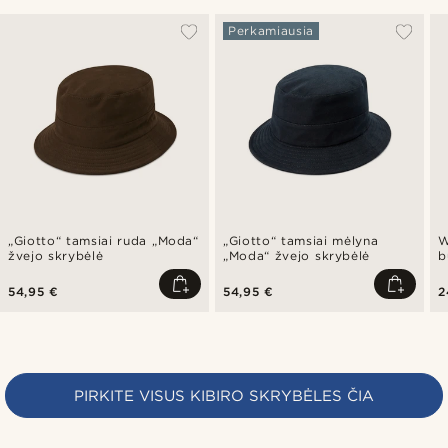
Perkamiausia
„Giotto“ tamsiai ruda „Moda“
„Giotto“ tamsiai mėlyna
W
žvejo skrybėlė
„Moda“ žvejo skrybėlė
b
54,95 €
54,95 €
2
PIRKITE VISUS KIBIRO SKRYBĖLES ČIA