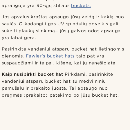
aprangoje yra 90-ųjų stiliaus
buckets.
Jos apvalus kraštas apsaugo jūsų veidą ir kaklą nuo
saulės. O kadangi ilgas UV spindulių poveikis gali
sukelti plaukų slinkimą… jūsų galvos odos apsauga
yra labai gera.
Pasirinkite vandeniui atsparų bucket hat lietingomis
dienomis.
Fawler's bucket hats
taip pat yra
suspaudžiami ir telpa į kišenę, kai jų nenešiojate.
Kaip nusipirkti bucket hat
Pirkdami, pasirinkite
vandeniui atsparų bucket hat su medvilniniu
pamušalu ir prakaito juosta. Tai apsaugo nuo
drėgmės (prakaito) patekimo po jūsų bucket hat.