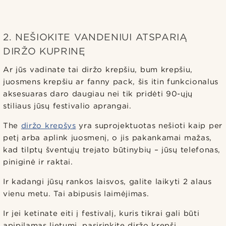
2. NEŠIOKITE VANDENIUI ATSPARIĄ
DIRŽO KUPRINĘ
Ar jūs vadinate tai diržo krepšiu, bum krepšiu,
juosmens krepšiu ar fanny pack, šis itin funkcionalus
aksesuaras daro daugiau nei tik pridėti 90-ųjų
stiliaus jūsų festivalio aprangai.
The
diržo krepšys
yra suprojektuotas nešioti kaip per
petį arba aplink juosmenį, o jis pakankamai mažas,
kad tilptų šventųjų trejato būtinybių – jūsų telefonas,
piniginė ir raktai.
Ir kadangi jūsų rankos laisvos, galite laikyti 2 alaus
vienu metu. Tai abipusis laimėjimas.
Ir jei ketinate eiti į festivalį, kuris tikrai gali būti
apipilamas lietumi, pasirinkite diržo krepšį,