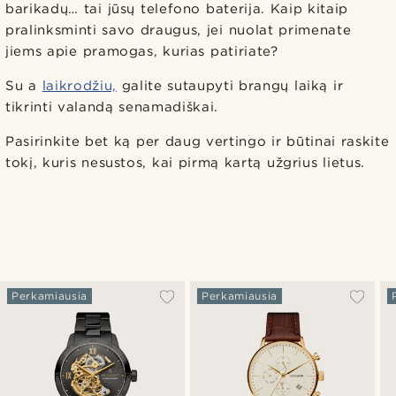
barikadų… tai jūsų telefono baterija. Kaip kitaip
pralinksminti savo draugus, jei nuolat primenate
jiems apie pramogas, kurias patiriate?
Su a
laikrodžiu,
galite sutaupyti brangų laiką ir
tikrinti valandą senamadiškai.
Pasirinkite bet ką per daug vertingo ir būtinai raskite
tokį, kuris nesustos, kai pirmą kartą užgrius lietus.
Perkamiausia
Perkamiausia