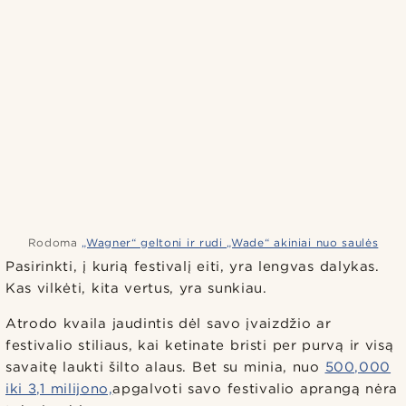
Rodoma
„Wagner“ geltoni ir rudi „Wade“ akiniai nuo saulės
Pasirinkti, į kurią festivalį eiti, yra lengvas dalykas.
Kas vilkėti, kita vertus, yra sunkiau.
Atrodo kvaila jaudintis dėl savo įvaizdžio ar
festivalio stiliaus, kai ketinate bristi per purvą ir visą
savaitę laukti šilto alaus. Bet su minia, nuo
500,000
iki 3,1 milijono,
apgalvoti savo festivalio aprangą nėra