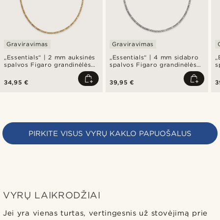
Graviravimas
Graviravimas
„Essentials“ | 2 mm auksinės
„Essentials“ | 4 mm sidabro
„
spalvos Figaro grandinėlės
spalvos Figaro grandinėlės
s
vėrinys
vėrinys
v
34,95 €
39,95 €
3
PIRKITE VISUS VYRŲ KAKLO PAPUOŠALUS
VYRŲ LAIKRODŽIAI
Jei yra vienas turtas, vertingesnis už stovėjimą prie