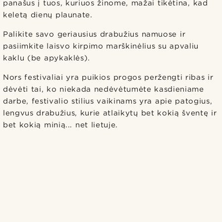
panašus į tuos, kuriuos žinome, mažai tikėtina, kad
keletą dienų plaunate.
Palikite savo geriausius drabužius namuose ir
pasiimkite laisvo kirpimo marškinėlius su apvaliu
kaklu (be apykaklės).
Nors festivaliai yra puikios progos peržengti ribas ir
dėvėti tai, ko niekada nedėvėtumėte kasdieniame
darbe, festivalio stilius vaikinams yra apie patogius,
lengvus drabužius, kurie atlaikytų bet kokią šventę ir
bet kokią minią... net lietuje.