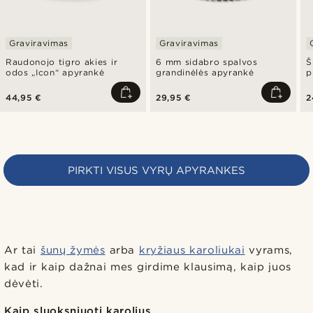
Graviravimas
Graviravimas
Raudonojo tigro akies ir
6 mm sidabro spalvos
Š
odos „Icon“ apyrankė
grandinėlės apyrankė
p
44,95 €
29,95 €
2
PIRKTI VISUS VYRŲ APYRANKES
Ar tai
šunų žymės
arba
kryžiaus karoliukai
vyrams,
kad ir kaip dažnai mes girdime klausimą, kaip juos
dėvėti.
Kaip sluoksniuoti karolius