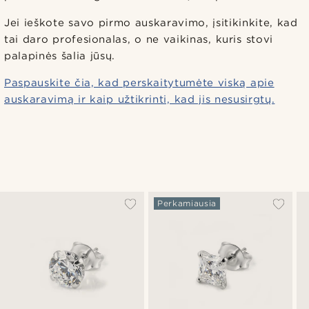
Jei ieškote savo pirmo auskaravimo, įsitikinkite, kad
tai daro profesionalas, o ne vaikinas, kuris stovi
palapinės šalia jūsų.
Paspauskite čia, kad perskaitytumėte viską apie
auskaravimą ir kaip užtikrinti, kad jis nesusirgtų.
Perkamiausia