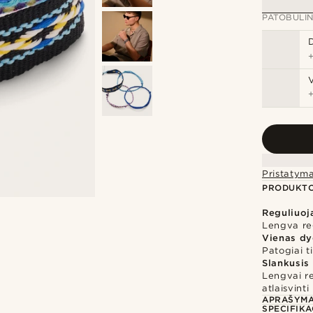
PATOBULIN
Pristatym
PRODUKTO
Reguliuo
Lengva reg
Vienas dy
Patogiai t
Slankusis
Lengvai re
atlaisvinti
APRAŠYM
SPECIFIKA