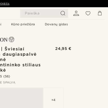
rinktis
Paieška
i
Kūno priežiūra
Dovanų gidas
| Šviesiai
24,95 €
 daugiaspalvė
inė
ntininko stiliaus
nkė
.5
(56)
TE SPALVĄ
+4