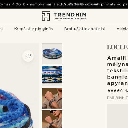
atymas
4,00 €
– nemokamai išleidus
Susisiekite su mumis
49,00 €
–
žiūrėti pristatymo pa
ai
Krepšiai ir piniginės
Drabužiai ir apatiniai
Akinia
Amalfi 
mėlyna
tekstil
bangle
apyra
4
PASIRINKI