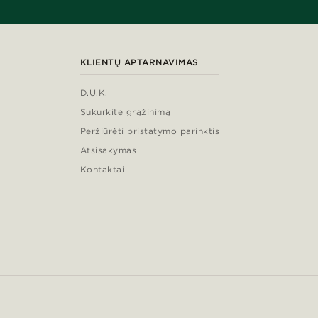
KLIENTŲ APTARNAVIMAS
D.U.K.
Sukurkite grąžinimą
Peržiūrėti pristatymo parinktis
Atsisakymas
Kontaktai