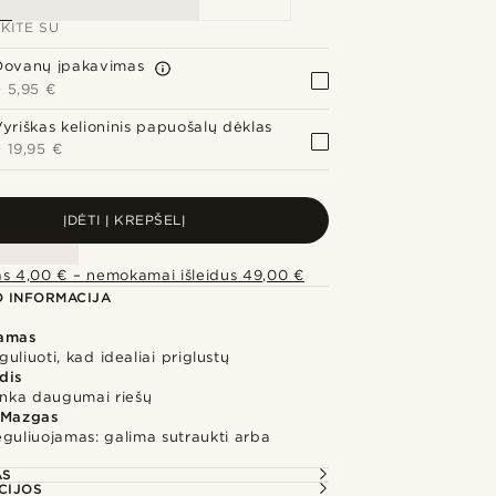
KITE SU
Dovanų įpakavimas
+
5,95 €
Vyriškas kelioninis papuošalų dėklas
+
19,95 €
ĮDĖTI Į KREPŠELĮ
as 4,00 € – nemokamai išleidus 49,00 €
 INFORMACIJA
jamas
uliuoti, kad idealiai priglustų
dis
inka daugumai riešų
 Mazgas
guliuojamas: galima sutraukti arba
AS
CIJOS