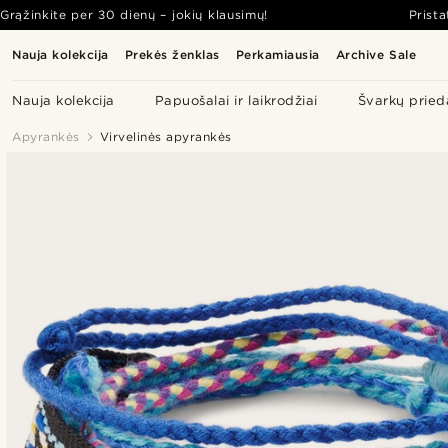
Grąžinkite per 30 dienų – jokių klausimų!
Prist
Nauja kolekcija
Prekės ženklas
Perkamiausia
Archive Sale
Nauja kolekcija
Papuošalai ir laikrodžiai
Švarkų pried
Apyrankės
Virvelinės apyrankės