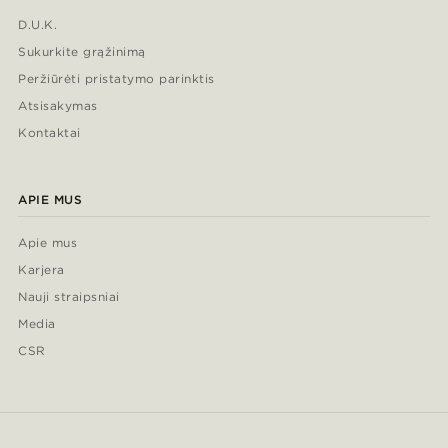
D.U.K.
Sukurkite grąžinimą
Peržiūrėti pristatymo parinktis
Atsisakymas
Kontaktai
APIE MUS
Apie mus
Karjera
Nauji straipsniai
Media
CSR