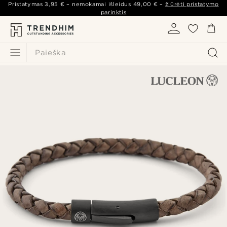
Pristatymas
3,95 €
– nemokamai išleidus
49,00 €
–
žiūrėti pristatymo
parinktis
Paieška