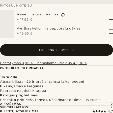
PATOBULINKITE SU
Asmeninis graviravimas
+
17,95 €
Vyriškas kelioninis papuošalų dėklas
+
19,95 €
PASIRINKITE DYDĮ
Pristatymas 3,95 € – nemokamai išleidus 49,00 €
PRODUKTO INFORMACIJA
Tikra oda
Atspari, ilgaamžė ir gražiai sensta laikui bėgant
Fiksuojamas užsegimas
Paprasta naudoti ir saugu
Patogus prigludimas
Prisitaiko prie riešo formos, užtikrinant optimalų tvirtumą
APRAŠYMAS
SPECIFIKACIJOS
KLIENTŲ ATSILIEPIMAI
4.7