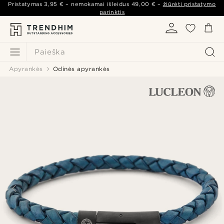
Pristatymas
3,95 €
– nemokamai išleidus
49,00 €
–
žiūrėti pristatymo
parinktis
Paieška
Apyrankės
Odinės apyrankės