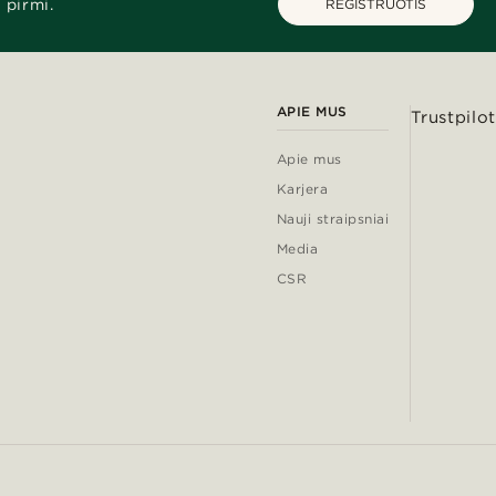
 pirmi.
REGISTRUOTIS
APIE MUS
Trustpilot
Apie mus
Karjera
Nauji straipsniai
Media
CSR