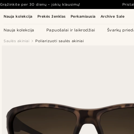
Grąžinkite per 30 dienų – jokių klausimų!
Prist
Nauja kolekcija
Prekės ženklas
Perkamiausia
Archive Sale
Nauja kolekcija
Papuošalai ir laikrodžiai
Švarkų pried
Saulės akiniai
Poliarizuoti saulės akiniai