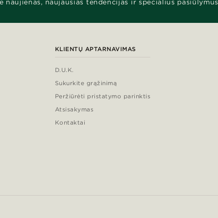
e naujienas, naujausias tendencijas ir specialius pasiūlymus
KLIENTŲ APTARNAVIMAS
D.U.K.
Sukurkite grąžinimą
Peržiūrėti pristatymo parinktis
Atsisakymas
Kontaktai