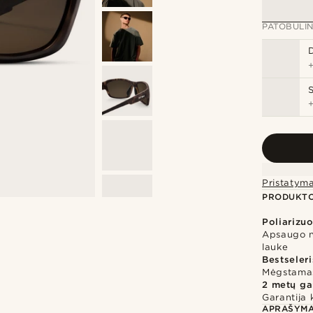
PATOBULIN
Pristatym
PRODUKTO
Poliarizu
Apsaugo nu
lauke
Bestseleri
Mėgstamas
2 metų ga
Garantija 
APRAŠYM