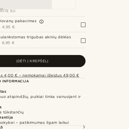
KITE SU
Dovanų pakavimas
+
4,95 €
Sulankstomas trigubas akinių dėklas
+
6,95 €
ĮDĖTI Į KREPŠELĮ
as 4,00 € – nemokamai išleidus 49,00 €
 INFORMACIJA
otas
o atspindžių, puikiai tinka vairuojant ir
s
 tūkstančių
rantija
kokybei – patikimumas ilgam laikui
AS