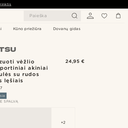
rinktis
Paieška
i
Kūno priežiūra
Dovanų gidas
zuoti vėžlio
24,95 €
portiniai akiniai
ulės su rudos
 lęšiais
.7
sia
TE SPALVĄ
+2