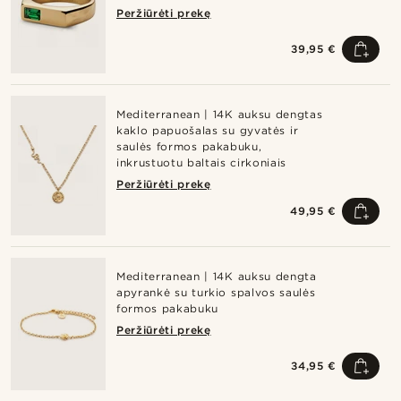
Peržiūrėti prekę
39,95 €
Mediterranean | 14K auksu dengtas
kaklo papuošalas su gyvatės ir
saulės formos pakabuku,
inkrustuotu baltais cirkoniais
Peržiūrėti prekę
49,95 €
Mediterranean | 14K auksu dengta
apyrankė su turkio spalvos saulės
formos pakabuku
Peržiūrėti prekę
34,95 €