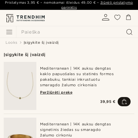
Pristatymas
3,95 €
– nemokamai išleidus
49,00 €
–
žiūrėti pristatymo
parinktis
Paieška
Looks
Įsigykite šį įvaizdį
Įsigykite šį įvaizdį
Mediterranean | 14K auksu dengtas
kaklo papuošalas su statinės formos
pakabuku, tankiai inkrustuotu
smaragdo žalumo cirkoniais
Peržiūrėti prekę
39,95 €
Mediterranean | 14K auksu dengtas
signetinis žiedas su smaragdo
žalumo cirkoniu