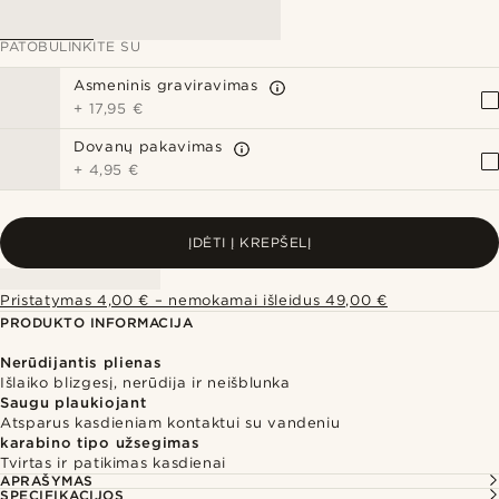
PATOBULINKITE SU
Asmeninis graviravimas
+
17,95 €
Dovanų pakavimas
+
4,95 €
ĮDĖTI Į KREPŠELĮ
Pristatymas 4,00 € – nemokamai išleidus 49,00 €
PRODUKTO INFORMACIJA
Nerūdijantis plienas
Išlaiko blizgesį, nerūdija ir neišblunka
Saugu plaukiojant
Atsparus kasdieniam kontaktui su vandeniu
karabino tipo užsegimas
Tvirtas ir patikimas kasdienai
APRAŠYMAS
SPECIFIKACIJOS