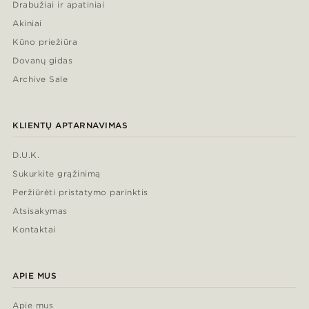
Drabužiai ir apatiniai
Akiniai
Kūno priežiūra
Dovanų gidas
Archive Sale
KLIENTŲ APTARNAVIMAS
D.U.K.
Sukurkite grąžinimą
Peržiūrėti pristatymo parinktis
Atsisakymas
Kontaktai
APIE MUS
Apie mus