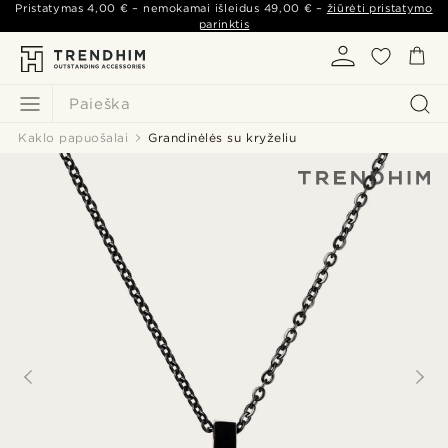
Pristatymas
4,00 €
– nemokamai išleidus
49,00 €
–
žiūrėti pristatymo
parinktis
Paieška
Kaklo papuošalai
Grandinėlės su kryželiu