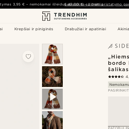
atymas
3,95 €
– nemokamai išleidus
Susisiekite su mumis
49,00 €
–
žiūrėti pristatymo par
ai
Krepšiai ir piniginės
Drabužiai ir apatiniai
Akinia
„Hiems
bordo 
šalikas
4
Nemokama
PASIRINKI
VIDEO
PATOBULIN