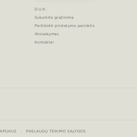
D.U.K.
Sukurkite grąžinimą
Peržiūrėti pristatymo parinktis
Atsisakymas
Kontaktai
LAPUKUS
PASLAUGŲ TEIKIMO SĄLYGOS