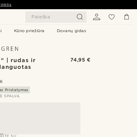
inktis
Paieška
i
Kūno priežiūra
Dovanų gidas
“ | rudas ir
74,95 €
languotas
.6
s Pristatymas
TE SPALVĄ
KITE SU