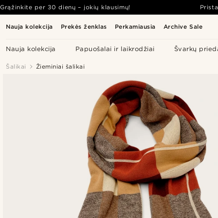
Grąžinkite per 30 dienų – jokių klausimų!
Prist
Nauja kolekcija
Prekės ženklas
Perkamiausia
Archive Sale
Nauja kolekcija
Papuošalai ir laikrodžiai
Švarkų pried
Šalikai
Žieminiai šalikai