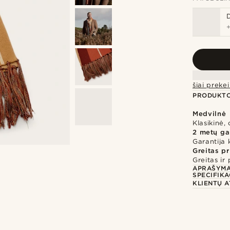
šiai prek
PRODUKTO
Medvilnė
Klasikinė,
2 metų ga
Garantija 
Greitas p
Greitas ir
APRAŠYM
SPECIFIKA
KLIENTŲ A