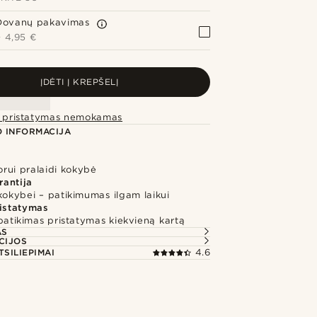
Dovanų pakavimas
+
4,95 €
ĮDĖTI Į KREPŠELĮ
ei pristatymas nemokamas
 INFORMACIJA
 orui pralaidi kokybė
rantija
kokybei – patikimumas ilgam laikui
ristatymas
 patikimas pristatymas kiekvieną kartą
AS
CIJOS
TSILIEPIMAI
4.6