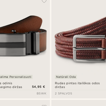
alima Personalizuoti
Natūrali Oda
s odinis
Rudas pintas itališkos odos
54,95 €
segimo diržas
diržas
BSWK
2 SPALVOS