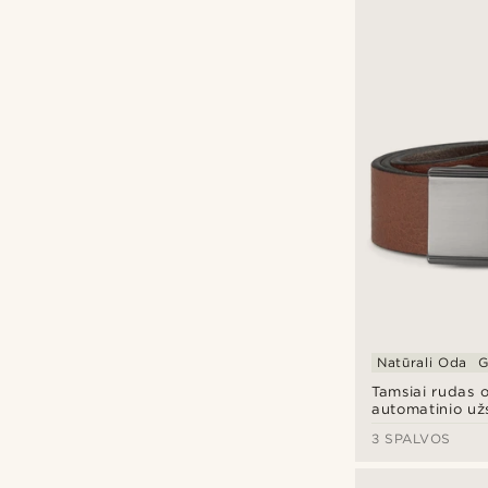
Natūrali Oda
G
Tamsiai rudas o
automatinio už
su vientisa sag
3 SPALVOS