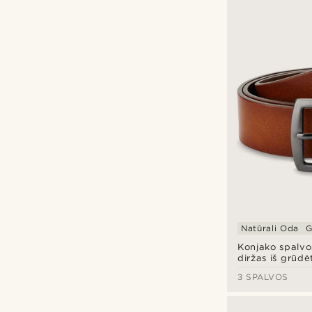
BSWK
(16)
Collin Rowe
(1)
Fawler
(1)
Tommy Hilfiger
(1)
Aprašymas
Natūrali Oda
G
Įspaustas
(14)
Konjako spalvo
diržas iš grūdė
3 SPALVOS