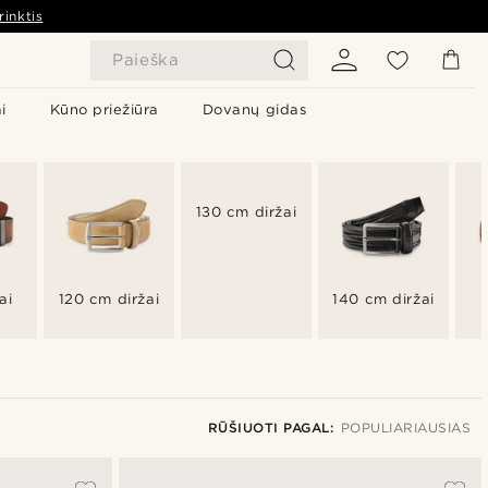
rinktis
Paieška
i
Kūno priežiūra
Dovanų gidas
130 cm diržai
ai
120 cm diržai
140 cm diržai
RŪŠIUOTI PAGAL:
POPULIARIAUSIAS
Populiariausias