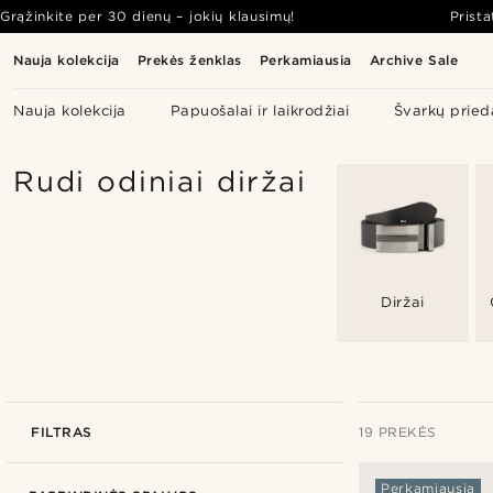
Grąžinkite per 30 dienų – jokių klausimų!
Prist
Nauja kolekcija
Prekės ženklas
Perkamiausia
Archive Sale
Nauja kolekcija
Papuošalai ir laikrodžiai
Švarkų pried
Rudi odiniai diržai
Diržai
FILTRAS
19 PREKĖS
Perkamiausia