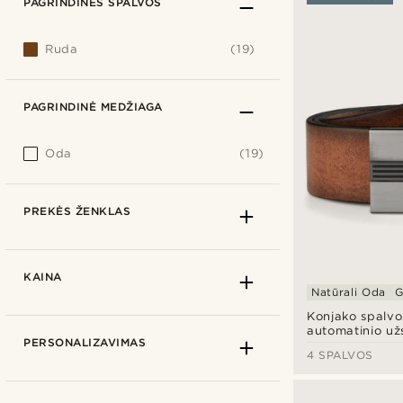
PAGRINDINĖS SPALVOS
Ruda
(19)
PAGRINDINĖ MEDŽIAGA
Oda
(19)
PREKĖS ŽENKLAS
KAINA
Natūrali Oda
G
Konjako spalvo
automatinio už
PERSONALIZAVIMAS
4 SPALVOS