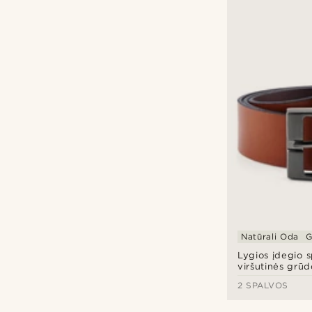
Natūrali Oda
G
Lygios įdegio 
viršutinės grūd
2 SPALVOS