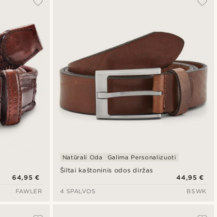
Naujausia
Pigiausia
Brangiausia
Natūrali Oda
Galima Personalizuoti
Šiltai kaštoninis odos diržas
64,95 €
44,95 €
FAWLER
4 SPALVOS
BSWK