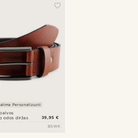
alima Personalizuoti
spalvos
39,95 €
o odos diržas
BSWK