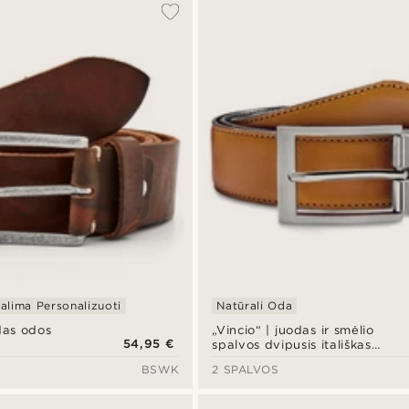
alima Personalizuoti
Natūrali Oda
das odos
„Vincio“ | juodas ir smėlio
54,95 €
spalvos dvipusis itališkas
odinis diržas
BSWK
2 SPALVOS