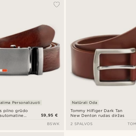
alima Personalizuoti
Natūrali Oda
s pilno grūdo
Tommy Hilfiger Dark Tan
59,95 €
 automatine
New Denton rudas diržas
BSWK
2 SPALVOS
TOM