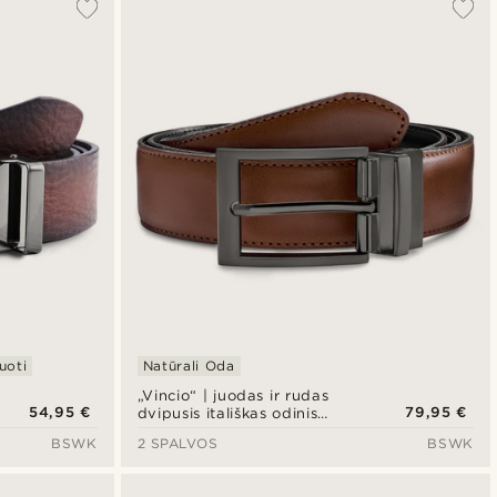
uoti
Natūrali Oda
„Vincio“ | juodas ir rudas
54,95 €
79,95 €
dvipusis itališkas odinis
diržas
BSWK
2 SPALVOS
BSWK