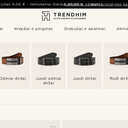
atymas
4,00 €
– nemokamai išleidus
Susisiekite su mumis
49,00 €
–
žiūrėti pristatymo pa
ai
Krepšiai ir piniginės
Drabužiai ir apatiniai
Akinia
Odiniai diržai
Juodi odiniai
Juodi diržai
Rudi dirž
diržai