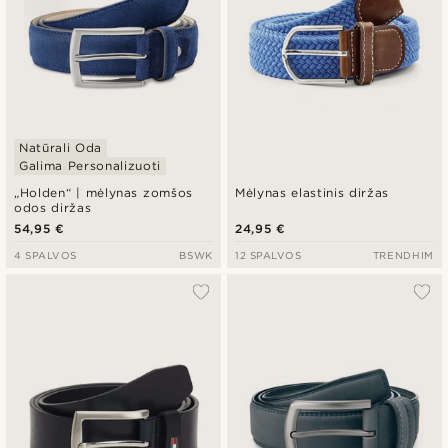
Natūrali Oda
Galima Personalizuoti
„Holden“ | mėlynas zomšos
Mėlynas elastinis diržas
odos diržas
54,95 €
24,95 €
4 SPALVOS
BSWK
12 SPALVOS
TRENDHIM