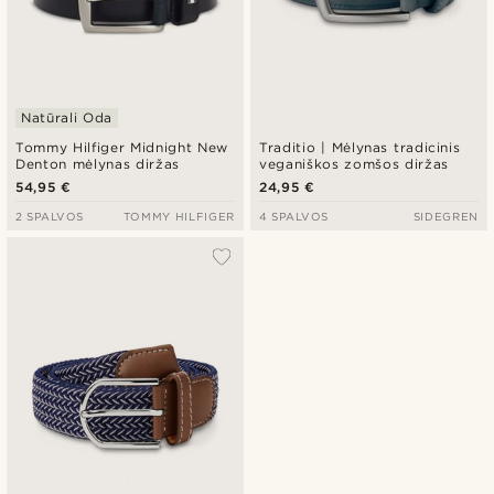
Natūrali Oda
Tommy Hilfiger Midnight New
Traditio | Mėlynas tradicinis
Denton mėlynas diržas
veganiškos zomšos diržas
54,95 €
24,95 €
2 SPALVOS
TOMMY HILFIGER
4 SPALVOS
SIDEGREN