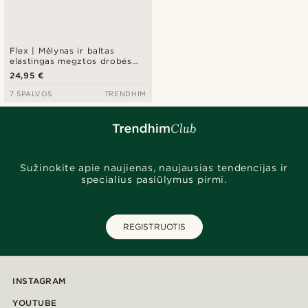
Flex | Mėlynas ir baltas
elastingas megztos drobės
diržas
24,95 €
7 SPALVOS
TRENDHIM
Sužinokite apie naujienas, naujausias tendencijas ir
specialius pasiūlymus pirmi.
REGISTRUOTIS
INSTAGRAM
YOUTUBE