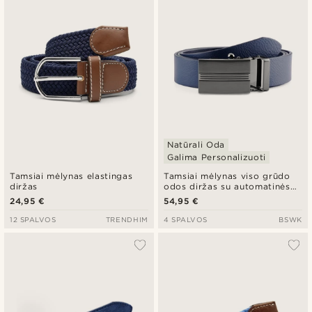
Pigiausia
Brangiausia
Natūrali Oda
Galima Personalizuoti
Tamsiai mėlynas elastingas
Tamsiai mėlynas viso grūdo
diržas
odos diržas su automatinės
sagtys
24,95 €
54,95 €
12 SPALVOS
TRENDHIM
4 SPALVOS
BSWK