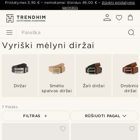
Pristatymas
3,95 €
– nemokamai išleidus
49,00 €
–
žiūrėti pristatymo
parinktis
Paieška
Vyriški mėlyni diržai
Diržai
Smėlio
Žali diržai
Drobinia
spalvos diržai
diržai
7 Prekės
FILTRAS
RŪŠIUOTI PAGAL
Populiariausias
Naujausia