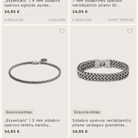
„Essentials“ | 4 mm sidabro
7 mm sidabrinės spalvos
spalvos eglutės pynės
nerūdijančio plieno ID
grandinėlės apyrankė
apyrankė
34,95 €
24,95 €
3 SPALVOS
LUCLEON
2 SPALVOS
FORT TEMPUS
Graviravimas
Graviravimas
„Essentials“ | 3 mm sidabro
Sidabro spalvos nerūdijančio
spalvos lenktų narelių
plieno uodegos grandinės
grandinėlės apyrankė
apyrankė
34,95 €
34,95 €