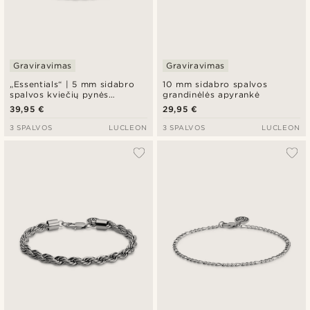
Graviravimas
Graviravimas
„Essentials“ | 5 mm sidabro
10 mm sidabro spalvos
spalvos kviečių pynės
grandinėlės apyrankė
grandinėlės apyrankė
39,95 €
29,95 €
3 SPALVOS
LUCLEON
3 SPALVOS
LUCLEON