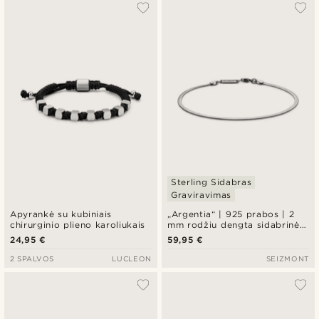
Sterling Sidabras
Graviravimas
Apyrankė su kubiniais
„Argentia“ | 925 prabos | 2
chirurginio plieno karoliukais
mm rodžiu dengta sidabrinė
„Herringbone“ apyrankė
24,95 €
59,95 €
2 SPALVOS
LUCLEON
SEIZMONT