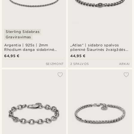
Sterling Sidabras
Graviravimas
Argentia | 925s | 2mm
„Atlas“ | sidabro spalvos
Rhodium danga sidabrinė
plieninė Šiaurinės žvaigždės
virvės apyrankė
apyrankė
64,95 €
44,95 €
SEIZMONT
2 SPALVOS
ARKAI