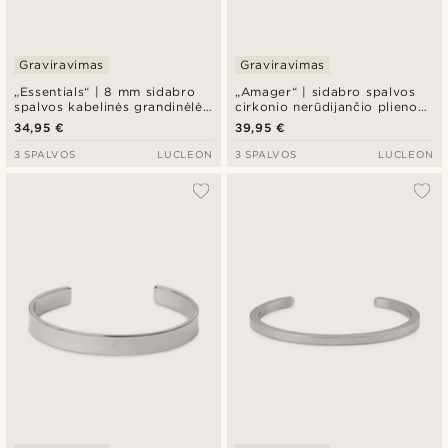
Graviravimas
Graviravimas
„Essentials“ | 8 mm sidabro
„Amager“ | sidabro spalvos
spalvos kabelinės grandinėlės
cirkonio nerūdijančio plieno
apyrankė
grandinėlė-apyrankė
34,95 €
39,95 €
3 SPALVOS
LUCLEON
3 SPALVOS
LUCLEON