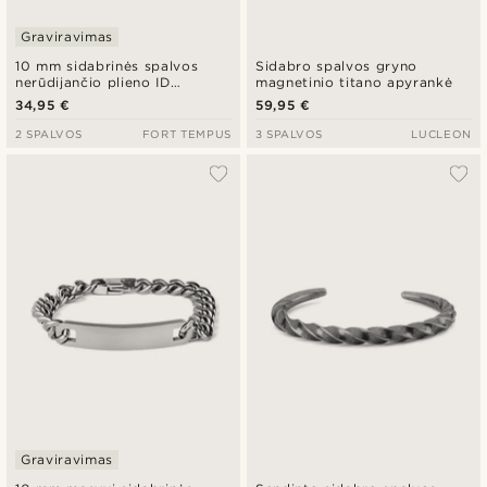
Graviravimas
10 mm sidabrinės spalvos
Sidabro spalvos gryno
nerūdijančio plieno ID
magnetinio titano apyrankė
apyrankė
34,95 €
59,95 €
2 SPALVOS
FORT TEMPUS
3 SPALVOS
LUCLEON
Graviravimas