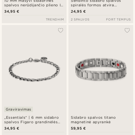
10 mm masyvi sidabrinės
Sendinto sidabro spalvos
spalvos nerūdijančio plieno ID
spiralės formos atvira
apyrankė
apyrankė
34,95 €
24,95 €
TRENDHIM
2 SPALVOS
FORT TEMPUS
Graviravimas
„Essentials“ | 6 mm sidabro
Sidabro spalvos titano
spalvos Figaro grandinėlės
magnetinė apyrankė
apyrankė
34,95 €
59,95 €