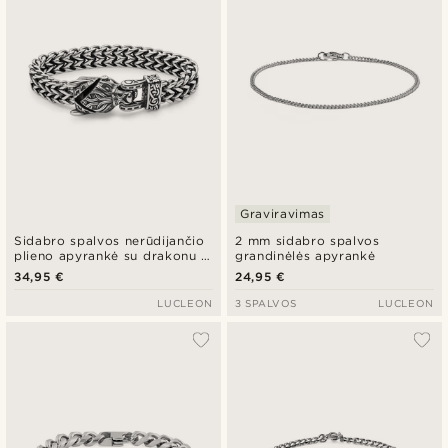
Graviravimas
Sidabro spalvos nerūdijančio
2 mm sidabro spalvos
plieno apyrankė su drakonu ir
grandinėlės apyrankė
uodegos grandinėle
34,95 €
24,95 €
LUCLEON
3 SPALVOS
LUCLEON