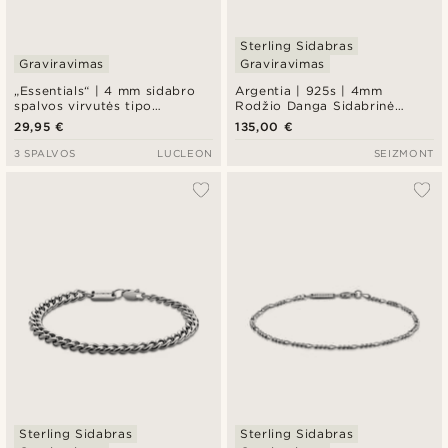
Sterling Sidabras
Graviravimas
Graviravimas
„Essentials“ | 4 mm sidabro
Argentia | 925s | 4mm
spalvos virvutės tipo
Rodžio Danga Sidabrinė
grandinėlės apyrankė
Virvės Apyrankė
29,95 €
135,00 €
3 SPALVOS
LUCLEON
SEIZMONT
Sterling Sidabras
Sterling Sidabras