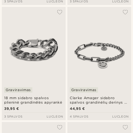
3 SPALVOS
LUCLEON
3 SPALVOS
LUCLEON
Graviravimas
Graviravimas
18 mm sidabro spalvos
Clarke Amager sidabro
plieninė grandinėlės apyrankė
spalvos grandinėlių derinys su
šypsenos pakabuku
39,95 €
44,95 €
3 SPALVOS
LUCLEON
4 SPALVOS
LUCLEON