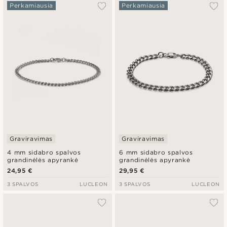
Populiariausias
Perkamiausia
Perkamiausia
Naujausia
Pigiausia
Brangiausia
Graviravimas
Graviravimas
4 mm sidabro spalvos
6 mm sidabro spalvos
grandinėlės apyrankė
grandinėlės apyrankė
24,95 €
29,95 €
3 SPALVOS
LUCLEON
3 SPALVOS
LUCLEON