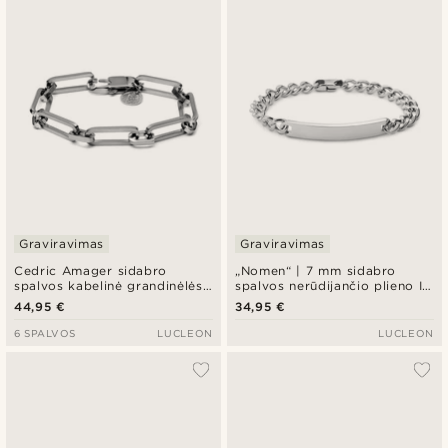
Graviravimas
Graviravimas
Cedric Amager sidabro
„Nomen“ | 7 mm sidabro
spalvos kabelinė grandinėlės
spalvos nerūdijančio plieno ID
apyrankė
plokštelės apyrankė
44,95 €
34,95 €
6 SPALVOS
LUCLEON
LUCLEON