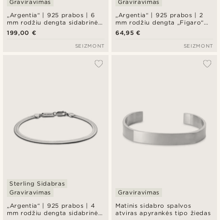
Graviravimas
Graviravimas
„Argentia“ | 925 prabos | 6
„Argentia“ | 925 prabos | 2
mm rodžiu dengta sidabrinė
mm rodžiu dengta „Figaro“
„Curb“ apyrankė
sidabrinė apyrankė
199,00 €
64,95 €
SEIZMONT
SEIZMONT
Sterling Sidabras
Graviravimas
Graviravimas
„Argentia“ | 925 prabos | 4
Matinis sidabro spalvos
mm rodžiu dengta sidabrinė
atviras apyrankės tipo žiedas