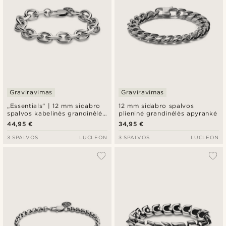
Graviravimas
Graviravimas
„Essentials“ | 12 mm sidabro
12 mm sidabro spalvos
spalvos kabelinės grandinėlės
plieninė grandinėlės apyrankė
apyrankė
44,95 €
34,95 €
3 SPALVOS
LUCLEON
3 SPALVOS
LUCLEON