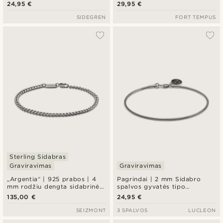
24,95 €
29,95 €
SIDEGREN
FORT TEMPUS
Sterling Sidabras
Graviravimas
Graviravimas
„Argentia“ | 925 prabos | 4
Pagrindai | 2 mm Sidabro
mm rodžiu dengta sidabrinė
spalvos gyvatės tipo
„Curb“ apyrankė
apyrankė
135,00 €
24,95 €
SEIZMONT
3 SPALVOS
LUCLEON