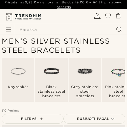
Pristatymas
3,95 €
– nemokamai išleidus
49,00 €
–
žiūrėti pristatymo
parinktis
Paieška
MEN'S SILVER STAINLESS
STEEL BRACELETS
Apyrankės
Black
Grey stainless
Pink stainl
stainless steel
steel
steel
bracelets
bracelets
bracelet
110 Prekės
FILTRAS
RŪŠIUOTI PAGAL