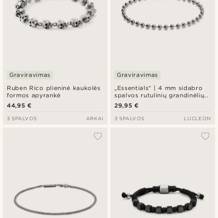
Graviravimas
Graviravimas
Ruben Rico plieninė kaukolės
„Essentials“ | 4 mm sidabro
formos apyrankė
spalvos rutulinių grandinėlių
apyrankė
44,95 €
29,95 €
3 SPALVOS
ARKAI
3 SPALVOS
LUCLEON