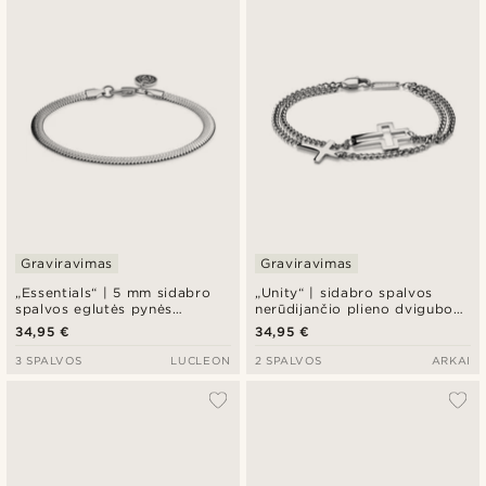
Graviravimas
Graviravimas
„Essentials“ | 5 mm sidabro
„Unity“ | sidabro spalvos
spalvos eglutės pynės
nerūdijančio plieno dvigubos
grandinėlės apyrankė
grandinėlės apyrankė su
34,95 €
34,95 €
kryžiumi
3 SPALVOS
LUCLEON
2 SPALVOS
ARKAI