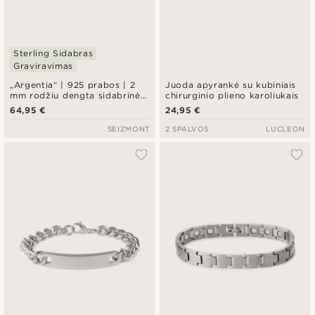
Sterling Sidabras
Graviravimas
„Argentia“ | 925 prabos | 2
Juoda apyrankė su kubiniais
mm rodžiu dengta sidabrinė
chirurginio plieno karoliukais
„Curb“ apyrankė
64,95 €
24,95 €
SEIZMONT
2 SPALVOS
LUCLEON