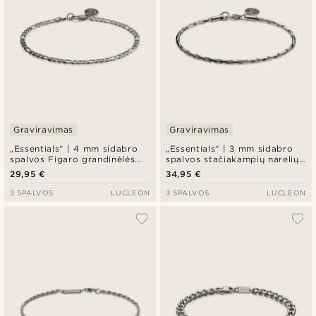
Graviravimas
Graviravimas
„Essentials“ | 4 mm sidabro
„Essentials“ | 3 mm sidabro
spalvos Figaro grandinėlės
spalvos stačiakampių narelių
apyrankė
grandinėlės apyrankė
29,95 €
34,95 €
3 SPALVOS
LUCLEON
3 SPALVOS
LUCLEON