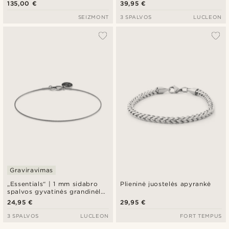
„Herringbone“ apyrankė
135,00 €
39,95 €
SEIZMONT
3 SPALVOS
LUCLEON
Graviravimas
„Essentials“ | 1 mm sidabro
Plieninė juostelės apyrankė
spalvos gyvatinės grandinėlės
apyrankė
24,95 €
29,95 €
3 SPALVOS
LUCLEON
FORT TEMPUS