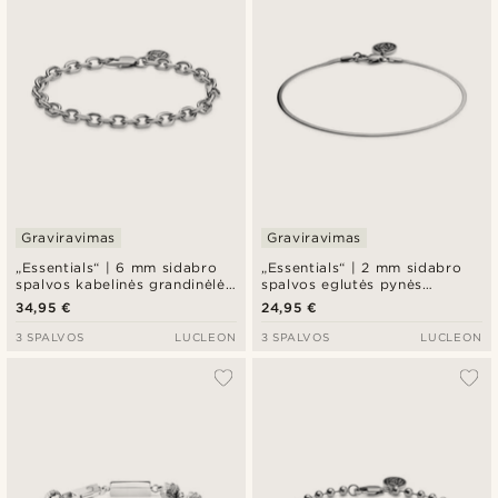
Graviravimas
Graviravimas
„Essentials“ | 6 mm sidabro
„Essentials“ | 2 mm sidabro
spalvos kabelinės grandinėlės
spalvos eglutės pynės
apyrankė
grandinėlės apyrankė
34,95 €
24,95 €
3 SPALVOS
LUCLEON
3 SPALVOS
LUCLEON