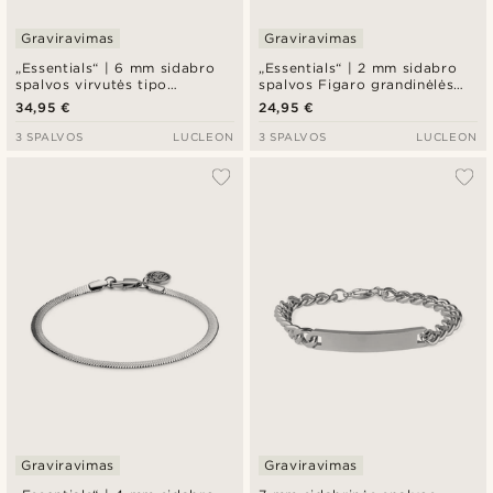
Graviravimas
Graviravimas
„Essentials“ | 6 mm sidabro
„Essentials“ | 2 mm sidabro
spalvos virvutės tipo
spalvos Figaro grandinėlės
grandinėlės apyrankė
apyrankė
34,95 €
24,95 €
3 SPALVOS
LUCLEON
3 SPALVOS
LUCLEON
Graviravimas
Graviravimas