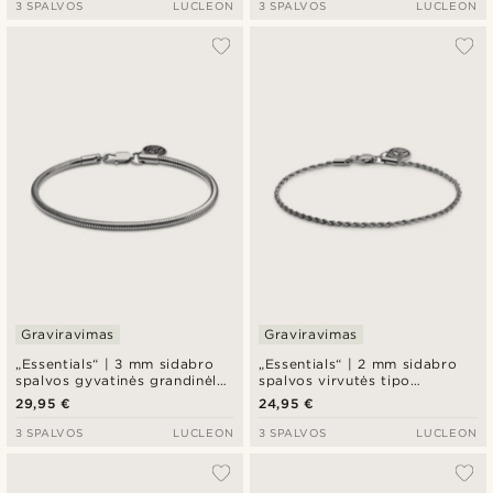
3 SPALVOS
LUCLEON
3 SPALVOS
LUCLEON
Graviravimas
Graviravimas
„Essentials“ | 3 mm sidabro
„Essentials“ | 2 mm sidabro
spalvos gyvatinės grandinėlės
spalvos virvutės tipo
apyrankė
grandinėlės apyrankė
29,95 €
24,95 €
3 SPALVOS
LUCLEON
3 SPALVOS
LUCLEON