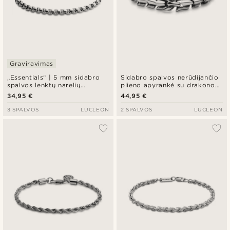
Graviravimas
„Essentials“ | 5 mm sidabro
Sidabro spalvos nerūdijančio
spalvos lenktų narelių
plieno apyrankė su drakono
grandinėlės apyrankė
galva
34,95 €
44,95 €
3 SPALVOS
LUCLEON
2 SPALVOS
LUCLEON