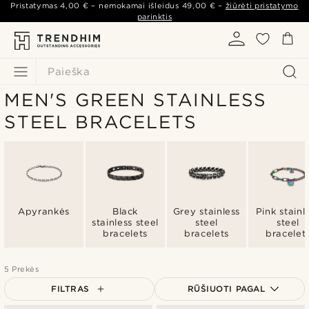
Pristatymas
4,00 €
– nemokamai išleidus
49,00 €
–
žiūrėti pristatymo
parinktis
Paieška
MEN'S GREEN STAINLESS
STEEL BRACELETS
Apyrankės
Black
Grey stainless
Pink stainl
stainless steel
steel
steel
bracelets
bracelets
bracelet
5 Prekės
FILTRAS
RŪŠIUOTI PAGAL