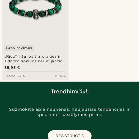
Graviravimas
„Rico“ | žalios tigro akies ir
sidabro spalvos nerūdijančio
plieno apyrankė su kaukole
59,95 €
13 SPALVOS
ARKAI
Sužinokite apie naujienas, naujausias tendencijas ir
specialius pasiūlymus pirmi.
REGISTRUOTIS