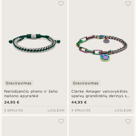
Populiariausias
Naujausia
Pigiausia
Brangiausia
Graviravimas
Graviravimas
Nerūdijančio plieno ir žalio
Clarke Amager vaivorykštės
nailono apyrankė
spalvų grandinėlių derinys su
šypsenos pakabuku
24,95 €
44,95 €
5 SPALVOS
LUCLEON
4 SPALVOS
LUCLEON