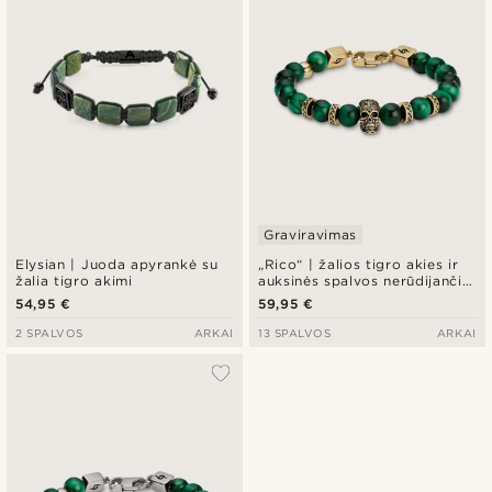
Graviravimas
Elysian | Juoda apyrankė su
„Rico“ | žalios tigro akies ir
žalia tigro akimi
auksinės spalvos nerūdijančio
plieno apyrankė su kaukole
54,95 €
59,95 €
2 SPALVOS
ARKAI
13 SPALVOS
ARKAI