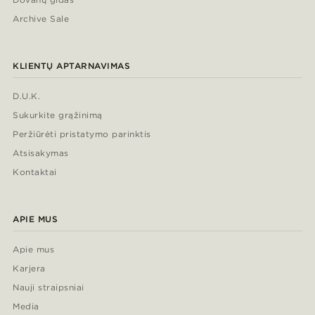
Archive Sale
KLIENTŲ APTARNAVIMAS
D.U.K.
Sukurkite grąžinimą
Peržiūrėti pristatymo parinktis
Atsisakymas
Kontaktai
APIE MUS
Apie mus
Karjera
Nauji straipsniai
Media