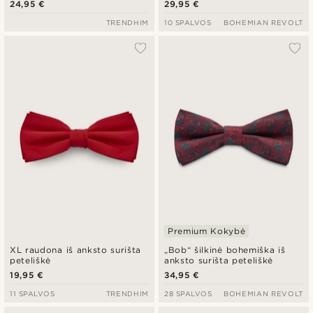
24,95 €
29,95 €
TRENDHIM
10 SPALVOS
BOHEMIAN REVOLT
Premium Kokybė
XL raudona iš anksto surišta
„Bob“ šilkinė bohemiška iš
peteliškė
anksto surišta peteliškė
19,95 €
34,95 €
11 SPALVOS
TRENDHIM
28 SPALVOS
BOHEMIAN REVOLT