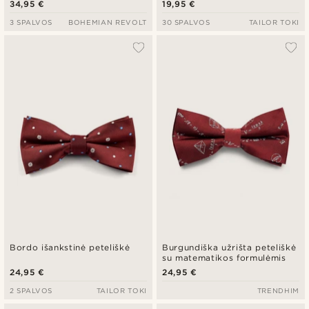
34,95 €
19,95 €
3 SPALVOS
BOHEMIAN REVOLT
30 SPALVOS
TAILOR TOKI
Bordo išankstinė peteliškė
Burgundiška užrišta peteliškė
su matematikos formulėmis
24,95 €
24,95 €
2 SPALVOS
TAILOR TOKI
TRENDHIM