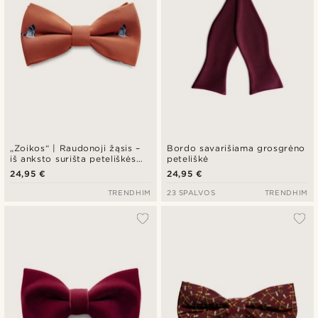
„Zoikos“ | Raudonoji žąsis –
Bordo savarišiama grosgrėno
iš anksto surišta peteliškės
peteliškė
kaklaraištis
24,95 €
24,95 €
TRENDHIM
23 SPALVOS
TRENDHIM