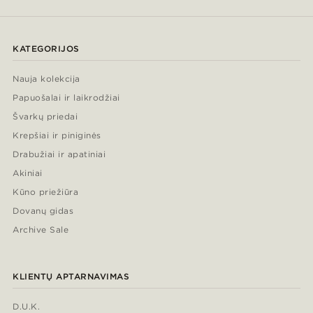
KATEGORIJOS
Nauja kolekcija
Papuošalai ir laikrodžiai
Švarkų priedai
Krepšiai ir piniginės
Drabužiai ir apatiniai
Akiniai
Kūno priežiūra
Dovanų gidas
Archive Sale
KLIENTŲ APTARNAVIMAS
D.U.K.