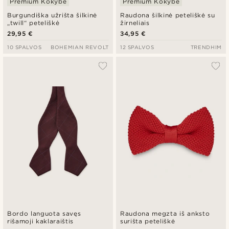
Premium Kokybė
Premium Kokybė
Burgundiška užrišta šilkinė
Raudona šilkinė peteliškė su
„twill“ peteliškė
žirneliais
29,95 €
34,95 €
10 SPALVOS
BOHEMIAN REVOLT
12 SPALVOS
TRENDHIM
Bordo languota savęs
Raudona megzta iš anksto
rišamoji kaklaraištis
surišta peteliškė