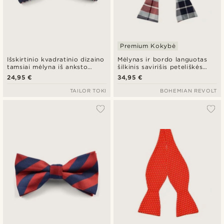
Premium Kokybė
Išskirtinio kvadratinio dizaino
Mėlynas ir bordo languotas
tamsiai mėlyna iš anksto
šilkinis savirišis peteliškės
surišta peteliškė
kaklaraištis
24,95 €
34,95 €
TAILOR TOKI
BOHEMIAN REVOLT