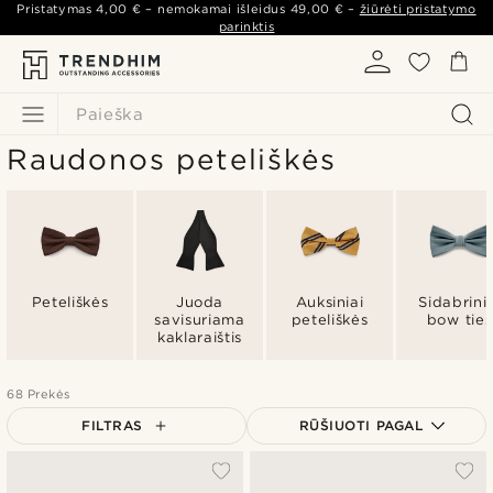
Pristatymas
4,00 €
– nemokamai išleidus
49,00 €
–
žiūrėti pristatymo
parinktis
Paieška
Raudonos peteliškės
Peteliškės
Juoda
Auksiniai
Sidabrinia
savisuriama
peteliškės
bow ties
kaklaraištis
68 Prekės
FILTRAS
RŪŠIUOTI PAGAL
Populiariausias