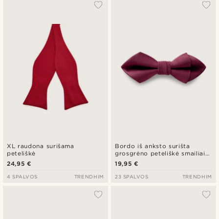
XL raudona surišama
Bordo iš anksto surišta
peteliškė
grosgrėno peteliškė smailiais
galais
24,95 €
19,95 €
4 SPALVOS
TRENDHIM
23 SPALVOS
TRENDHIM