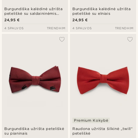
Burgundiška kalėdinė užrišta
Burgundiška kalėdinė užrišta
peteliškė su saldaininėmis
peteliškė su elniais
lazdelėmis
24,95 €
24,95 €
4 SPALVOS
TRENDHIM
4 SPALVOS
TRENDHIM
Premium Kokybė
Burgundiška užrišta peteliškė
Raudona užrišta šilkinė „twill“
su pianinais
peteliškė