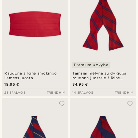
Premium Kokybė
Raudona šilkinė smokingo
Tamsiai mėlyna su dviguba
liemens juosta
raudona juostele šilkinė
surišama peteliškė
19,95 €
34,95 €
28 SPALVOS
TRENDHIM
14 SPALVOS
TRENDHIM