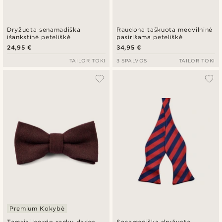
Dryžuota senamadiška
Raudona taškuota medvilninė
išankstinė peteliškė
pasirišama peteliškė
24,95 €
34,95 €
TAILOR TOKI
3 SPALVOS
TAILOR TOKI
Premium Kokybė
Tamsiai bordo rankų darbo
Senamadiška dryžuota