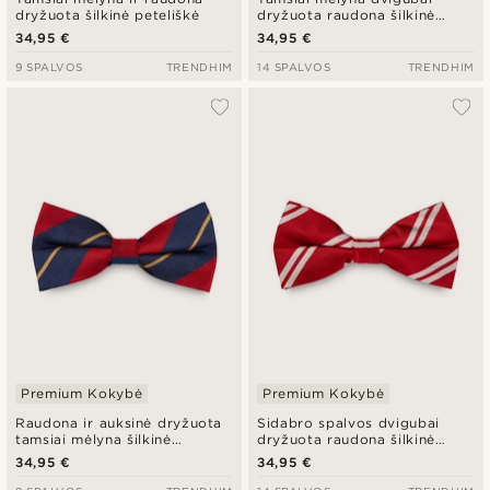
dryžuota šilkinė peteliškė
dryžuota raudona šilkinė
peteliškė
34,95 €
34,95 €
9 SPALVOS
TRENDHIM
14 SPALVOS
TRENDHIM
Premium Kokybė
Premium Kokybė
Raudona ir auksinė dryžuota
Sidabro spalvos dvigubai
tamsiai mėlyna šilkinė
dryžuota raudona šilkinė
peteliškė
peteliškė
34,95 €
34,95 €