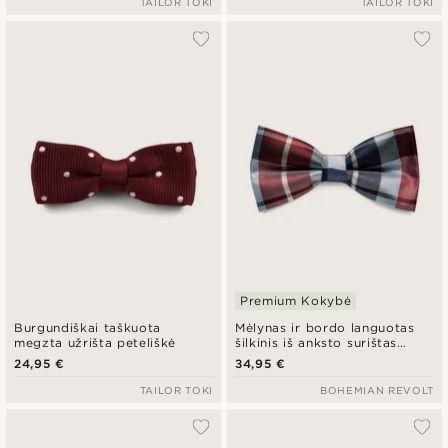
TAILOR TOKI
TAILOR TOKI
Premium Kokybė
Burgundiškai taškuota
Mėlynas ir bordo languotas
megzta užrišta peteliškė
šilkinis iš anksto surištas
peteliškės kaklaraištis
24,95 €
34,95 €
TAILOR TOKI
BOHEMIAN REVOLT