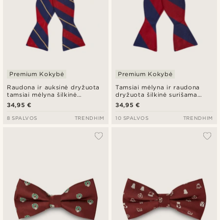
Premium Kokybė
Premium Kokybė
Raudona ir auksinė dryžuota
Tamsiai mėlyna ir raudona
tamsiai mėlyna šilkinė
dryžuota šilkinė surišama
surišama peteliškė
peteliškė
34,95 €
34,95 €
8 SPALVOS
TRENDHIM
10 SPALVOS
TRENDHIM