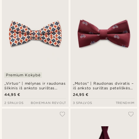
Premium Kokybė
„Virtuo“ | mėlynas ir raudonas
„Motos“ | Raudonas dviratis –
šilkinis iš anksto surištas
iš anksto surištas peteliškės
peteliškės formos kaklaraištis
kaklaraištis
44,95 €
24,95 €
2 SPALVOS
BOHEMIAN REVOLT
3 SPALVOS
TRENDHIM