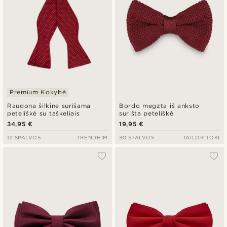
Premium Kokybė
Raudona šilkinė surišama
Bordo megzta iš anksto
peteliškė su taškeliais
surišta peteliškė
34,95 €
19,95 €
12 SPALVOS
TRENDHIM
30 SPALVOS
TAILOR TOKI