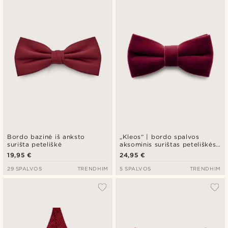
Naujausia
Pigiausia
Brangiausia
Bordo bazinė iš anksto
„Kleos“ | bordo spalvos
surišta peteliškė
aksominis surištas peteliškės
formos kaklaraištis
19,95 €
24,95 €
29 SPALVOS
TRENDHIM
5 SPALVOS
TRENDHIM