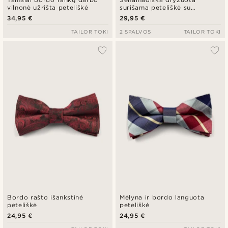
vilnonė užrišta peteliškė
surišama peteliškė su
išlyginimu
34,95 €
29,95 €
TAILOR TOKI
2 SPALVOS
TAILOR TOKI
Bordo rašto išankstinė
Mėlyna ir bordo languota
peteliškė
peteliškė
24,95 €
24,95 €