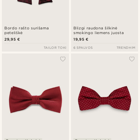
Bordo rašto surišama
Blizgi raudona šilkinė
peteliškė
smokingo liemens juosta
29,95 €
19,95 €
TAILOR TOKI
6 SPALVOS
TRENDHIM