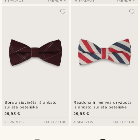
8 SPALVOS
TRENDHIM
14 SPALVOS
TRENDHIM
Bordo siuvinėta iš anksto
Raudona ir mėlyna dryžuota
surišta peteliškė
iš anksto surišta peteliškė
29,95 €
29,95 €
2 SPALVOS
TAILOR TOKI
4 SPALVOS
TAILOR TOKI