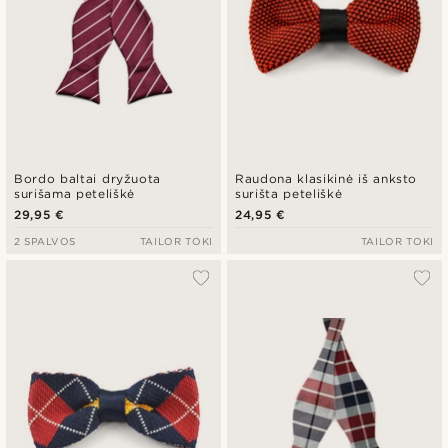
Bordo baltai dryžuota
Raudona klasikinė iš anksto
surišama peteliškė
surišta peteliškė
29,95 €
24,95 €
2 SPALVOS
TAILOR TOKI
TAILOR TOKI