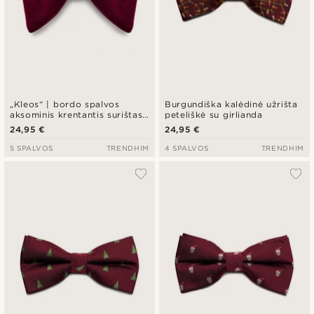
„Kleos“ | bordo spalvos
Burgundiška kalėdinė užrišta
aksominis krentantis surištas
peteliškė su girlianda
peteliškės formos kaklaraištis
24,95 €
24,95 €
5 SPALVOS
TRENDHIM
4 SPALVOS
TRENDHIM