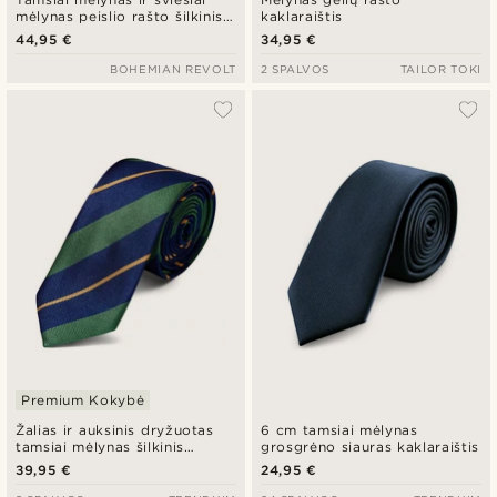
mėlynas peislio rašto šilkinis
kaklaraištis
kaklaraištis | 8 cm
44,95 €
34,95 €
BOHEMIAN REVOLT
2 SPALVOS
TAILOR TOKI
Premium Kokybė
Žalias ir auksinis dryžuotas
6 cm tamsiai mėlynas
tamsiai mėlynas šilkinis
grosgrėno siauras kaklaraištis
kaklaraištis
39,95 €
24,95 €