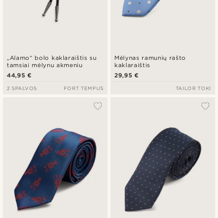
„Alamo“ bolo kaklaraištis su
Mėlynas ramunių rašto
tamsiai mėlynu akmeniu
kaklaraištis
44,95 €
29,95 €
2 SPALVOS
FORT TEMPUS
TAILOR TOKI