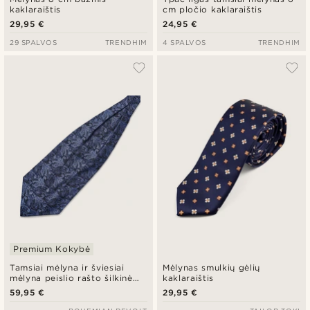
kaklaraištis
cm pločio kaklaraištis
29,95 €
24,95 €
29 SPALVOS
TRENDHIM
4 SPALVOS
TRENDHIM
Premium Kokybė
Tamsiai mėlyna ir šviesiai
Mėlynas smulkių gėlių
mėlyna peislio rašto šilkinė
kaklaraištis
askotinė kaklaskarė
59,95 €
29,95 €