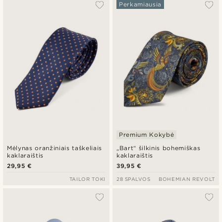
Perkamiausia
Premium Kokybė
Mėlynas oranžiniais taškeliais
„Bart“ šilkinis bohemiškas
kaklaraištis
kaklaraištis
29,95 €
39,95 €
TAILOR TOKI
28 SPALVOS
BOHEMIAN REVOLT