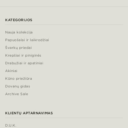
KATEGORIJOS
Nauja kolekcija
Papuošalai ir laikrodžiai
Švarkų priedai
Krepšiai ir piniginės
Drabužiai ir apatiniai
Akiniai
Kūno priežiūra
Dovanų gidas
Archive Sale
KLIENTŲ APTARNAVIMAS
D.U.K.