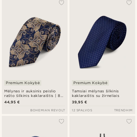
Premium Kokybė
Premium Kokybė
Mėlynas ir auksinis peislio
Tamsiai mėlynas šilkinis
rašto šilkinis kaklaraištis | 8
kaklaraištis su žirneliais
cm
44,95 €
39,95 €
BOHEMIAN REVOLT
12 SPALVOS
TRENDHIM