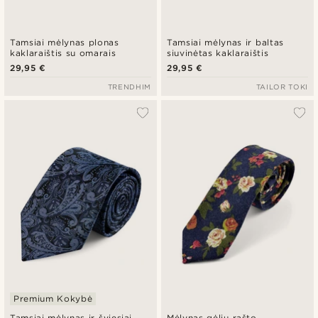
Tamsiai mėlynas plonas
Tamsiai mėlynas ir baltas
kaklaraištis su omarais
siuvinėtas kaklaraištis
29,95 €
29,95 €
TRENDHIM
TAILOR TOKI
Premium Kokybė
Tamsiai mėlynas ir šviesiai
Mėlynas gėlių rašto