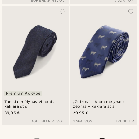
BOHEMIAN REVOLT
TAILOR TOKI
Premium Kokybė
Tamsiai mėlynas vilnonis
„Zoikos“ | 6 cm mėlynasis
kaklaraištis
zebras – kaklaraištis
39,95 €
29,95 €
BOHEMIAN REVOLT
3 SPALVOS
TRENDHIM