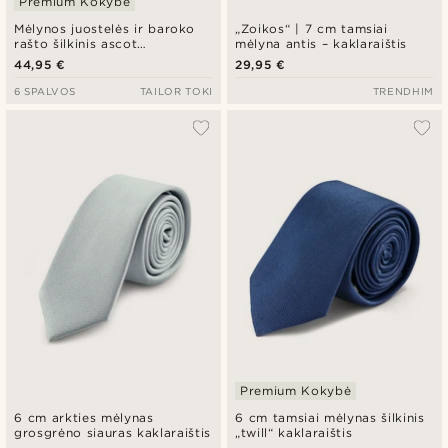
Premium Kokybė
Mėlynos juostelės ir baroko
„Zoikos“ | 7 cm tamsiai
rašto šilkinis ascot
mėlyna antis – kaklaraištis
kaklaraištis
44,95 €
29,95 €
6 SPALVOS
TAILOR TOKI
TRENDHIM
Premium Kokybė
6 cm arkties mėlynas
6 cm tamsiai mėlynas šilkinis
grosgrėno siauras kaklaraištis
„twill“ kaklaraištis