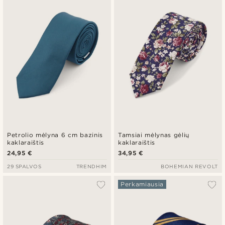
Naujausia
Pigiausia
Brangiausia
Petrolio mėlyna 6 cm bazinis
Tamsiai mėlynas gėlių
kaklaraištis
kaklaraištis
24,95 €
34,95 €
29 SPALVOS
TRENDHIM
BOHEMIAN REVOLT
Perkamiausia