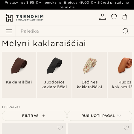
Pristatymas
3,95 €
– nemokamai išleidus
49,00 €
–
žiūrėti pristatymo
parinktis
Paieška
Mėlyni kaklaraiščiai
Kaklaraiščiai
Juodosios
Bežinės
Rudos
kaklaraiščiai
kaklaraiščiai
kaklaraišči
173 Prekės
FILTRAS
RŪŠIUOTI PAGAL
Populiariausias