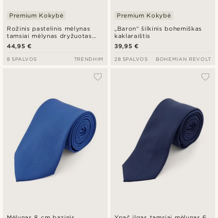
Premium Kokybė
Premium Kokybė
Rožinis pastelinis mėlynas
„Baron“ šilkinis bohemiškas
tamsiai mėlynas dryžuotas
kaklaraištis
šilkinis kaklaraištis
44,95 €
39,95 €
8 SPALVOS
TRENDHIM
28 SPALVOS
BOHEMIAN REVOLT
Mėlynas 8 cm bazinis
Ypač ilgas tamsiai mėlynas 6