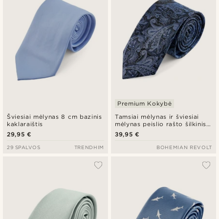
Premium Kokybė
Šviesiai mėlynas 8 cm bazinis
Tamsiai mėlynas ir šviesiai
kaklaraištis
mėlynas peislio rašto šilkinis
kaklaraištis | 6 cm
29,95 €
39,95 €
29 SPALVOS
TRENDHIM
BOHEMIAN REVOLT