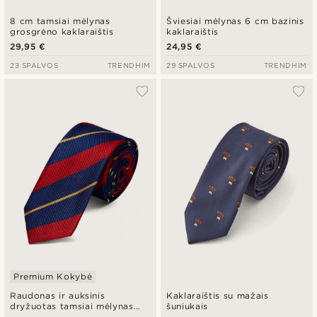
8 cm tamsiai mėlynas
Šviesiai mėlynas 6 cm bazinis
grosgrėno kaklaraištis
kaklaraištis
29,95 €
24,95 €
23 SPALVOS
TRENDHIM
29 SPALVOS
TRENDHIM
Premium Kokybė
Raudonas ir auksinis
Kaklaraištis su mažais
dryžuotas tamsiai mėlynas
šuniukais
šilkinis kaklaraištis