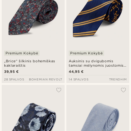
Premium Kokybė
Premium Kokybė
„Brice“ šilkinis bohemiškas
Auksinis su dvigubomis
kaklaraištis
tamsiai mėlynomis juostomis
šilkinis kaklaraištis
39,95 €
44,95 €
28 SPALVOS
BOHEMIAN REVOLT
14 SPALVOS
TRENDHIM