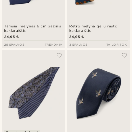
Tamsiai mėlynas 6 cm bazinis
Retro mėlyna gėlių rašto
kaklaraištis
kaklaraištis
24,95 €
34,95 €
29 SPALVOS
TRENDHIM
3 SPALVOS
TAILOR TOKI