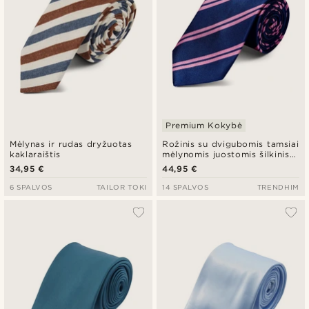
Premium Kokybė
Mėlynas ir rudas dryžuotas
Rožinis su dvigubomis tamsiai
kaklaraištis
mėlynomis juostomis šilkinis
kaklaraištis
34,95 €
44,95 €
6 SPALVOS
TAILOR TOKI
14 SPALVOS
TRENDHIM