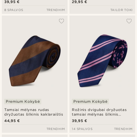
39,95 €
29,95 €
8 SPALVOS
TRENDHIM
TAILOR TOKI
Premium Kokybė
Premium Kokybė
Tamsiai mėlynas rudas
Rožinis dvigubai dryžuotas
dryžuotas šilkinis kaklaraištis
tamsiai mėlynas šilkinis
kaklaraištis
44,95 €
39,95 €
TRENDHIM
14 SPALVOS
TRENDHIM