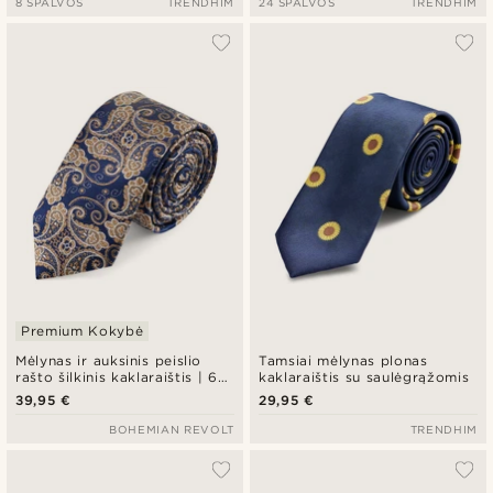
8 SPALVOS
TRENDHIM
24 SPALVOS
TRENDHIM
Premium Kokybė
Mėlynas ir auksinis peislio
Tamsiai mėlynas plonas
rašto šilkinis kaklaraištis | 6
kaklaraištis su saulėgrąžomis
cm
39,95 €
29,95 €
BOHEMIAN REVOLT
TRENDHIM