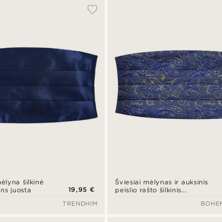
mėlyna šilkinė
Šviesiai mėlynas ir auksinis
19,95 €
ns juosta
peislio rašto šilkinis
juosmens diržas
TRENDHIM
BOHE