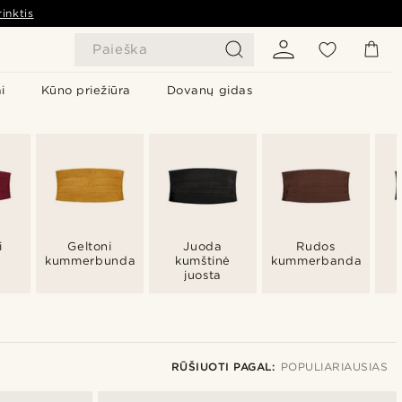
inktis
Paieška
i
Kūno priežiūra
Dovanų gidas
i
Geltoni
Juoda
Rudos
kummerbundai
kumštinė
kummerbandai
juosta
RŪŠIUOTI PAGAL:
POPULIARIAUSIAS