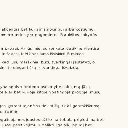
as akcentas bet kuriam smokingui arba kostiumui,
 kummerbundos yra pagamintos iš aukštos kokybės
r progai. Ar jūs mieliau renkate klasikinę vientisą
 žavesį, leidžiant jums išsiskirti iš minios.
ad jūsų marškiniai būtų tvarkingai įsistatyti, o
kinkite elegantišką ir tvarkingą išvaizdą.
mėlyna spalva prideda asmenybės akcentą jūsų
tėje ar bet kurioje kitoje ypatingoje progoje, mūsų
garantuojančias tiek stilių, tiek ilgaamžiškumą.
os jausmą.
guliuojamos juostos užtikrina tobulą prigludimą bet
ti pasitikėjimu ir palikti ilgalaikį įspūdį bet