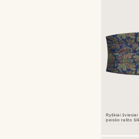
Bohemian Revolt
(4)
Trendhim
(3)
Ryškiai šviesia
peislio rašto šil
juosmens dirža