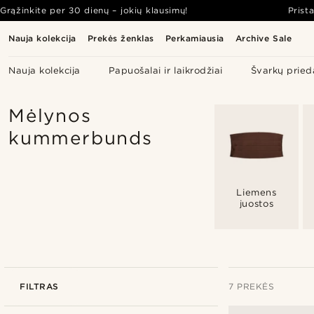
Grąžinkite per 30 dienų – jokių klausimų!
Prist
Nauja kolekcija
Prekės ženklas
Perkamiausia
Archive Sale
Nauja kolekcija
Papuošalai ir laikrodžiai
Švarkų pried
Mėlynos
kummerbunds
Liemens
juostos
FILTRAS
7 PREKĖS