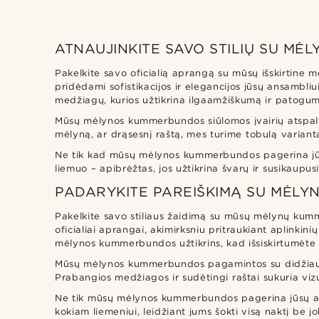
ATNAUJINKITE SAVO STILIŲ SU M
Pakelkite savo oficialią aprangą su mūsų išskirtine 
pridėdami sofistikacijos ir elegancijos jūsų ansam
medžiagų, kurios užtikrina ilgaamžiškumą ir patogum
Mūsų mėlynos kummerbundos siūlomos įvairių atspalvių i
mėlyną, ar drąsesnį raštą, mes turime tobulą variantą j
Ne tik kad mūsų mėlynos kummerbundos pagerina jūsų iš
liemuo – apibrėžtas, jos užtikrina švarų ir susikaupus
PADARYKITE PAREIŠKIMĄ SU MĖL
Pakelkite savo stiliaus žaidimą su mūsų mėlynų kumm
oficialiai aprangai, akimirksniu pritraukiant aplinki
mėlynos kummerbundos užtikrins, kad išsiskirtumėte i
Mūsų mėlynos kummerbundos pagamintos su didžiausiu
Prabangios medžiagos ir sudėtingi raštai sukuria viz
Ne tik mūsų mėlynos kummerbundos pagerina jūsų apra
kokiam liemeniui, leidžiant jums šokti visą naktį be 