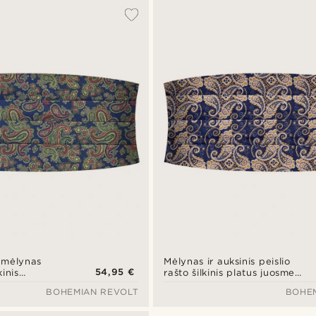
i mėlynas
Mėlynas ir auksinis peislio
54,95 €
kinis
rašto šilkinis platus juosmens
s
diržas (cummerbund)
BOHEMIAN REVOLT
BOHE