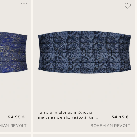
Populiariausias
Naujausia
Pigiausia
Brangiausia
Tamsiai mėlynas ir šviesiai
54,95 €
54,95 €
mėlynas peislio rašto šilkinis
juosmens diržas
MIAN REVOLT
BOHEMIAN REVOLT