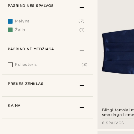
PAGRINDINĖS SPALVOS
Mėlyna
(7)
Žalia
(1)
PAGRINDINĖ MEDŽIAGA
Poliesteris
(3)
PREKĖS ŽENKLAS
KAINA
Blizgi tamsiai 
smokingo lieme
6 SPALVOS