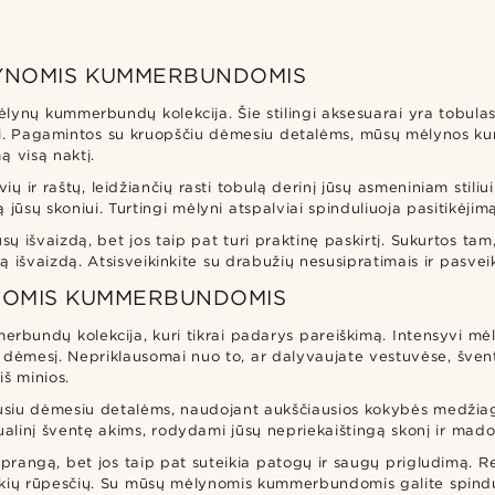
ĖLYNOMIS KUMMERBUNDOMIS
mėlynų kummerbundų kolekcija. Šie stilingi aksesuarai yra tobul
bliui. Pagamintos su kruopščiu dėmesiu detalėms, mūsų mėlynos
ą visą naktį.
r raštų, leidžiančių rasti tobulą derinį jūsų asmeniniam stiliui i
ūsų skoniui. Turtingi mėlyni atspalviai spinduliuoja pasitikėjimą ir
vaizdą, bet jos taip pat turi praktinę paskirtį. Sukurtos tam, k
ią išvaizdą. Atsisveikinkite su drabužių nesusipratimais ir pasvei
YNOMIS KUMMERBUNDOMIS
erbundų kolekcija, kuri tikrai padarys pareiškimą. Intensyvi 
nių dėmesį. Nepriklausomai nuo to, ar dalyvaujate vestuvėse, šven
š minios.
 dėmesiu detalėms, naudojant aukščiausios kokybės medžiagas, 
ualinį šventę akims, rodydami jūsų nepriekaištingą skonį ir mad
ngą, bet jos taip pat suteikia patogų ir saugų prigludimą. Re
jokių rūpesčių. Su mūsų mėlynomis kummerbundomis galite spinduliuo