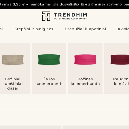
atymas
3,95 €
– nemokamai išleidus
Susisiekite su mumis
49,00 €
–
žiūrėti pristatymo par
ai
Krepšiai ir piniginės
Drabužiai ir apatiniai
Akinia
Bežiniai
Žalios
Rožinės
Raudon
kumštiniai
kummerbando
kummerbundas
kumšiai
diržai