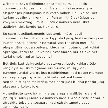
Užbaikite savo iškilmingą ansamblį su mūsų juodų
cummerbundų pasirinkimu. Šie stilingi aksesuarai yra
elegancijos įsikūnijimas ir iš karto pakels jūsų įvaizdį bet
kuriam ypatingam renginiui. Pagaminti iš aukščiausios
kokybės medžiagų, mūsų juodi cummerbundai skirti
užtikrinti tiek komfortą, tiek stilių.
Su savo reguliuojamomis juostomis, mūsų juodi
cummerbundai užtikrina puikų pritaikymą, leidžiančius jums
jaustis pasitikintiems ir patogiai viso renginio metu. Ši
elegantiška juoda spalva prideda rafinuotumo bet kokiai
aprangai, todėl tai universali aksesuaras, kuris tinka bet
kuriai smokingui ar kostiumui.
Bet tiek, kad dalyvaujate vestuvėse, juodo kaklaraiščio
renginyje ar iškilmingame susibūrime, mūsų juodi
cummerbundai yra puikus pasirinkimas, kad pagerintumėte
savo aprangą. Jų laiko patikrinta patrauklumas ir
nepriekaištingas meistriškumas daro juos būtinu priedu jūsų
aksesuarų kolekcijoje.
Atnaujinkite savo iškilmingą aprangą ir palikite ilgalaikį
įspūdį su mūsų juodais cummerbundais. Apsipirkite dabar ir
atraskite tobulą aksesuarą, kad užbaigtumėte savo
rafinuotą įvaizdį.