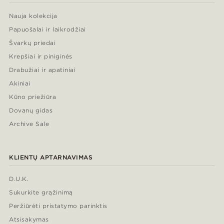
Nauja kolekcija
Papuošalai ir laikrodžiai
Švarkų priedai
Krepšiai ir piniginės
Drabužiai ir apatiniai
Akiniai
Kūno priežiūra
Dovanų gidas
Archive Sale
KLIENTŲ APTARNAVIMAS
D.U.K.
Sukurkite grąžinimą
Peržiūrėti pristatymo parinktis
Atsisakymas