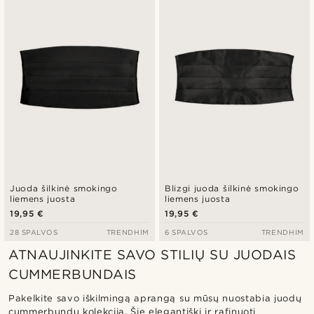
Naujausia
Pigiausia
Brangiausia
Juoda šilkinė smokingo
Blizgi juoda šilkinė smokingo
liemens juosta
liemens juosta
19,95 €
19,95 €
28 SPALVOS
TRENDHIM
6 SPALVOS
TRENDHIM
ATNAUJINKITE SAVO STILIŲ SU JUODAIS
CUMMERBUNDAIS
Pakelkite savo iškilmingą aprangą su mūsų nuostabia juodų
cummerbundų kolekcija. Šie elegantiški ir rafinuoti