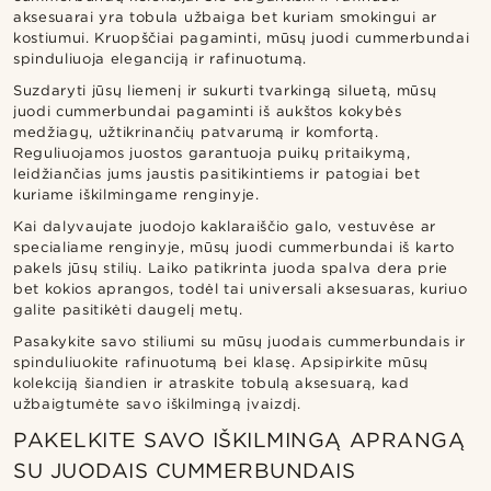
aksesuarai yra tobula užbaiga bet kuriam smokingui ar
kostiumui. Kruopščiai pagaminti, mūsų juodi cummerbundai
spinduliuoja eleganciją ir rafinuotumą.
Suzdaryti jūsų liemenį ir sukurti tvarkingą siluetą, mūsų
juodi cummerbundai pagaminti iš aukštos kokybės
medžiagų, užtikrinančių patvarumą ir komfortą.
Reguliuojamos juostos garantuoja puikų pritaikymą,
leidžiančias jums jaustis pasitikintiems ir patogiai bet
kuriame iškilmingame renginyje.
Kai dalyvaujate juodojo kaklaraiščio galo, vestuvėse ar
specialiame renginyje, mūsų juodi cummerbundai iš karto
pakels jūsų stilių. Laiko patikrinta juoda spalva dera prie
bet kokios aprangos, todėl tai universali aksesuaras, kuriuo
galite pasitikėti daugelį metų.
Pasakykite savo stiliumi su mūsų juodais cummerbundais ir
spinduliuokite rafinuotumą bei klasę. Apsipirkite mūsų
kolekciją šiandien ir atraskite tobulą aksesuarą, kad
užbaigtumėte savo iškilmingą įvaizdį.
PAKELKITE SAVO IŠKILMINGĄ APRANGĄ
SU JUODAIS CUMMERBUNDAIS