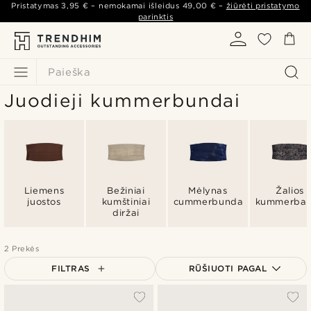
Pristatymas
3,95 €
– nemokamai išleidus
49,00 €
–
žiūrėti pristatymo
parinktis
Paieška
Juodieji kummerbundai
Liemens
Bežiniai
Mėlynas
Žalios
juostos
kumštiniai
cummerbundas
kummerba
diržai
2 Prekės
FILTRAS
RŪŠIUOTI PAGAL
Populiariausias