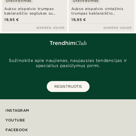
Graviravimas
Graviravimas
Aukso atspalvio trumpas
Aukso atspalvio vintažinis
kaklaraiščio segtukas su
trumpas kaklaraiščio
plunksna
segtukas su plunksna
19,95 €
19,95 €
WARREN ASHER
WARREN ASHER
Sužinokite apie naujienas, naujausias tendencijas ir
specialius pasiūlymus pirmi.
REGISTRUOTIS
INSTAGRAM
YOUTUBE
FACEBOOK