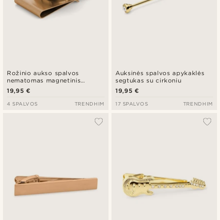
Rožinio aukso spalvos
Auksinės spalvos apykaklės
nematomas magnetinis
segtukas su cirkoniu
kaklaraiščio segtukas
19,95 €
19,95 €
4 SPALVOS
TRENDHIM
17 SPALVOS
TRENDHIM