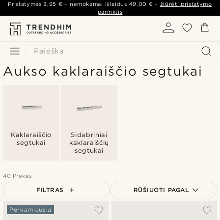
Pristatymas
3,95 €
– nemokamai išleidus
49,00 €
–
žiūrėti pristatymo
parinktis
Paieška
Aukso kaklaraiščio segtukai
Kaklaraiščio
Sidabriniai
segtukai
kaklaraiščių
segtukai
40 Prekės
FILTRAS
RŪŠIUOTI PAGAL
Populiariausias
Perkamiausia