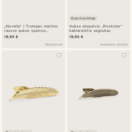
Graviravimas
„Novelle“ | Trumpas matinio
Aukso atspalvio „Rockstar“
rausvo aukso spalvos
kaklaraiščio segtukas
kaklaraiščio segtukas
19,95 €
19,95 €
TRENDHIM
WARREN ASHER