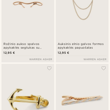
Rožinio aukso spalvos
Auksinis elnio galvos formos
apykaklės segtukas su
apykaklės papuošalas
sagtimi
12,95 €
12,95 €
WARREN ASHER
WARREN ASHER