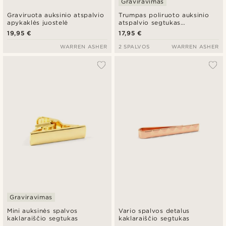
Graviravimas
Graviruota auksinio atspalvio
Trumpas poliruoto auksinio
apykaklės juostelė
atspalvio segtukas
kaklaraiščiui
19,95 €
17,95 €
WARREN ASHER
2 SPALVOS
WARREN ASHER
Graviravimas
Mini auksinės spalvos
Vario spalvos detalus
kaklaraiščio segtukas
kaklaraiščio segtukas