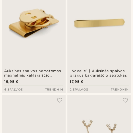
Auksinės spalvos nematomas
„Novelle“ | Auksinės spalvos
magnetinis kaklaraiščio
blizgus kaklaraiščio segtukas
segtukas
19,95 €
17,95 €
4 SPALVOS
TRENDHIM
2 SPALVOS
TRENDHIM