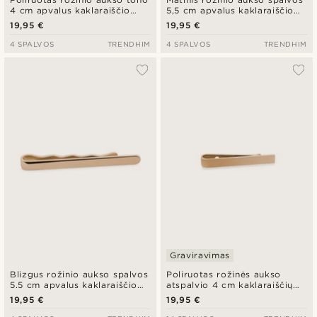
4 cm apvalus kaklaraiščio
5,5 cm apvalus kaklaraiščio
segtukas
segtukas
19,95 €
19,95 €
4 SPALVOS
TRENDHIM
4 SPALVOS
TRENDHIM
Graviravimas
Blizgus rožinio aukso spalvos
Poliruotas rožinės aukso
5.5 cm apvalus kaklaraiščio
atspalvio 4 cm kaklaraiščių
segtukas
segtukas
19,95 €
19,95 €