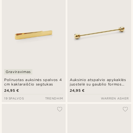
Naujausia
Pigiausia
Brangiausia
Graviravimas
Poliruotas auksinės spalvos 4
Auksinio atspalvio apykaklės
cm kaklaraiščio segtukas
juostelė su gaublio formos
galvutėmis
24,95 €
24,95 €
19 SPALVOS
TRENDHIM
WARREN ASHER