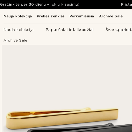
Grąžinkite per 30 dienų – jokių klausimų!
Prist
Nauja kolekcija
Prekės ženklas
Perkamiausia
Archive Sale
Nauja kolekcija
Papuošalai ir laikrodžiai
Švarkų pried
Archive Sale