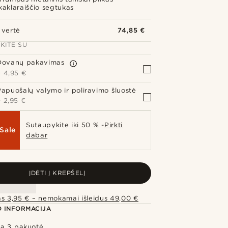
kaklaraiščio segtukas
 vertė
74,85 €
KITE SU
Dovanų pakavimas
+
4,95 €
Papuošalų valymo ir poliravimo šluostė
+
2,95 €
Sutaupykite iki 50 % -
Pirkti
Sale
dabar
ĮDĖTI Į KREPŠELĮ
as 3,95 € – nemokamai išleidus 49,00 €
 INFORMACIJA
a 3 pakuotė