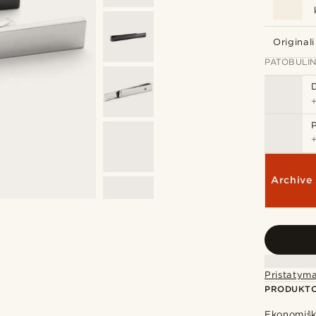
Originali
PATOBULIN
Archive 
Pristatym
PRODUKTO
Ekonomišk