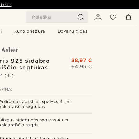
inktis
Paieška
i
Kūno priežiūra
Dovanų gidas
inis 925 sidabro
38,97 €
64,95 €
aiščio segtukas
.4
(42)
PIMA:
Poliruotas auksinės spalvos 4 cm
kaklaraiščio segtukas
Blizgus sidabrinės spalvos 4 cm
kaklaraiščio sagtis
Trumpas metalinis tamsiai pilkas