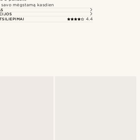
te savo mėgstamą kasdien
AS
CIJOS
TSILIEPIMAI
4.4