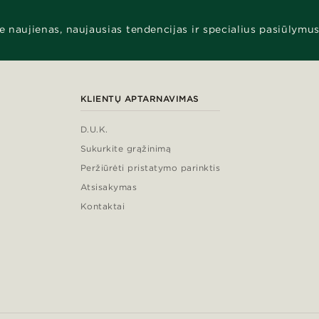
e naujienas, naujausias tendencijas ir specialius pasiūlymus
KLIENTŲ APTARNAVIMAS
D.U.K.
Sukurkite grąžinimą
Peržiūrėti pristatymo parinktis
Atsisakymas
Kontaktai