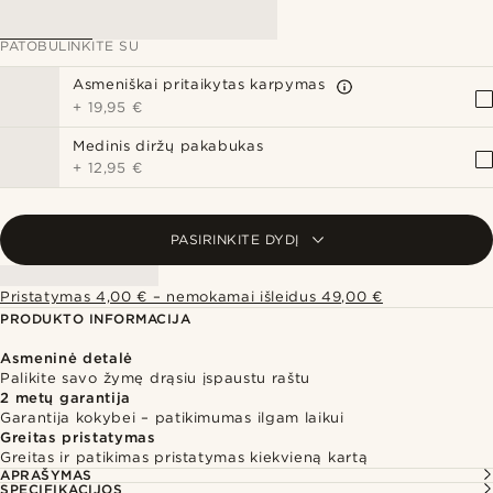
PATOBULINKITE SU
Asmeniškai pritaikytas karpymas
+
19,95 €
Medinis diržų pakabukas
+
12,95 €
PASIRINKITE DYDĮ
Pristatymas 4,00 € – nemokamai išleidus 49,00 €
PRODUKTO INFORMACIJA
Asmeninė detalė
Palikite savo žymę drąsiu įspaustu raštu
2 metų garantija
Garantija kokybei – patikimumas ilgam laikui
Greitas pristatymas
Greitas ir patikimas pristatymas kiekvieną kartą
APRAŠYMAS
SPECIFIKACIJOS