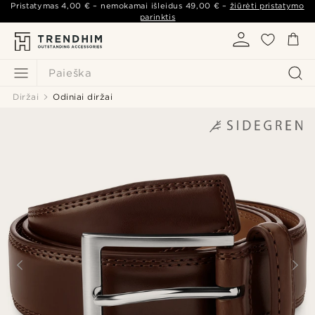
Pristatymas
4,00 €
– nemokamai išleidus
49,00 €
–
žiūrėti pristatymo
parinktis
Paieška
Diržai
Odiniai diržai