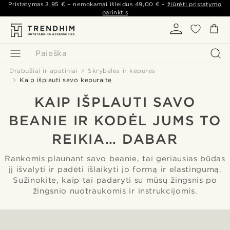
Pristatymas
3,95 €
– nemokamai išleidus
49,00 €
–
žiūrėti pristatymo
parinktis
Paieška
Drabužiai ir apatiniai
Skrybėlės ir kepurės
Kaip išplauti savo kepuraitę
KAIP IŠPLAUTI SAVO
BEANIE IR KODĖL JUMS TO
REIKIA… DABAR
Rankomis plaunant savo beanie, tai geriausias būdas
jį išvalyti ir padėti išlaikyti jo formą ir elastingumą.
Sužinokite, kaip tai padaryti su mūsų žingsnis po
žingsnio nuotraukomis ir instrukcijomis.