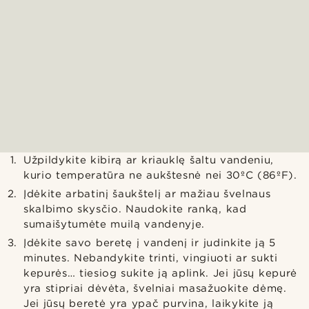
Užpildykite kibirą ar kriauklę šaltu vandeniu,
kurio temperatūra ne aukštesnė nei 30ºC (86ºF).
Įdėkite arbatinį šaukštelį ar mažiau švelnaus
skalbimo skysčio. Naudokite ranką, kad
sumaišytumėte muilą vandenyje.
Įdėkite savo beretę į vandenį ir judinkite ją 5
minutes. Nebandykite trinti, vingiuoti ar sukti
kepurės… tiesiog sukite ją aplink. Jei jūsų kepurė
yra stipriai dėvėta, švelniai masažuokite dėmę.
Jei jūsų beretė yra ypač purvina, laikykite ją