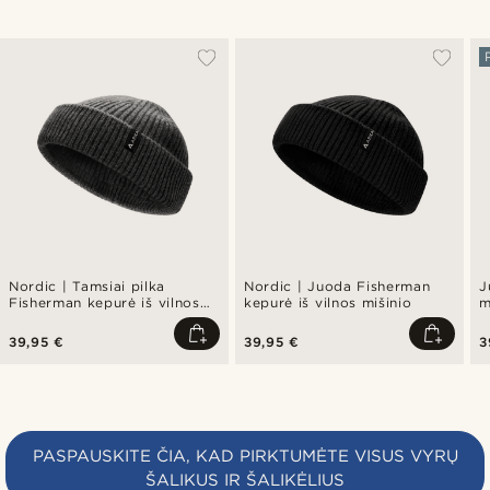
Nordic | Tamsiai pilka
Nordic | Juoda Fisherman
J
Fisherman kepurė iš vilnos
kepurė iš vilnos mišinio
m
mišinio
K
39,95 €
39,95 €
3
PASPAUSKITE ČIA, KAD PIRKTUMĖTE VISUS VYRŲ
ŠALIKUS IR ŠALIKĖLIUS