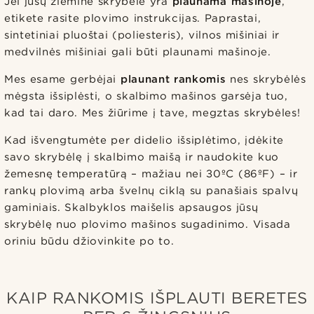
Jei jūsų žieminė skrybėlė yra
plaunama mašinoje
,
etikete rasite plovimo instrukcijas. Paprastai,
sintetiniai pluoštai (poliesteris), vilnos mišiniai ir
medvilnės mišiniai gali būti plaunami mašinoje.
Mes esame gerbėjai
plaunant rankomis
nes skrybėlės
mėgsta išsiplėsti, o skalbimo mašinos garsėja tuo,
kad tai daro. Mes žiūrime į tave, megztas skrybėles!
Kad išvengtumėte per didelio išsiplėtimo, įdėkite
savo skrybėlę į skalbimo maišą ir naudokite kuo
žemesnę temperatūrą – mažiau nei 30ºC (86ºF) – ir
rankų plovimą arba švelnų ciklą su panašiais spalvų
gaminiais. Skalbyklos maišelis apsaugos jūsų
skrybėlę nuo plovimo mašinos sugadinimo. Visada
oriniu būdu džiovinkite po to.
KAIP RANKOMIS IŠPLAUTI BERETES