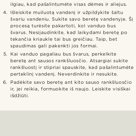
ilgiau, kad pašalintumėte visas dėmes ir aliejus.
Išleiskite muiluotą vandenį ir užpildykite šaltu
švariu vandeniu. Sukite savo beretę vandenyje. Šį
procesą turėsite pakartoti, kol vanduo bus
švarus. Nesijaudinkite, kad laikydami beretę po
tekančia kriaukle tai bus greičiau. Taip, bet
spaudimas gali pakenkti jos formai.
Kai vanduo pagaliau bus švarus, perkelkite
beretę ant sausos rankšluosčio. Atsargiai sukite
rankšluostį ir stipriai spauskite, kad pašalintumėte
perteklinį vandenį. Neverdinkite ir nesukite.
Padėkite savo beretę ant kito sauso rankšluosčio
ir, jei reikia, formuokite iš naujo. Leiskite visiškai
išdžiūti.