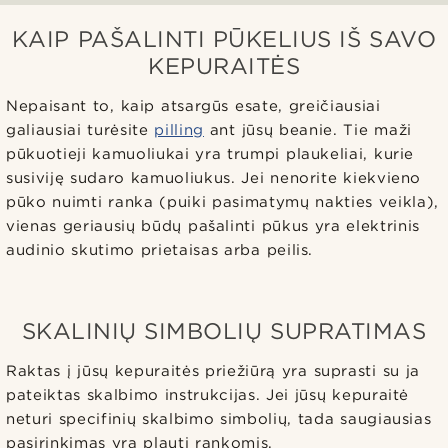
KAIP PAŠALINTI PŪKELIUS IŠ SAVO
KEPURAITĖS
Nepaisant to, kaip atsargūs esate, greičiausiai
galiausiai turėsite
pilling
ant jūsų beanie. Tie maži
pūkuotieji kamuoliukai yra trumpi plaukeliai, kurie
susiviję sudaro kamuoliukus. Jei nenorite kiekvieno
pūko nuimti ranka (puiki pasimatymų nakties veikla),
vienas geriausių būdų pašalinti pūkus yra elektrinis
audinio skutimo prietaisas arba peilis.
SKALINIŲ SIMBOLIŲ SUPRATIMAS
Raktas į jūsų kepuraitės priežiūrą yra suprasti su ja
pateiktas skalbimo instrukcijas. Jei jūsų kepuraitė
neturi specifinių skalbimo simbolių, tada saugiausias
pasirinkimas yra plauti rankomis.