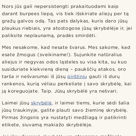
Nors jūs gali nepersistengti prakaituodami kaip
darant burpees liepą, vis tiek išskiriate aliejų per tą
gražų galvos odą. Tas pats dalykas, kuris daro jūsų
plaukus riebiais, yra atostogose jūsų skrybėlėje ir, jei
paliksite neplaunamą, pradės smirdėti.
Mes nesakome, kad nesate švarus. Mes sakome, kad
esate žmogus (sveikiname!). Sujunkite natūralius
aliejus ir negyvas odos ląsteles su visa kita, su kuo
susiduriate kiekvieną dieną – paukščių atakos, oro
tarša ir nešvarumai iš jūsų
pirštinių
gauti iš durų
rankenos, kurią vėliau perkeliate į savo skrybėlę, kai
ją koreguojate. Taip. Jūsų skrybėlė yra nešvari.
Laimei jūsų
skrybėlė,
ir laimei tiems, kurie sėdi šalia
jūsų traukinyje, galite plauti savo žieminę skrybėlę.
Pirmas žingsnis yra nustatyti medžiagą ir patikrinti
etikete, siuvamą makiažo skrybėlėje.