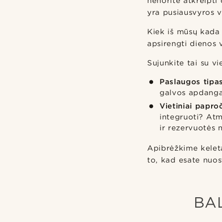
nenorite atkreipti
yra pusiausvyros 
Kiek iš mūsų kada
apsirengti dienos
Sujunkite tai su vi
Paslaugos tipa
galvos apdangal
Vietiniai paproč
integruoti? Atm
ir rezervuotės n
Apibrėžkime keletą
to, kad esate nuos
BA