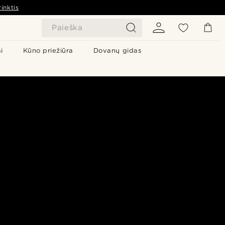
inktis
Paieška
i
Kūno priežiūra
Dovanų gidas