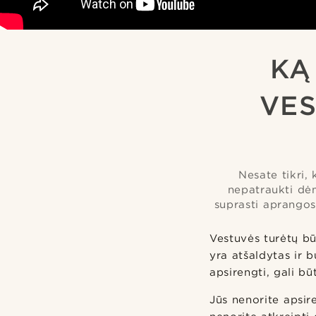
KĄ
VES
Nesate tikri, 
nepatraukti dėm
suprasti aprangos 
Vestuvės turėtų bū
yra atšaldytas ir b
apsirengti, gali bū
Jūs nenorite apsir