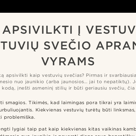
 APSIVILKTI Į VESTUV
TUVIŲ SVEČIO APR
VYRAMS
ką apsivilkti kaip vestuvių svečias? Pirmas ir svarbiausi
esio nuo jaunikio (arba jaunosios… jai to nepatiktų). Je
kodą, įnešti asmeninį stilių ir būti geriausiu svečiu, čia
ti smagios. Tikimės, kad laimingas pora tikrai yra lai
urbuliuojantis. Kiekvienas vestuvių turėtų būti linksmas,
ti problemiška.
engti lygiai taip pat kaip kiekvienas kitas vaikinas kamb