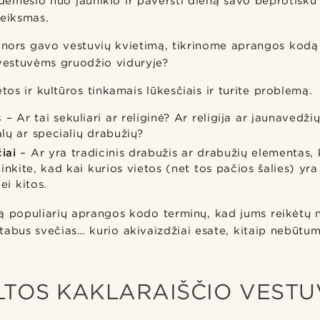
 dėmesio nuo jaunikio ir paversti dieną savo beprotišku 
veiksmas.
 nors gavo vestuvių kvietimą, tikrinome aprangos kodą
 vestuvėms gruodžio viduryje?
etos ir kultūros tinkamais lūkesčiais ir turite problemą.
s
– Ar tai sekuliari ar religinė? Ar religija ar jaunavedži
ų ar specialių drabužių?
iai
– Ar yra tradicinis drabužis ar drabužių elementas,
inkite, kad kai kurios vietos (net tos pačios šalies) y
ei kitos.
 populiarių aprangos kodo terminų, kad jums reikėtų n
tabus svečias… kurio akivaizdžiai esate, kitaip nebūtu
LTOS KAKLARAIŠČIO VESTU