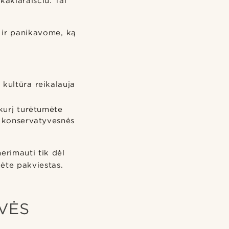
kaklaraiščiu. Tai
 ir panikavome, ką
ų kultūra reikalauja
 kurį turėtumėte
ra konservatyvesnės
erimauti tik dėl
mėte pakviestas.
VĖS