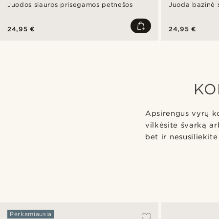
Juodos siauros prisegamos petnešos
Juoda bazinė 
24,95 €
24,95 €
KO
Apsirengus vyrų kok
vilkėsite švarką a
bet ir nesusiliekit
Perkamiausia