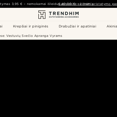
atymas
3,95 €
– nemokamai išleidus
Susisiekite su mumis
49,00 €
–
žiūrėti pristatymo par
ai
Krepšiai ir piniginės
Drabužiai ir apatiniai
Akinia
ėse: Vestuvių Svečio Apranga Vyrams