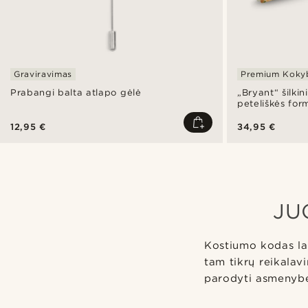
Graviravimas
Premium Koky
Prabangi balta atlapo gėlė
„Bryant“ šilkin
peteliškės form
12,95 €
34,95 €
JU
Kostiumo kodas lab
tam tikrų reikalav
parodyti asmenyb