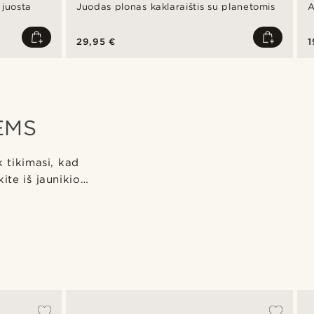
 juosta
Juodas plonas kaklaraištis su planetomis
A
29,95 €
1
ĖMS
k tikimasi, kad
ite iš jaunikio…