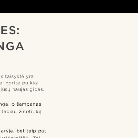
ES:
ANGA
as taisyklė yra
i norite puikiai
 jūsų naujas gidas.
minga, o šampanas
 tačiau žinoti, ką
aryje, bet taip pat