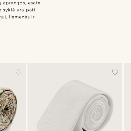
ių aprangos, esate
isyklė yra pati
gui, liemenės ir