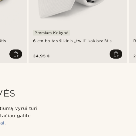
Premium Kokybė
štis
6 cm baltas šilkinis „twill“ kaklaraištis
B
34,95 €
2
VĖS
tiumą vyrui turi
tačiau galite
ai
.