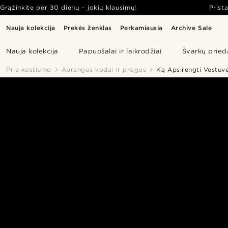
Grąžinkite per 30 dienų – jokių klausimų!
Prist
Nauja kolekcija
Prekės ženklas
Perkamiausia
Archive Sale
Nauja kolekcija
Papuošalai ir laikrodžiai
Švarkų pried
Prie kostiumo
Aprangos kodai ir progos
Ką Apsirengti Vestuv