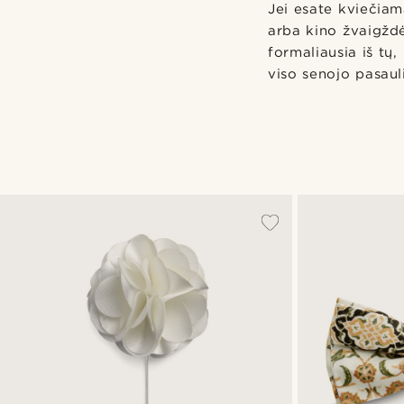
Jei esate kviečiam
arba kino žvaigždė
formaliausia iš tų,
viso senojo pasauli