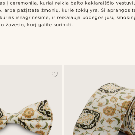
as į ceremoniją, kuriai reikia balto kaklaraiščio vestuv
, arba pažįstate žmonių, kurie tokių yra. Ši aprangos ta
 kurias išnagrinėsime, ir reikalauja uodegos jūsų smokin
o žavesio, kurį galite surinkti.