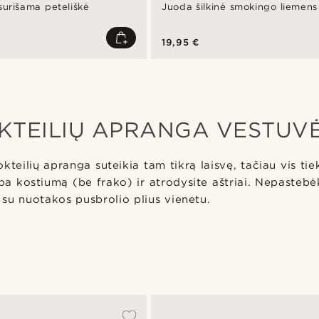
surišama peteliškė
Juoda šilkinė smokingo liemens
19,95 €
KTEILIŲ APRANGA VESTUV
teilių apranga suteikia tam tikrą laisvę, tačiau vis tie
rba kostiumą (be frako) ir atrodysite aštriai. Nepastebėk
e su nuotakos pusbrolio plius vienetu.