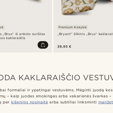
bė
Premium Kokybė
is „Brux“ iš anksto surištas
„Bryant“ šilkinis „Brux“ kaklarai
os kaklaraištis
39,95 €
ODA KAKLARAIŠČIO VESTU
ai formaliai ir ypatingai vestuvėms. Mėginti juodą kos
imų – kaip juodas smokingas arba vakarienės švarkas – 
ę per
kišeninis nosinaitė
arba subtiliai linksminti
manžet