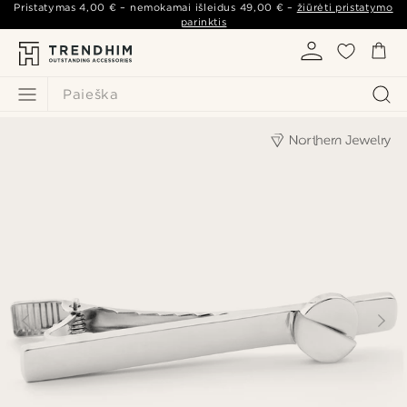
Pristatymas
4,00 €
– nemokamai išleidus
49,00 €
–
žiūrėti pristatymo
parinktis
Paieška