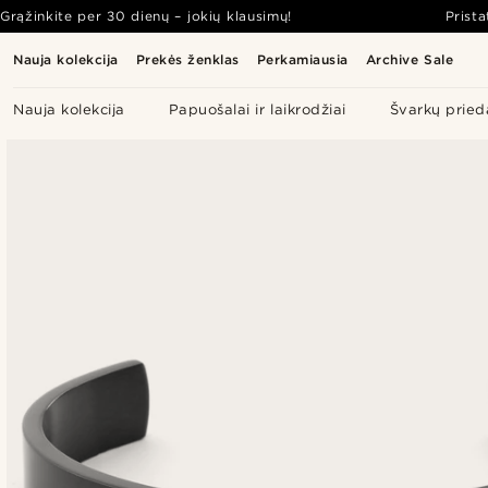
Grąžinkite per 30 dienų – jokių klausimų!
Prist
Nauja kolekcija
Prekės ženklas
Perkamiausia
Archive Sale
Nauja kolekcija
Papuošalai ir laikrodžiai
Švarkų pried