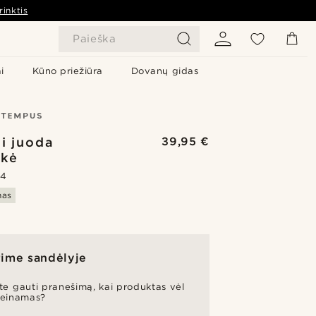
rinktis
Paieška
i
Kūno priežiūra
Dovanų gidas
ai juoda
39,95 €
nkė
.4
mas
ime sandėlyje
ite gauti pranešimą, kai produktas vėl
ieinamas?