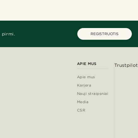
 pirmi.
REGISTRUOTIS
APIE MUS
Trustpilot
Apie mus
Karjera
Nauji straipsniai
Media
CSR