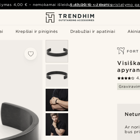
atymas
4,00 €
– nemokamai išleidus
Susisiekite su mumis
49,00 €
–
žiūrėti pristatymo pa
ai
Krepšiai ir piniginės
Drabužiai ir apatiniai
Akinia
Visišk
apyra
4
Graviravi
Netur
Ar nor
bus pr