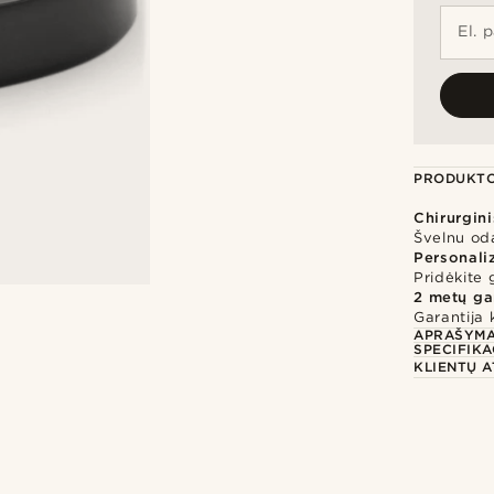
El. 
PRODUKTO
Chirurgini
Švelnu oda
Personali
Pridėkite 
2 metų ga
Garantija 
APRAŠYM
SPECIFIKA
KLIENTŲ A