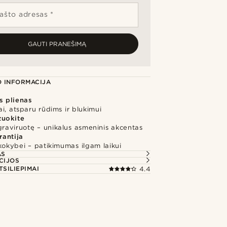
pašto adresas *
GAUTI PRANEŠIMĄ
 INFORMACIJA
s plienas
i, atsparu rūdims ir blukimui
zuokite
graviruotę – unikalus asmeninis akcentas
rantija
kokybei – patikimumas ilgam laikui
AS
CIJOS
TSILIEPIMAI
4.4