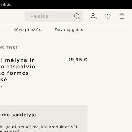
inktis
Paieška
i
Kūno priežiūra
Dovanų gidas
ai mėlyna ir
19,95 €
io atspalvio
ko formos
nkė
.7
ime sandėlyje
ite gauti pranešimą, kai produktas vėl
ieinamas?