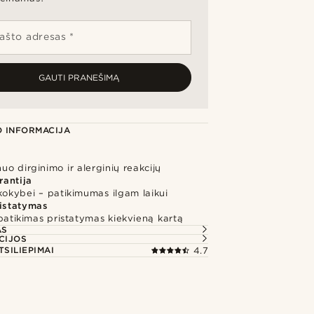
pašto adresas *
GAUTI PRANEŠIMĄ
 INFORMACIJA
o dirginimo ir alerginių reakcijų
rantija
kokybei – patikimumas ilgam laikui
ristatymas
 patikimas pristatymas kiekvieną kartą
AS
CIJOS
TSILIEPIMAI
4.7