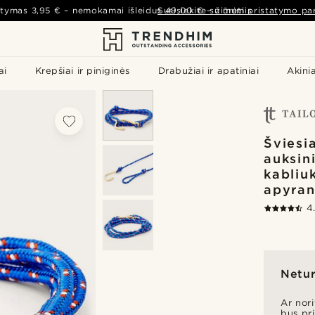
atymas
3,95 €
– nemokamai išleidus
Susisiekite su mumis
49,00 €
–
žiūrėti pristatymo par
ai
Krepšiai ir piniginės
Drabužiai ir apatiniai
Akinia
Šviesi
auksin
kabliu
apyra
4
Netur
Ar nor
bus pr