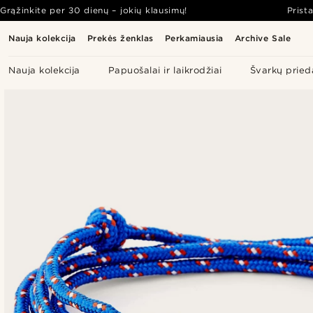
Grąžinkite per 30 dienų – jokių klausimų!
Prist
Nauja kolekcija
Prekės ženklas
Perkamiausia
Archive Sale
Nauja kolekcija
Papuošalai ir laikrodžiai
Švarkų pried