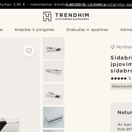
atymas
3,95 €
– nemokamai išleidus
Susisiekite su mumis
49,00 €
–
žiūrėti pristatymo par
ai
Krepšiai ir piniginės
Drabužiai ir apatiniai
Akinia
Sidabr
įpjovi
sidabr
5
Graviravi
Netur
Ar nor
bus pr