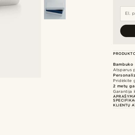
El. 
PRODUKTO
Bambuko 
Atsparus p
Personali
Pridėkite 
2 metų ga
Garantija 
APRAŠYM
SPECIFIKA
KLIENTŲ A