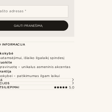
pašto adresas *
GAUTI PRANEŠIMĄ
 INFORMACIJA
kokybė
atamsėjimui, išlaiko ilgalaikį spindesį
zuokite
graviruotę – unikalus asmeninis akcentas
rantija
kokybei – patikimumas ilgam laikui
AS
CIJOS
TSILIEPIMAI
5.0