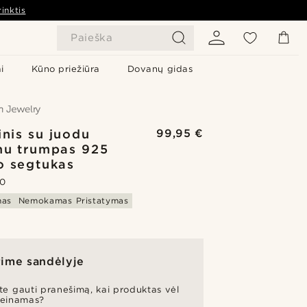
inktis
Paieška
i
Kūno priežiūra
Dovanų gidas
inis su juodu
99,95 €
mu trumpas 925
o segtukas
.0
mas
Nemokamas Pristatymas
ime sandėlyje
ite gauti pranešimą, kai produktas vėl
ieinamas?