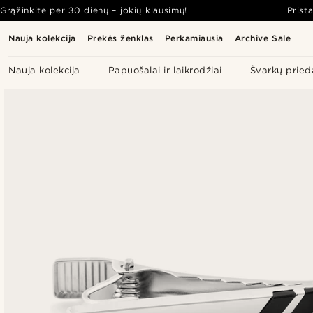
Grąžinkite per 30 dienų – jokių klausimų!
Prist
Nauja kolekcija
Prekės ženklas
Perkamiausia
Archive Sale
Nauja kolekcija
Papuošalai ir laikrodžiai
Švarkų pried