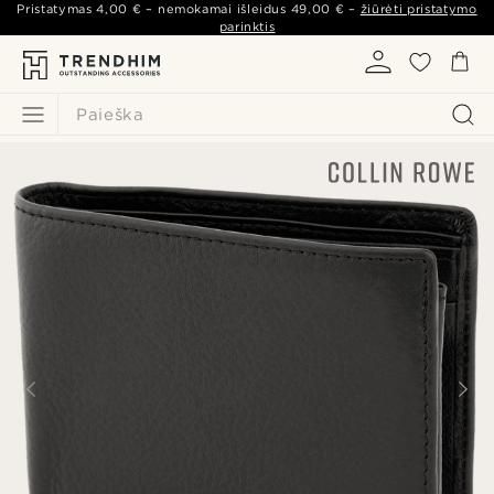
Pristatymas
4,00 €
– nemokamai išleidus
49,00 €
–
žiūrėti pristatymo
parinktis
Paieška