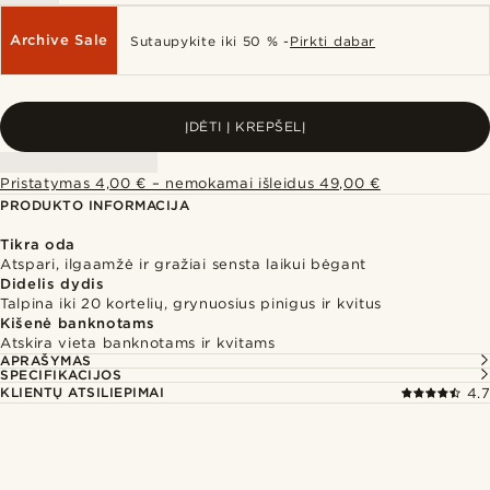
Archive Sale
Sutaupykite iki 50 % -
Pirkti dabar
ĮDĖTI Į KREPŠELĮ
Pristatymas 4,00 € – nemokamai išleidus 49,00 €
PRODUKTO INFORMACIJA
Tikra oda
Atspari, ilgaamžė ir gražiai sensta laikui bėgant
Didelis dydis
Talpina iki 20 kortelių, grynuosius pinigus ir kvitus
Kišenė banknotams
Atskira vieta banknotams ir kvitams
APRAŠYMAS
SPECIFIKACIJOS
KLIENTŲ ATSILIEPIMAI
4.7