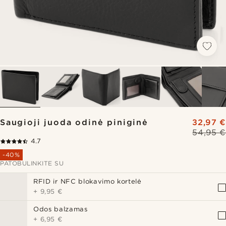
Saugioji juoda odinė piniginė
32,97 €
54,95 €
4.7
-40%
PATOBULINKITE SU
RFID ir NFC blokavimo kortelė
+
9,95 €
Odos balzamas
+
6,95 €