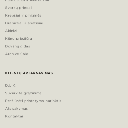
Švarkų priedai
Krepšiai ir piniginės
Drabužiai ir apatiniai
Akiniai
Kūno priežiūra
Dovanų gidas
Archive Sale
KLIENTŲ APTARNAVIMAS
D.U.K.
Sukurkite grąžinimą
Peržiūrėti pristatymo parinktis
Atsisakymas
Kontaktai