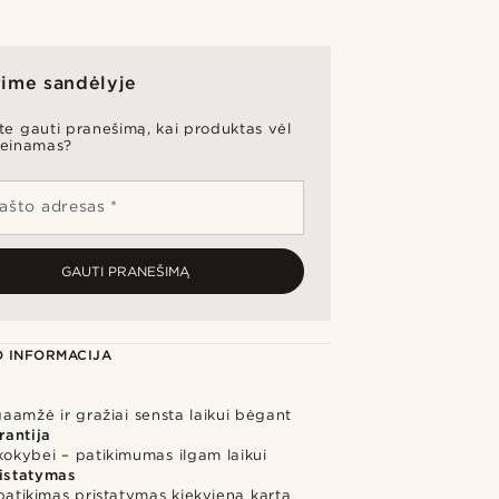
ime sandėlyje
ite gauti pranešimą, kai produktas vėl
ieinamas?
pašto adresas *
GAUTI PRANEŠIMĄ
 INFORMACIJA
lgaamžė ir gražiai sensta laikui bėgant
rantija
kokybei – patikimumas ilgam laikui
ristatymas
 patikimas pristatymas kiekvieną kartą