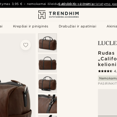
atymas
3,95 €
– nemokamai išleidus
Susisiekite su mumis
49,00 €
–
žiūrėti pristatymo par
ai
Krepšiai ir piniginės
Drabužiai ir apatiniai
Akinia
Rudas 
„Calif
kelion
4
Nemokama
PASIRINKI