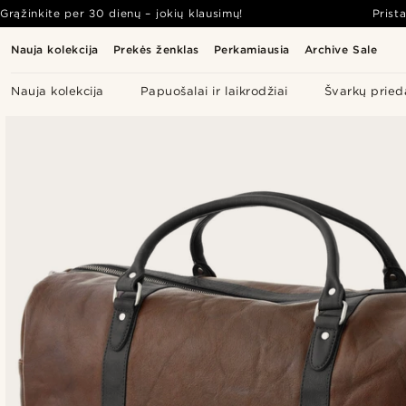
Grąžinkite per 30 dienų – jokių klausimų!
Prist
Nauja kolekcija
Prekės ženklas
Perkamiausia
Archive Sale
Nauja kolekcija
Papuošalai ir laikrodžiai
Švarkų pried