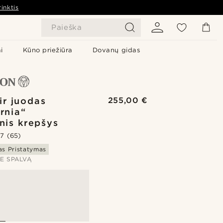
inktis
Paieška
i
Kūno priežiūra
Dovanų gidas
ir juodas
255,00 €
ornia“
inis krepšys
.7
(65)
s Pristatymas
TE SPALVĄ