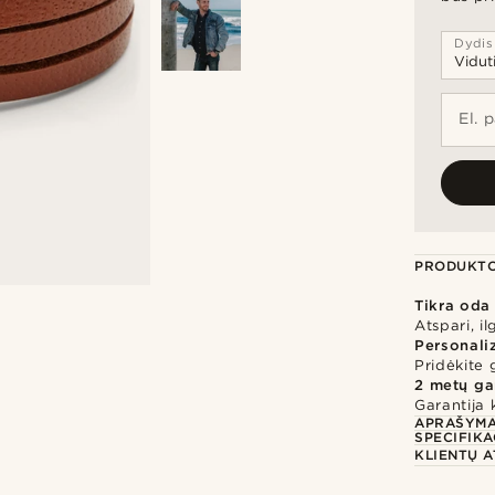
Dydis
El. 
PRODUKTO
Tikra oda
Atspari, i
Personali
Pridėkite 
2 metų ga
Garantija 
APRAŠYM
SPECIFIKA
KLIENTŲ A