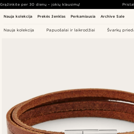
Grąžinkite per 30 dienų – jokių klausimų!
Prist
Nauja kolekcija
Prekės ženklas
Perkamiausia
Archive Sale
Nauja kolekcija
Papuošalai ir laikrodžiai
Švarkų pried