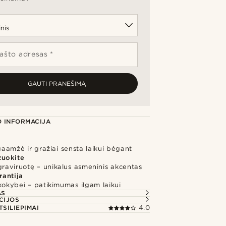
pašto adresas *
GAUTI PRANEŠIMĄ
 INFORMACIJA
lgaamžė ir gražiai sensta laikui bėgant
zuokite
graviruotę – unikalus asmeninis akcentas
rantija
kokybei – patikimumas ilgam laikui
AS
CIJOS
TSILIEPIMAI
4.0