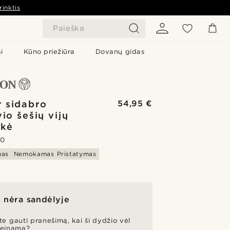
rinktis
Paieška
i
Kūno priežiūra
Dovanų gidas
r sidabro
54,95 €
io šešių vijų
nkė
.0
mas
Nemokamas Pristatymas
 nėra sandėlyje
te gauti pranešimą, kai ši dydžio vėl
ieinama?