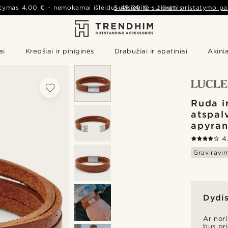
atymas
4,00 €
– nemokamai išleidus
Susisiekite su mumis
49,00 €
–
žiūrėti pristatymo pa
ai
Krepšiai ir piniginės
Drabužiai ir apatiniai
Akinia
Ruda i
atspalv
apyra
4
Graviravi
Dydis
Ar nori
bus pr